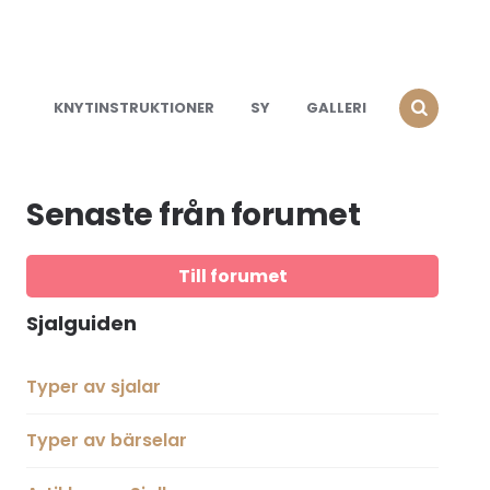
KNYTINSTRUKTIONER
SY
GALLERI
Senaste från forumet
Till forumet
Sjalguiden
Typer av sjalar
Typer av bärselar