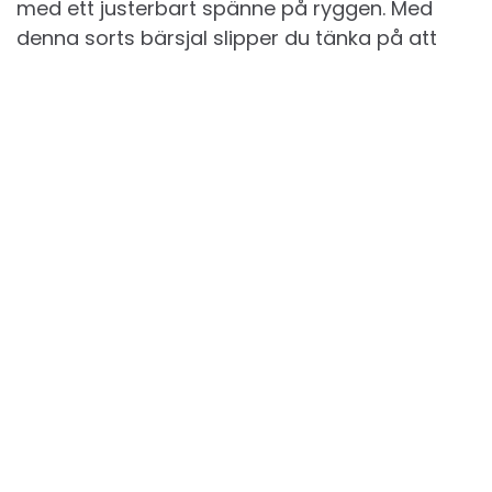
med ett justerbart spänne på ryggen. Med
denna sorts bärsjal slipper du tänka på att
knyta, den går snabbt att ta på sig och tar
liten plats att ta med.
Exempel på denna sorts bärsjal är Tricotti,
Najell Wrap och Baby K’tan.
** denna artikel är under uppbyggnad **
Fler artiklar