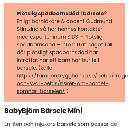
Plötslig spädbarnsdöd i bärsele?
Enligt barnläkare & docent Gudmund
Stintzing så har hennes kontakter
med experter inom SIDS – Plötslig
spädbarnsdöd – inte hittat något fall
där plötsligt spädbarnsdöd har
inträffat när ett barn har burits i
bärsele. (källa:
https://familjen.trygghansa.se/bebis/frago
och-svar-bebis/risker-om-barnet-
somnar-barselen/
)
BabyBjörn Bärsele Mini
En liten och mjukare bärsele som passar de