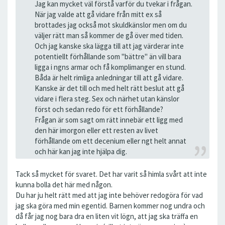
Jag kan mycket väl förstå varför du tvekar i frågan.
När jag valde att gå vidare från mitt ex så
brottades jag också mot skuldkänslor men om du
väljer rätt man så kommer de gå över med tiden.
Och jag kanske ska lägga till att jag värderar inte
potentiellt förhållande som "bättre" än vill bara
ligga i ngns armar och få komplimanger en stund.
Båda är helt rimliga anledningar till att gå vidare.
Kanske är det till och med helt rätt beslut att gå
vidare i flera steg. Sex och närhet utan känslor
först och sedan redo för ett förhållande?
Frågan är som sagt om rätt innebär ett ligg med
den här imorgon eller ett resten av livet
förhållande om ett decenium eller ngt helt annat
och här kan jag inte hjälpa dig.
Tack så mycket för svaret. Det har varit så himla svårt att inte
kunna bolla det här med någon.
Du har ju helt rätt med att jag inte behöver redogöra för vad
jag ska göra med min egentid. Barnen kommer nog undra och
då får jag nog bara dra en liten vit lögn, att jag ska träffa en