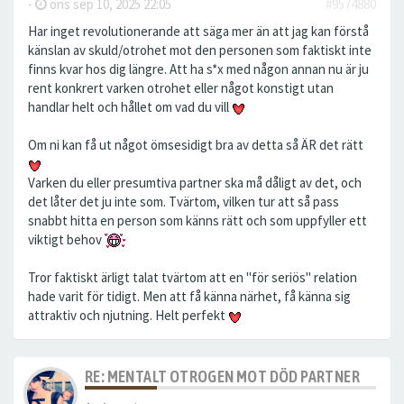
-
ons sep 10, 2025 22:05
#9574880
Har inget revolutionerande att säga mer än att jag kan förstå
känslan av skuld/otrohet mot den personen som faktiskt inte
finns kvar hos dig längre. Att ha s*x med någon annan nu är ju
rent konkrert varken otrohet eller något konstigt utan
handlar helt och hållet om vad du vill
Om ni kan få ut något ömsesidigt bra av detta så ÄR det rätt
Varken du eller presumtiva partner ska må dåligt av det, och
det låter det ju inte som. Tvärtom, vilken tur att så pass
snabbt hitta en person som känns rätt och som uppfyller ett
viktigt behov
Tror faktiskt ärligt talat tvärtom att en "för seriös" relation
hade varit för tidigt. Men att få känna närhet, få känna sig
attraktiv och njutning. Helt perfekt
RE: MENTALT OTROGEN MOT DÖD PARTNER