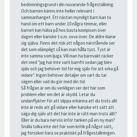
bedömningsgrund i din nuvarande frågeställning.
Och barnen känns inte heller relevant i
sammanhanget. Ett nästan myndigt barn kan ta
hand om ett barn under 10 några timmar, eller
barnet kan hälsa på hos bästa kompisen över
dagen eller kanske t.o.m. sova över. De äldre klarar
sig själva. Finns det risk att någon närstående ser
det som olämpligt så kan man hålla tyst. Tyst är
inte samma som ljuga. Vill man ha barnvakt räcker
det med "jag har inte varit barnfri sedan jag blev
själv och jag behöver tid för mig själv för att orka gå
vidare". Ingen behöver detaljer om vart du tar
vägen eller vad du gör med din tid.
Så frågan är om du verkligen ser det här som
problem eller om det är skydd. Letar du
undanflykter för att slippa erkänna att du trots allt
inte är redo att gå vidare eller kanske ett sätt att
säga dig själv att det här inte är rätt man trots allt?
Eller är du bara nervös inför tanken på en ny man?
Snälla tolka inte det här som kritik på något sätt,
jag försöker bara se praktiskt på frågeställningen.