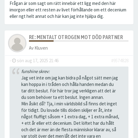
Frågan är som sagt om rätt innebär ett ligg med den här
imorgon eller ett resten av livet förhållande om ett decenium
eller ngt helt annat och här kan jag inte hjälpa dig.
RE: MENTALT OTROGEN MOT DÖD PARTNER
Av
Kluven
-
sön aug 17, 2025 21:46
#9574828
funshine skrev:
Jag vet inte om jag kan bidra på något sätt men jag
kan hoppa in i tråden och hålla handen medan du
tar ditt beslut. För här tror jag verkligen att det är
du som behöver ta ett beslut. Ingen annan.
Min åsikt då? Tja, i min världsbild så finns det inget
för tidigt. Du lovade tills döden skiljer er åt, inte
något fluffigt såsom + 1 extra dag, + 1 extra månad,
+ ett år eller ett decenium. Det löftet har du hållt
och det är mer än de flesta människor klarar av, så
var stolt över det men låt det inte vara en