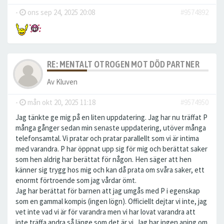
-
ons sep 24, 2025 20:08
#9574892
RE: MENTALT OTROGEN MOT DÖD PARTNER
Av
Kluven
-
mån okt 20, 2025 11:18
#9574950
Jag tänkte ge mig på en liten uppdatering. Jag har nu träffat P
många gånger sedan min senaste uppdatering, utöver många
telefonsamtal. Vi pratar och pratar parallellt som vi är intima
med varandra. P har öppnat upp sig för mig och berättat saker
som hen aldrig har berättat för någon. Hen säger att hen
känner sig trygg hos mig och kan då prata om svåra saker, ett
enormt förtroende som jag vårdar ömt.
Jag har berättat för barnen att jag umgås med P i egenskap
som en gammal kompis (ingen lögn). Officiellt dejtar vi inte, jag
vet inte vad vi är för varandra men vi har lovat varandra att
inte träffa andra så länge som det är vi. Jag har ingen aning om