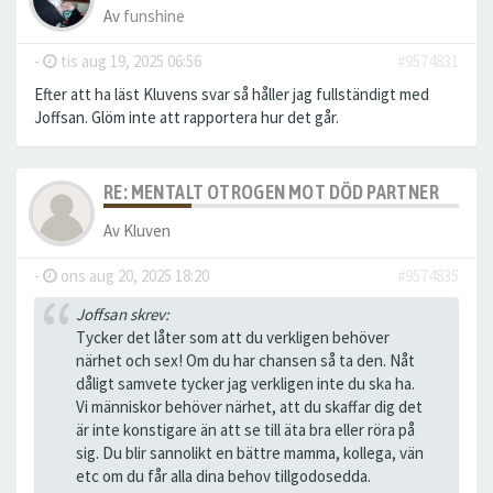
Av
funshine
-
tis aug 19, 2025 06:56
#9574831
Efter att ha läst Kluvens svar så håller jag fullständigt med
Joffsan. Glöm inte att rapportera hur det går.
RE: MENTALT OTROGEN MOT DÖD PARTNER
Av
Kluven
-
ons aug 20, 2025 18:20
#9574835
Joffsan skrev:
Tycker det låter som att du verkligen behöver
närhet och sex! Om du har chansen så ta den. Nåt
dåligt samvete tycker jag verkligen inte du ska ha.
Vi människor behöver närhet, att du skaffar dig det
är inte konstigare än att se till äta bra eller röra på
sig. Du blir sannolikt en bättre mamma, kollega, vän
etc om du får alla dina behov tillgodosedda.