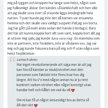
mig på ryggen och kroppen hur länge som helst, något som
jag fullkomligt älskar. Det kändes så kärleksfullt och hen ville
att jag skulle sova över så vi kunde ligga omslingrade hela
natten. Tyvärr kunde jag inte det då barnen var ensamma
hemma och det skulle vara väldigt suspekt ifall jag sov borta.
Jag har gått på moln ända sedan det hände (i lördags). Bara
det här att kunna koppla bort allt som varit, koppla bort allt jag
är utöver mig själv, jag kunde
bara vara mig
. En människa som
inte är partnern, inte föräldern, inte är vårdaren osv. Jag var
mig och jag kunde fokusera bara på mig och P utan några som
helst förpliktelser.
camsch skrev:
Har inget revolutionerande att säga mer än att jag
kan förstå känslan av skuld/otrohet mot den
personen som faktiskt inte finns kvar hos dig
längre. Att ha s*x med någon annan nu är ju rent
konkrert varken otrohet eller något konstigt utan
handlar helt och hållet om vad du vill
Om ni kan få ut något ömsesidigt bra av detta så
ÄR det rätt