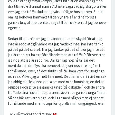
kollega eller gammal kompis (vilket inte är en osanning) men
dra till med ett annat namn. Att inte säga vad jag ska göra eller
vem jag ska träffa skulle nog väcka frågor hos barnen. Sedan
om jag behöver barnvakt till den yngre så är dina förslag
ganska bra, att helt enkelt säga till barnvakten att jag behöver
egentid.
Sedan till det här om jag använder det som skydd för att jag
inte är redo att gå vidare vet jag faktiskt inte, har inte tänkt
på det på det sättet. När jag tänker på det så tror jag inte att
jag är redo att ha ett förhållande men att träffa P för sex tror
jag nog att jag är redo för. Där kan jag nog hålla isär det
mentala och det fysiska behovet. Jag ser oss inte ingå ett
förhållande, ever, så det skulle i så fall bara vara för umgänge
och sex. Vilket jag är helt fine med. Det här är definitivt en sak
jag aldrig skulle kunna prata om med mina kompisar, en del är
religiösa och gifte sig ganska ungt (då oskulder) och de andra
träffade sina nuvarande partners även de i ganska unga åldrar.
Så det här att vara singel och ligga med någon man ej har ett
förhållande med är en utopi för typ alla i min umgängeskrets.
Tack så mycket för ditt svar