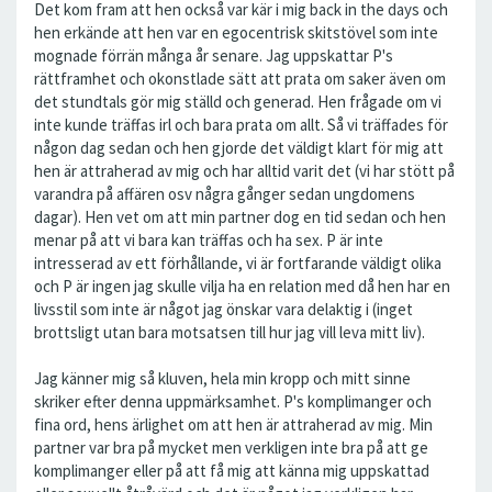
Det kom fram att hen också var kär i mig back in the days och
hen erkände att hen var en egocentrisk skitstövel som inte
mognade förrän många år senare. Jag uppskattar P's
rättframhet och okonstlade sätt att prata om saker även om
det stundtals gör mig ställd och generad. Hen frågade om vi
inte kunde träffas irl och bara prata om allt. Så vi träffades för
någon dag sedan och hen gjorde det väldigt klart för mig att
hen är attraherad av mig och har alltid varit det (vi har stött på
varandra på affären osv några gånger sedan ungdomens
dagar). Hen vet om att min partner dog en tid sedan och hen
menar på att vi bara kan träffas och ha sex. P är inte
intresserad av ett förhållande, vi är fortfarande väldigt olika
och P är ingen jag skulle vilja ha en relation med då hen har en
livsstil som inte är något jag önskar vara delaktig i (inget
brottsligt utan bara motsatsen till hur jag vill leva mitt liv).
Jag känner mig så kluven, hela min kropp och mitt sinne
skriker efter denna uppmärksamhet. P's komplimanger och
fina ord, hens ärlighet om att hen är attraherad av mig. Min
partner var bra på mycket men verkligen inte bra på att ge
komplimanger eller på att få mig att känna mig uppskattad