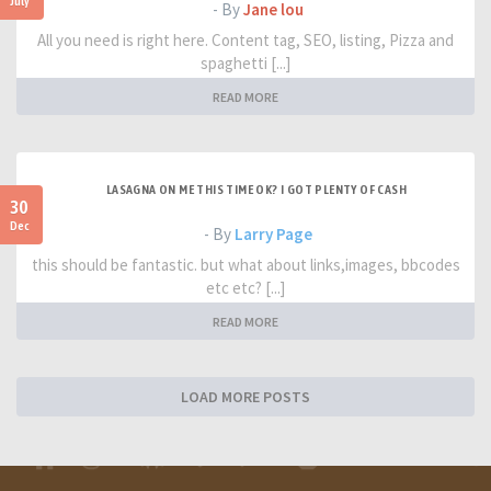
July
- By
Jane lou
All you need is right here. Content tag, SEO, listing, Pizza and
spaghetti [...]
READ MORE
LASAGNA ON ME THIS TIME OK? I GOT PLENTY OF CASH
30
Dec
- By
Larry Page
this should be fantastic. but what about links,images, bbcodes
etc etc? [...]
READ MORE
LOAD MORE POSTS