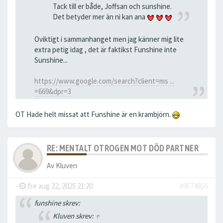
Tack till er både, Joffsan och sunshine.
Det betyder mer än ni kan ana
Oviktigt i sammanhanget men jag känner mig lite
extra petig idag , det är faktikst Funshine inte
Sunshine...
https://www.google.com/search?client=ms ...
=669&dpr=3
OT Hade helt missat att Funshine är en krambjörn.
RE: MENTALT OTROGEN MOT DÖD PARTNER
Av
Kluven
-
fre aug 22, 2025 21:20
#9574856
funshine skrev:
Kluven skrev:
↑