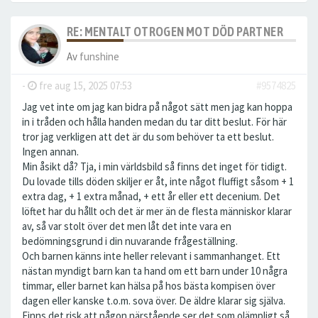
RE: MENTALT OTROGEN MOT DÖD PARTNER
Av
funshine
-
fre aug 15, 2025 07:53
#9574825
Jag vet inte om jag kan bidra på något sätt men jag kan hoppa
in i tråden och hålla handen medan du tar ditt beslut. För här
tror jag verkligen att det är du som behöver ta ett beslut.
Ingen annan.
Min åsikt då? Tja, i min världsbild så finns det inget för tidigt.
Du lovade tills döden skiljer er åt, inte något fluffigt såsom + 1
extra dag, + 1 extra månad, + ett år eller ett decenium. Det
löftet har du hållt och det är mer än de flesta människor klarar
av, så var stolt över det men låt det inte vara en
bedömningsgrund i din nuvarande frågeställning.
Och barnen känns inte heller relevant i sammanhanget. Ett
nästan myndigt barn kan ta hand om ett barn under 10 några
timmar, eller barnet kan hälsa på hos bästa kompisen över
dagen eller kanske t.o.m. sova över. De äldre klarar sig själva.
Finns det risk att någon närstående ser det som olämpligt så