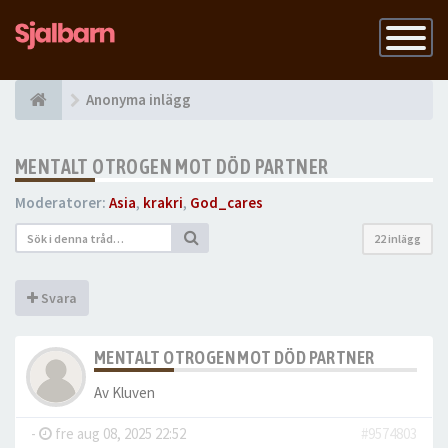
Slå
på
navigatio
Anonyma inlägg
MENTALT OTROGEN MOT DÖD PARTNER
Moderatorer:
Asia
,
krakri
,
God_cares
22 inlägg
Svara
MENTALT OTROGEN MOT DÖD PARTNER
Av
Kluven
-
fre aug 08, 2025 22:52
#9574803