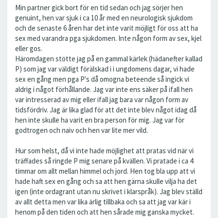
Min partner gick bort för en tid sedan och jag sörjer hen
genuint, hen var sjuk i ca 10 år med en neurologisk sjukdom
och de senaste 6 åren har det inte varit möjligt för oss att ha
sex med varandra pga sjukdomen. Inte någon form av sex, kjel
eller gos.
Häromdagen stötte jag på en gammal kärlek (hädanefter kallad
P) som jag var väldigt förälskad i i ungdomens dagar, vi hade
sex en gång men pga P's då omogna beteende så ingick vi
aldrig i något förhållande. Jag var inte ens säker på ifall hen
var intresserad av mig eller ifall jag bara var någon form av
tidsfördriv. Jag är lika glad för att det inte blev något idag då
hen inte skulle ha varit en bra person för mig. Jag var för
godtrogen och naiv och hen var lite mer vild.
Hur som helst, då vi inte hade möjlighet att pratas vid när vi
träffades så ringde P mig senare på kvällen. Vi pratade i ca 4
timmar om allt mellan himmel och jord. Hen tog bla upp att vi
hade haft sex en gång och sa att hen gärna skulle vilja ha det
igen (inte ordagrant utan nu skrivet i klarspråk). Jag blev ställd
av allt detta men var lika ärlig tillbaka och sa att jag var kär i
henom på den tiden och att hen sårade mig ganska mycket.