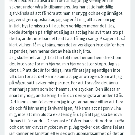
eller sexuellt åtråvärd och det är något jag verkligen har
saknat under våra år tillsammans. Jag har alltid haft dålig
självkänsla så att få höra att man är snygg och sexig är något
jag verkligen uppskattar, jag suger åt mig allt även om jag
initialt hyste misstro till att hen verkligen menar det. Jag
körde återigen på ärlighet så jag sa att jag har svårt att tro på
detta, är det inte bara ett sätt att få mig i säng? P säger att så
klart vill hen få mig i säng men det är verkligen inte därför hen
säger det, hen menar det av hela sitt hjärta.
Jag skulle helt ärligt talat ha följt med henom hem direkt om
det inte vore för min hjärna, min hjärna sätter stopp. Jag sa
det till P att det är för tidigt, inte för att jag egentligen inte
vill utan för att det känns som att jag är otrogen. Som att jag
på något sätt sviker min partner. För att försvåra det ännu
mer har jag barn som bor hemma, tre stycken. Den äldsta är
snart myndig, andra kring 15 år och den yngsta är under 10 år.
Det känns som fel även om jag inget annat mer vill än att fara
dit och få känna mig åtråvärd igen, få känna att någon vill ha
mig, inte att min blotta existens går ut på att jag ska behöva
finnas till för andra. De senaste 10 åren har varit oerhört tuffa
och det har krävts mycket av mig. Jag tycker det känns fel att
jag känner en längtan efter sex och uppmärksamhet då det är