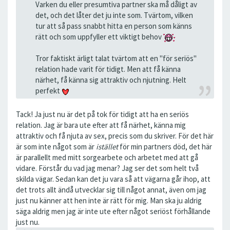
Varken du eller presumtiva partner ska må dåligt av
det, och det låter det ju inte som. Tvärtom, vilken
tur att så pass snabbt hitta en person som känns
rätt och som uppfyller ett viktigt behov
Tror faktiskt ärligt talat tvärtom att en "för seriös"
relation hade varit för tidigt. Men att få känna
närhet, få känna sig attraktiv och njutning. Helt
perfekt
Tack! Ja just nu är det på tok för tidigt att ha en seriös
relation. Jag är bara ute efter att få närhet, känna mig
attraktiv och få njuta av sex, precis som du skriver. För det här
är som inte något som är
istället
för min partners död, det här
är parallellt med mitt sorgearbete och arbetet med att gå
vidare. Förstår du vad jag menar? Jag ser det som helt två
skilda vägar. Sedan kan det ju vara så att vägarna går ihop, att
det trots allt ändå utvecklar sig till något annat, även om jag
just nu känner att hen inte är rätt för mig. Man ska ju aldrig
säga aldrig men jag är inte ute efter något seriöst förhållande
just nu.