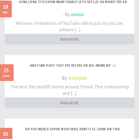
LONG LONG TITLE HOW MANY CHARS? LETS SEE 123 OK MORE? YES 60
18
Apr
- By
Admin
We have created lots of YouTube videos just so you can
achieve [...]
READ MORE
ANOTHER POST TEST YES YES YES OR NO, MAYBE NI? :-/
25
June
- By
SiteSplat
The best flat phpBB theme around. Period. Fine craftmanship
and [...]
READ MORE
DO YOU NEED A SUPER MOD? WELL HERE IT IS. CHEW ON THIS
03