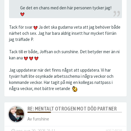
Ge det en chans med den här personen tycker jag!
Tack för svar
Ja det ska gudarna veta att jag behöver både
närhet och sex. Jag har bara aldrig insett hur mycket förrän
jag träffade P.
Tack till er både, Joffsan och sunshine. Det betyder mer än ni
kan ana
Jag uppdaterar när det finns något att uppdatera. Vi har
tyvärr haft lite osynkade arbetsschema i några veckor och
kommande veckor. Har tagit på mig en kollegas nattpass i
några veckor, mot bättre vetande
RE: MENTALT OTROGEN MOT DÖD PARTNER
Av
funshine
-
ons aug 20, 2025 21:11
#9574838