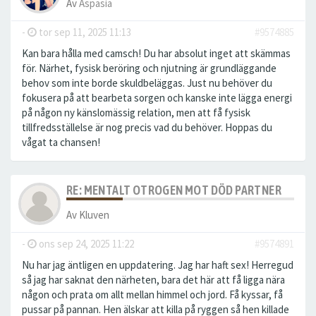
Av
Aspasia
-
tor sep 11, 2025 11:13
#9574885
Kan bara hålla med camsch! Du har absolut inget att skämmas
för. Närhet, fysisk beröring och njutning är grundläggande
behov som inte borde skuldbeläggas. Just nu behöver du
fokusera på att bearbeta sorgen och kanske inte lägga energi
på någon ny känslomässig relation, men att få fysisk
tillfredsställelse är nog precis vad du behöver. Hoppas du
vågat ta chansen!
RE: MENTALT OTROGEN MOT DÖD PARTNER
Av
Kluven
-
ons sep 24, 2025 11:22
#9574891
Nu har jag äntligen en uppdatering. Jag har haft sex! Herregud
så jag har saknat den närheten, bara det här att få ligga nära
någon och prata om allt mellan himmel och jord. Få kyssar, få
pussar på pannan. Hen älskar att killa på ryggen så hen killade