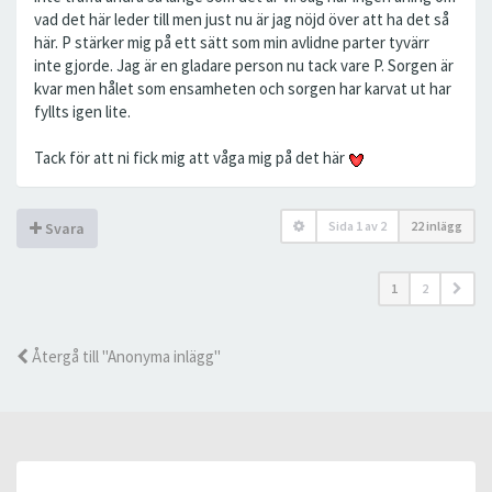
vad det här leder till men just nu är jag nöjd över att ha det så
här. P stärker mig på ett sätt som min avlidne parter tyvärr
inte gjorde. Jag är en gladare person nu tack vare P. Sorgen är
kvar men hålet som ensamheten och sorgen har karvat ut har
fyllts igen lite.
Tack för att ni fick mig att våga mig på det här
Sida
1
av
2
22 inlägg
Svara
1
2
Återgå till "Anonyma inlägg"