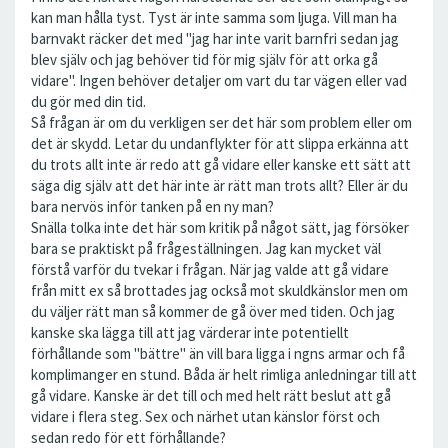
kan man hålla tyst. Tyst är inte samma som ljuga. Vill man ha
barnvakt räcker det med "jag har inte varit barnfri sedan jag
blev själv och jag behöver tid för mig själv för att orka gå
vidare". Ingen behöver detaljer om vart du tar vägen eller vad
du gör med din tid.
Så frågan är om du verkligen ser det här som problem eller om
det är skydd. Letar du undanflykter för att slippa erkänna att
du trots allt inte är redo att gå vidare eller kanske ett sätt att
säga dig själv att det här inte är rätt man trots allt? Eller är du
bara nervös inför tanken på en ny man?
Snälla tolka inte det här som kritik på något sätt, jag försöker
bara se praktiskt på frågeställningen. Jag kan mycket väl
förstå varför du tvekar i frågan. När jag valde att gå vidare
från mitt ex så brottades jag också mot skuldkänslor men om
du väljer rätt man så kommer de gå över med tiden. Och jag
kanske ska lägga till att jag värderar inte potentiellt
förhållande som "bättre" än vill bara ligga i ngns armar och få
komplimanger en stund. Båda är helt rimliga anledningar till att
gå vidare. Kanske är det till och med helt rätt beslut att gå
vidare i flera steg. Sex och närhet utan känslor först och
sedan redo för ett förhållande?