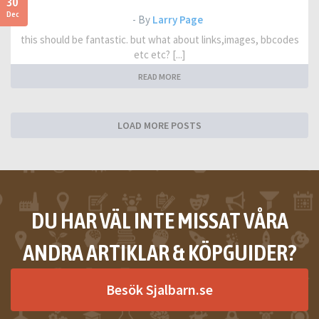
30
Dec
- By
Larry Page
this should be fantastic. but what about links,images, bbcodes
etc etc? [...]
READ MORE
LOAD MORE POSTS
DU HAR VÄL INTE MISSAT VÅRA
ANDRA ARTIKLAR & KÖPGUIDER?
Besök Sjalbarn.se