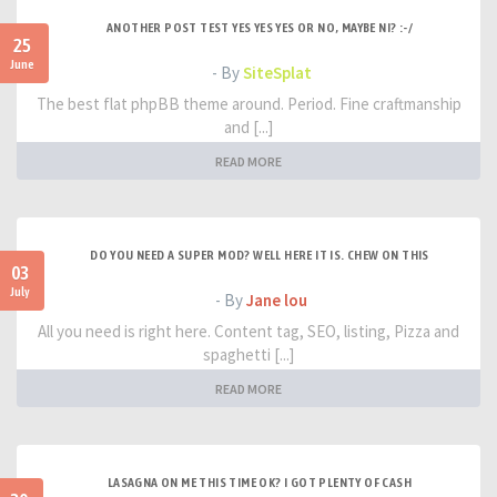
ANOTHER POST TEST YES YES YES OR NO, MAYBE NI? :-/
25
June
- By
SiteSplat
The best flat phpBB theme around. Period. Fine craftmanship
and [...]
READ MORE
DO YOU NEED A SUPER MOD? WELL HERE IT IS. CHEW ON THIS
03
July
- By
Jane lou
All you need is right here. Content tag, SEO, listing, Pizza and
spaghetti [...]
READ MORE
LASAGNA ON ME THIS TIME OK? I GOT PLENTY OF CASH