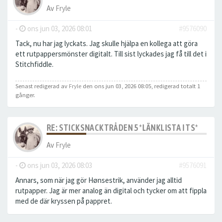
Av
Fryle
-
ons jun 03, 2026 08:01
#9576090
Tack, nu har jag lyckats. Jag skulle hjälpa en kollega att göra
ett rutpappersmönster digitalt. Till sist lyckades jag få till det i
Stitchfiddle.
Senast redigerad av
Fryle
den ons jun 03, 2026 08:05, redigerad totalt 1
gånger.
RE: STICKSNACKTRÅDEN 5 *LÄNKLISTA I TS*
Av
Fryle
-
ons jun 03, 2026 08:03
#9576091
Annars, som när jag gör Hønsestrik, använder jag alltid
rutpapper. Jag är mer analog än digital och tycker om att fippla
med de där kryssen på pappret.