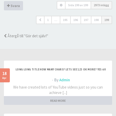
Sida
199
av
199
2973 inlägg
Svara
1
…
195
196
197
198
199
Återgå till "Gör det själv!"
LONG LONG TITLE HOW MANY CHARS? LETS SEE 123 OK MORE? YES 60
18
Apr
- By
Admin
We have created lots of YouTube videos just so you can
achieve [...]
READ MORE