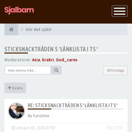
Slå
på
navigatio
Gör det själv!
STICKSNACKTRÅDEN 5 *LÄNKLISTA I TS*
Moderatorer:
Asia
,
krakri
,
God_cares
2973 inlägg
Svara
RE: STICKSNACKTRÅDEN 5 *LÄNKLISTA I TS*
Av
funshine
-
ons jun 03, 2026 07:50
#9576089