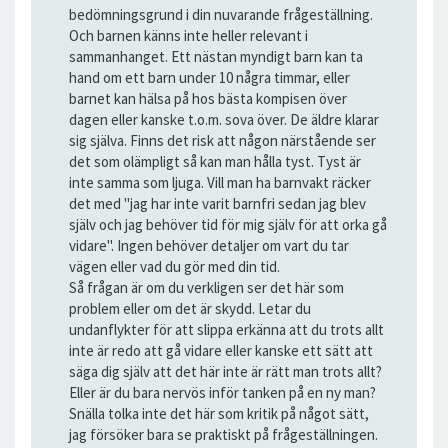
bedömningsgrund i din nuvarande frågeställning.
Och barnen känns inte heller relevant i
sammanhanget. Ett nästan myndigt barn kan ta
hand om ett barn under 10 några timmar, eller
barnet kan hälsa på hos bästa kompisen över
dagen eller kanske t.o.m. sova över. De äldre klarar
sig själva. Finns det risk att någon närstående ser
det som olämpligt så kan man hålla tyst. Tyst är
inte samma som ljuga. Vill man ha barnvakt räcker
det med "jag har inte varit barnfri sedan jag blev
själv och jag behöver tid för mig själv för att orka gå
vidare". Ingen behöver detaljer om vart du tar
vägen eller vad du gör med din tid.
Så frågan är om du verkligen ser det här som
problem eller om det är skydd. Letar du
undanflykter för att slippa erkänna att du trots allt
inte är redo att gå vidare eller kanske ett sätt att
säga dig själv att det här inte är rätt man trots allt?
Eller är du bara nervös inför tanken på en ny man?
Snälla tolka inte det här som kritik på något sätt,
jag försöker bara se praktiskt på frågeställningen.