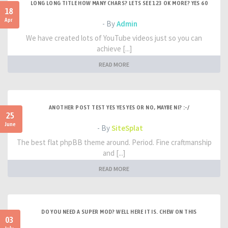
LONG LONG TITLE HOW MANY CHARS? LETS SEE 123 OK MORE? YES 60
18
Apr
- By
Admin
We have created lots of YouTube videos just so you can
achieve [...]
READ MORE
ANOTHER POST TEST YES YES YES OR NO, MAYBE NI? :-/
25
June
- By
SiteSplat
The best flat phpBB theme around. Period. Fine craftmanship
and [...]
READ MORE
DO YOU NEED A SUPER MOD? WELL HERE IT IS. CHEW ON THIS
03