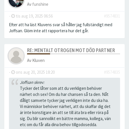
Av
funshine
-
tis aug 19, 2025 06:56
#9574831
Efter att ha läst Kluvens svar så håller jag fullständigt med
Joffsan. Glöm inte att rapportera hur det går.
RE: MENTALT OTROGEN MOT DÖD PARTNER
Av
Kluven
-
ons aug 20, 2025 18:20
#9574835
Joffsan skrev:
Tycker det låter som att du verkligen behöver
närhet och sex! Om du har chansen så ta den. Nåt
dåligt samvete tycker jag verkligen inte du ska ha.
Vi människor behöver närhet, att du skaffar dig det
är inte konstigare än att se till äta bra eller röra på
sig. Du blir sannolikt en bättre mamma, kollega, vän
etc om du får alla dina behov tillgodosedda.