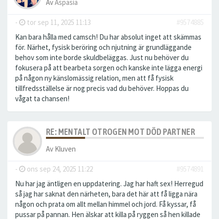
Av
Aspasia
-
tor sep 11, 2025 11:13
#9574885
Kan bara hålla med camsch! Du har absolut inget att skämmas
för. Närhet, fysisk beröring och njutning är grundläggande
behov som inte borde skuldbeläggas. Just nu behöver du
fokusera på att bearbeta sorgen och kanske inte lägga energi
på någon ny känslomässig relation, men att få fysisk
tillfredsställelse är nog precis vad du behöver. Hoppas du
vågat ta chansen!
RE: MENTALT OTROGEN MOT DÖD PARTNER
Av
Kluven
-
ons sep 24, 2025 11:22
#9574891
Nu har jag äntligen en uppdatering. Jag har haft sex! Herregud
så jag har saknat den närheten, bara det här att få ligga nära
någon och prata om allt mellan himmel och jord. Få kyssar, få
pussar på pannan. Hen älskar att killa på ryggen så hen killade