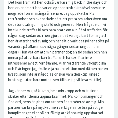
Det kom fram att hen också var kär i mig back in the days och
hen erkände att hen var en egocentrisk skitstövel som inte
mognade förrän många år senare. Jag uppskattar P's
rättframhet och okonstlade sätt att prata om saker även om
det stundtals gör mig ställd och generad. Hen frågade om vi
inte kunde träffas irl och bara prata om allt. Så vi träffades för
någon dag sedan och hen gjorde det väldigt klart för mig att
hen är attraherad av mig och har alltid varit det (vi har stött på
varandra på affären osv några gånger sedan ungdomens
dagar). Hen vet om att min partner dog en tid sedan och hen
menar på att vi bara kan träffas och ha sex. P är inte
intresserad av ett förhållande, vi är fortfarande väldigt olika
och P är ingen jag skulle vilja ha en relation med då hen har en
livsstil som inte är något jag önskar vara delaktig i (inget
brottsligt utan bara motsatsen till hur jag vill leva mitt liv).
Jag känner mig så kluven, hela min kropp och mitt sinne
skriker efter denna uppmärksamhet. P's komplimanger och
fina ord, hens ärlighet om att hen är attraherad av mig. Min
partner var bra på mycket men verkligen inte bra på att ge
komplimanger eller på att få mig att känna mig uppskattad