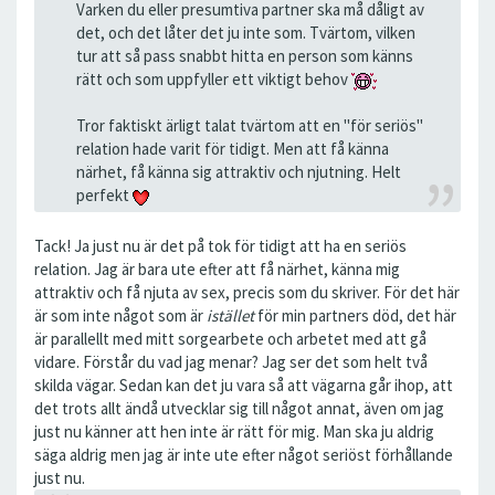
Varken du eller presumtiva partner ska må dåligt av
det, och det låter det ju inte som. Tvärtom, vilken
tur att så pass snabbt hitta en person som känns
rätt och som uppfyller ett viktigt behov
Tror faktiskt ärligt talat tvärtom att en "för seriös"
relation hade varit för tidigt. Men att få känna
närhet, få känna sig attraktiv och njutning. Helt
perfekt
Tack! Ja just nu är det på tok för tidigt att ha en seriös
relation. Jag är bara ute efter att få närhet, känna mig
attraktiv och få njuta av sex, precis som du skriver. För det här
är som inte något som är
istället
för min partners död, det här
är parallellt med mitt sorgearbete och arbetet med att gå
vidare. Förstår du vad jag menar? Jag ser det som helt två
skilda vägar. Sedan kan det ju vara så att vägarna går ihop, att
det trots allt ändå utvecklar sig till något annat, även om jag
just nu känner att hen inte är rätt för mig. Man ska ju aldrig
säga aldrig men jag är inte ute efter något seriöst förhållande
just nu.