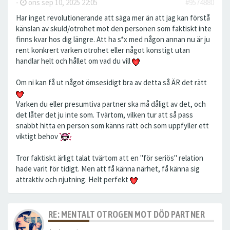
-
ons sep 10, 2025 22:05
#9574880
Har inget revolutionerande att säga mer än att jag kan förstå
känslan av skuld/otrohet mot den personen som faktiskt inte
finns kvar hos dig längre. Att ha s*x med någon annan nu är ju
rent konkrert varken otrohet eller något konstigt utan
handlar helt och hållet om vad du vill
Om ni kan få ut något ömsesidigt bra av detta så ÄR det rätt
Varken du eller presumtiva partner ska må dåligt av det, och
det låter det ju inte som. Tvärtom, vilken tur att så pass
snabbt hitta en person som känns rätt och som uppfyller ett
viktigt behov
Tror faktiskt ärligt talat tvärtom att en "för seriös" relation
hade varit för tidigt. Men att få känna närhet, få känna sig
attraktiv och njutning. Helt perfekt
RE: MENTALT OTROGEN MOT DÖD PARTNER