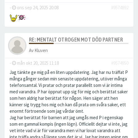
-
ons sep 24, 2025 20:08
#9574892
RE: MENTALT OTROGEN MOT DÖD PARTNER
Av
Kluven
-
mån okt 20, 2025 11:18
#9574950
Jag tänkte ge mig på en liten uppdatering. Jag har nu träffat P
många gånger sedan min senaste uppdatering, utöver många
telefonsamtal. Vi pratar och pratar parallellt som vi är intima
med varandra. P har öppnat upp sig för mig och berättat saker
som hen aldrig har berättat för någon. Hen säger att hen
känner sig trygg hos mig och kan då prata om svåra saker, ett
enormt förtroende som jag vårdar ömt.
Jag har berättat för barnen att jag umgås med P i egenskap
som en gammal kompis (ingen lögn). Officiellt dejtar vi inte, jag
vet inte vad vi är för varandra men vi har lovat varandra att
inte träffa andra så länge som det är vi. Jag har ingen aning om