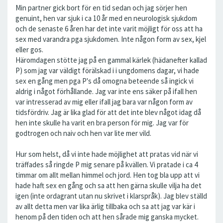
Min partner gick bort för en tid sedan och jag sörjer hen
genuint, hen var sjuk i ca 10 år med en neurologisk sjukdom
och de senaste 6 åren har det inte varit möjligt för oss att ha
sex med varandra pga sjukdomen. Inte någon form av sex, kjel
eller gos.
Häromdagen stötte jag på en gammal kärlek (hädanefter kallad
P) som jag var väldigt förälskad i i ungdomens dagar, vi hade
sex en gång men pga P's då omogna beteende så ingick vi
aldrig i något förhållande. Jag var inte ens säker på ifall hen
var intresserad av mig eller ifall jag bara var någon form av
tidsfördriv. Jag är lika glad för att det inte blev något idag då
hen inte skulle ha varit en bra person för mig. Jag var för
godtrogen och naiv och hen var lite mer vild.
Hur som helst, då vi inte hade möjlighet att pratas vid när vi
träffades så ringde P mig senare på kvällen. Vi pratade i ca 4
timmar om allt mellan himmel och jord. Hen tog bla upp att vi
hade haft sex en gång och sa att hen gärna skulle vilja ha det
igen (inte ordagrant utan nu skrivet i klarspråk). Jag blev ställd
av allt detta men var lika ärlig tillbaka och sa att jag var kär i
henom på den tiden och att hen sårade mig ganska mycket.