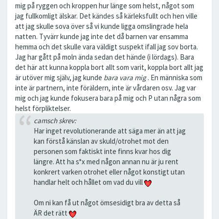
mig på ryggen och kroppen hur länge som helst, något som
jag fullkomligt älskar. Det kändes så kärleksfullt och hen ville
att jag skulle sova över så vi kunde ligga omslingrade hela
natten. Tyvärr kunde jag inte det då barnen var ensamma
hemma och det skulle vara väldigt suspekt ifall jag sov borta.
Jag har gått på moln ända sedan det hände (i lördags). Bara
det här att kunna koppla bort allt som varit, koppla bort allt jag
är utöver mig själv, jag kunde
bara vara mig
. En människa som
inte är partnern, inte föräldern, inte är vårdaren osv. Jag var
mig och jag kunde fokusera bara på mig och P utan några som
helst förpliktelser.
camsch skrev:
Har inget revolutionerande att säga mer än att jag
kan förstå känslan av skuld/otrohet mot den
personen som faktiskt inte finns kvar hos dig
längre. Att ha s*x med någon annan nu är ju rent
konkrert varken otrohet eller något konstigt utan
handlar helt och hållet om vad du vill
Om ni kan få ut något ömsesidigt bra av detta så
ÄR det rätt