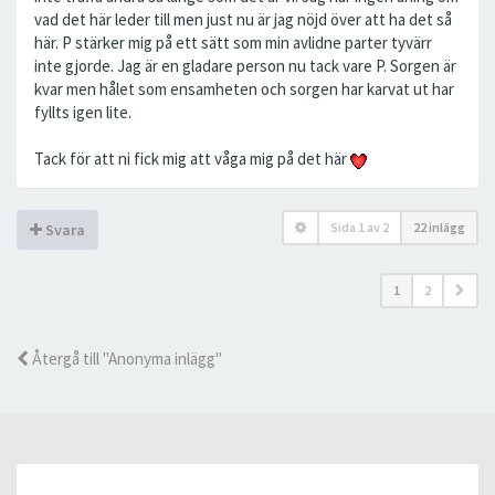
vad det här leder till men just nu är jag nöjd över att ha det så
här. P stärker mig på ett sätt som min avlidne parter tyvärr
inte gjorde. Jag är en gladare person nu tack vare P. Sorgen är
kvar men hålet som ensamheten och sorgen har karvat ut har
fyllts igen lite.
Tack för att ni fick mig att våga mig på det här
Sida
1
av
2
22 inlägg
Svara
1
2
Återgå till "Anonyma inlägg"