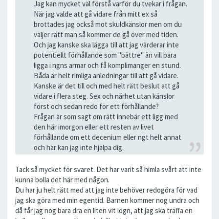
Jag kan mycket väl förstå varför du tvekar i frågan.
När jag valde att gå vidare från mitt ex så
brottades jag också mot skuldkänslor men om du
väljer rätt man så kommer de gå över med tiden.
Och jag kanske ska lägga till att jag värderar inte
potentiellt förhållande som "bättre" än vill bara
ligga i ngns armar och få komplimanger en stund.
Båda är helt rimliga anledningar till att gå vidare.
Kanske är det till och med helt rätt beslut att gå
vidare i flera steg. Sex och närhet utan känslor
först och sedan redo för ett förhållande?
Frågan är som sagt om rätt innebär ett ligg med
den här imorgon eller ett resten av livet
förhållande om ett decenium eller ngt helt annat
och här kan jag inte hjälpa dig.
Tack så mycket för svaret. Det har varit så himla svårt att inte
kunna bolla det här med någon.
Du har ju helt rätt med att jag inte behöver redogöra för vad
jag ska göra med min egentid. Barnen kommer nog undra och
då får jag nog bara dra en liten vit lögn, att jag ska träffa en