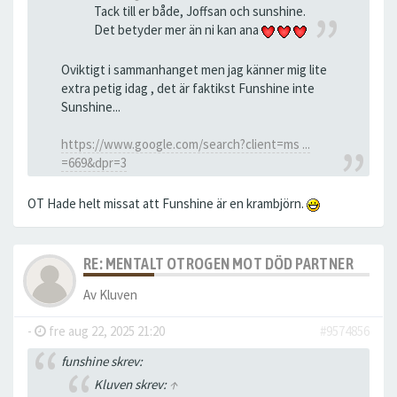
Tack till er både, Joffsan och sunshine.
Det betyder mer än ni kan ana
Oviktigt i sammanhanget men jag känner mig lite
extra petig idag , det är faktikst Funshine inte
Sunshine...
https://www.google.com/search?client=ms ...
=669&dpr=3
OT Hade helt missat att Funshine är en krambjörn.
RE: MENTALT OTROGEN MOT DÖD PARTNER
Av
Kluven
-
fre aug 22, 2025 21:20
#9574856
funshine skrev:
Kluven skrev:
↑