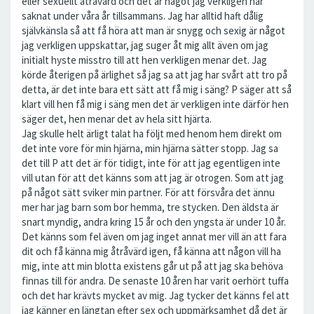
eller sexuellt åtråvärd och det är något jag verkligen har
saknat under våra år tillsammans. Jag har alltid haft dålig
självkänsla så att få höra att man är snygg och sexig är något
jag verkligen uppskattar, jag suger åt mig allt även om jag
initialt hyste misstro till att hen verkligen menar det. Jag
körde återigen på ärlighet så jag sa att jag har svårt att tro på
detta, är det inte bara ett sätt att få mig i säng? P säger att så
klart vill hen få mig i säng men det är verkligen inte därför hen
säger det, hen menar det av hela sitt hjärta.
Jag skulle helt ärligt talat ha följt med henom hem direkt om
det inte vore för min hjärna, min hjärna sätter stopp. Jag sa
det till P att det är för tidigt, inte för att jag egentligen inte
vill utan för att det känns som att jag är otrogen. Som att jag
på något sätt sviker min partner. För att försvåra det ännu
mer har jag barn som bor hemma, tre stycken. Den äldsta är
snart myndig, andra kring 15 år och den yngsta är under 10 år.
Det känns som fel även om jag inget annat mer vill än att fara
dit och få känna mig åtråvärd igen, få känna att någon vill ha
mig, inte att min blotta existens går ut på att jag ska behöva
finnas till för andra. De senaste 10 åren har varit oerhört tuffa
och det har krävts mycket av mig. Jag tycker det känns fel att
jag känner en längtan efter sex och uppmärksamhet då det är