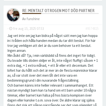
RE: MENTALT OTROGEN MOT DÖD PARTNER
Av
funshine
-
fre aug 15, 2025 07:53
#9574825
Jag vet inte om jag kan bidra på något sätt men jag kan hoppa
in i tråden och hålla handen medan du tar ditt beslut. För här
tror jag verkligen att det är du som behöver ta ett beslut.
Ingen annan.
Min åsikt då? Tja, i min världsbild så finns det inget för tidigt.
Du lovade tills döden skiljer er åt, inte något fluffigt såsom + 1
extra dag, + 1 extra månad, + ett år eller ett decenium. Det
löftet har du hållt och det är mer än de flesta människor klarar
av, så var stolt över det men låt det inte vara en
bedömningsgrund i din nuvarande frågeställning.
Och barnen känns inte heller relevant i sammanhanget. Ett
nästan myndigt barn kan ta hand om ett barn under 10 några
timmar, eller barnet kan hälsa på hos bästa kompisen över
dagen eller kanske t.o.m. sova över. De äldre klarar sig själva.
Finns det risk att någon närstående ser det som olämpligt så