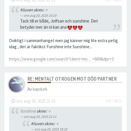
Kluven skrev:
↑
ons aug 20, 2025 18:20
Tack till er både, Joffsan och sunshine. Det
betyder mer än ni kan ana
Oviktigt i sammanhanget men jag känner mig lite extra petig
idag , det är faktikst Funshine inte Sunshine...
https://www.google.com/search?client=ms ... =669&dpr=3
RE: MENTALT OTROGEN MOT DÖD PARTNER
Av
kapdurk
-
ons aug 20, 2025 21:15
#9574839
funshine
skrev:
↑
ons aug 20, 2025 21:11
Kluven skrev:
↑
ons aug 20, 2025 18:20