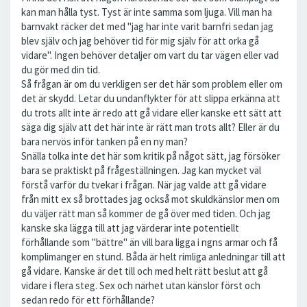
kan man hålla tyst. Tyst är inte samma som ljuga. Vill man ha
barnvakt räcker det med "jag har inte varit barnfri sedan jag
blev själv och jag behöver tid för mig själv för att orka gå
vidare". Ingen behöver detaljer om vart du tar vägen eller vad
du gör med din tid.
Så frågan är om du verkligen ser det här som problem eller om
det är skydd. Letar du undanflykter för att slippa erkänna att
du trots allt inte är redo att gå vidare eller kanske ett sätt att
säga dig själv att det här inte är rätt man trots allt? Eller är du
bara nervös inför tanken på en ny man?
Snälla tolka inte det här som kritik på något sätt, jag försöker
bara se praktiskt på frågeställningen. Jag kan mycket väl
förstå varför du tvekar i frågan. När jag valde att gå vidare
från mitt ex så brottades jag också mot skuldkänslor men om
du väljer rätt man så kommer de gå över med tiden. Och jag
kanske ska lägga till att jag värderar inte potentiellt
förhållande som "bättre" än vill bara ligga i ngns armar och få
komplimanger en stund. Båda är helt rimliga anledningar till att
gå vidare. Kanske är det till och med helt rätt beslut att gå
vidare i flera steg. Sex och närhet utan känslor först och
sedan redo för ett förhållande?