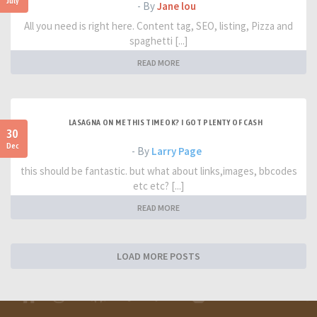
July
- By
Jane lou
All you need is right here. Content tag, SEO, listing, Pizza and
spaghetti [...]
READ MORE
LASAGNA ON ME THIS TIME OK? I GOT PLENTY OF CASH
30
Dec
- By
Larry Page
this should be fantastic. but what about links,images, bbcodes
etc etc? [...]
READ MORE
LOAD MORE POSTS