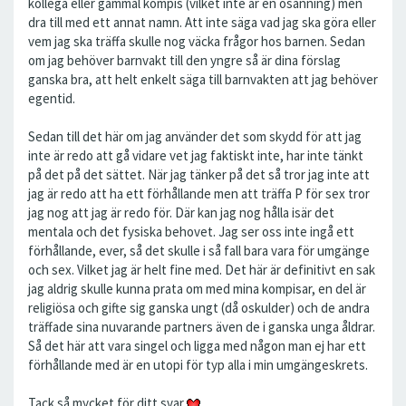
kollega eller gammal kompis (vilket inte är en osanning) men
dra till med ett annat namn. Att inte säga vad jag ska göra eller
vem jag ska träffa skulle nog väcka frågor hos barnen. Sedan
om jag behöver barnvakt till den yngre så är dina förslag
ganska bra, att helt enkelt säga till barnvakten att jag behöver
egentid.
Sedan till det här om jag använder det som skydd för att jag
inte är redo att gå vidare vet jag faktiskt inte, har inte tänkt
på det på det sättet. När jag tänker på det så tror jag inte att
jag är redo att ha ett förhållande men att träffa P för sex tror
jag nog att jag är redo för. Där kan jag nog hålla isär det
mentala och det fysiska behovet. Jag ser oss inte ingå ett
förhållande, ever, så det skulle i så fall bara vara för umgänge
och sex. Vilket jag är helt fine med. Det här är definitivt en sak
jag aldrig skulle kunna prata om med mina kompisar, en del är
religiösa och gifte sig ganska ungt (då oskulder) och de andra
träffade sina nuvarande partners även de i ganska unga åldrar.
Så det här att vara singel och ligga med någon man ej har ett
förhållande med är en utopi för typ alla i min umgängeskrets.
Tack så mycket för ditt svar