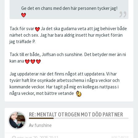
Ge det en chans med den här personen tycker jag!
Tack för svar
Ja det ska gudarna veta att jag behöver både
närhet och sex. Jag har bara aldrig insett hur mycket förrän
jag träffade P.
Tack till er både, Joffsan och sunshine. Det betyder mer än ni
kan ana
Jag uppdaterar när det finns något att uppdatera. Vi har
tyvärr haft lite osynkade arbetsschema i några veckor och
kommande veckor. Har tagit på mig en kollegas nattpass i
några veckor, mot bättre vetande
RE: MENTALT OTROGEN MOT DÖD PARTNER
Av
funshine
-
ons aug 20, 2025 21:11
#9574838