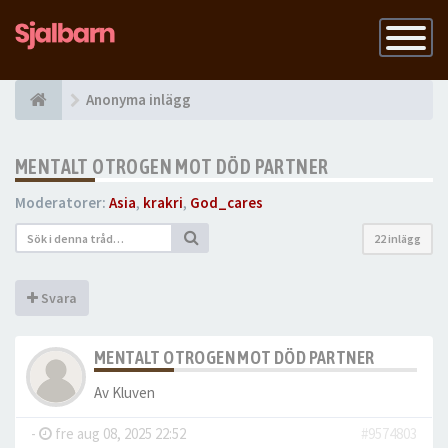
Slå
på
navigatio
Anonyma inlägg
MENTALT OTROGEN MOT DÖD PARTNER
Moderatorer:
Asia
,
krakri
,
God_cares
22 inlägg
Svara
MENTALT OTROGEN MOT DÖD PARTNER
Av
Kluven
-
fre aug 08, 2025 22:52
#9574803