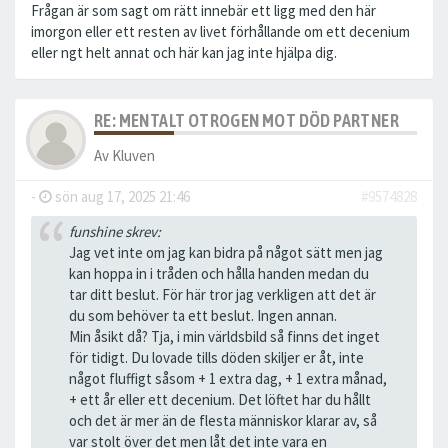
Frågan är som sagt om rätt innebär ett ligg med den här
imorgon eller ett resten av livet förhållande om ett decenium
eller ngt helt annat och här kan jag inte hjälpa dig.
RE: MENTALT OTROGEN MOT DÖD PARTNER
Av
Kluven
-
sön aug 17, 2025 21:46
#9574828
funshine skrev:
Jag vet inte om jag kan bidra på något sätt men jag
kan hoppa in i tråden och hålla handen medan du
tar ditt beslut. För här tror jag verkligen att det är
du som behöver ta ett beslut. Ingen annan.
Min åsikt då? Tja, i min världsbild så finns det inget
för tidigt. Du lovade tills döden skiljer er åt, inte
något fluffigt såsom + 1 extra dag, + 1 extra månad,
+ ett år eller ett decenium. Det löftet har du hållt
och det är mer än de flesta människor klarar av, så
var stolt över det men låt det inte vara en