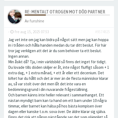
RE: MENTALT OTROGEN MOT DÖD PARTNER
Av
funshine
-
fre aug 15, 2025 07:53
#9574825
Jag vet inte om jag kan bidra på något sätt men jag kan hoppa
in i tråden och hålla handen medan du tar ditt beslut. För här
tror jag verkligen att det är du som behöver ta ett beslut.
Ingen annan.
Min åsikt då? Tja, i min världsbild så finns det inget för tidigt.
Du lovade tills döden skiljer er åt, inte något fluffigt såsom + 1
extra dag, + 1 extra månad, + ett år eller ett decenium. Det
löftet har du hållt och det är mer än de flesta människor klarar
av, så var stolt över det men låt det inte vara en
bedömningsgrund i din nuvarande frågeställning.
Och barnen känns inte heller relevant i sammanhanget. Ett
nästan myndigt barn kan ta hand om ett barn under 10 några
timmar, eller barnet kan hälsa på hos bästa kompisen över
dagen eller kanske t.o.m. sova över. De äldre klarar sig själva.
Finns det risk att någon närstående ser det som olämpligt så