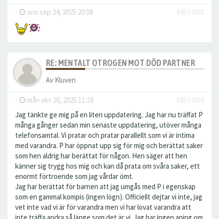
-
ons sep 24, 2025 20:08
#9574892
RE: MENTALT OTROGEN MOT DÖD PARTNER
Av
Kluven
-
mån okt 20, 2025 11:18
#9574950
Jag tänkte ge mig på en liten uppdatering. Jag har nu träffat P
många gånger sedan min senaste uppdatering, utöver många
telefonsamtal. Vi pratar och pratar parallellt som vi är intima
med varandra. P har öppnat upp sig för mig och berättat saker
som hen aldrig har berättat för någon. Hen säger att hen
känner sig trygg hos mig och kan då prata om svåra saker, ett
enormt förtroende som jag vårdar ömt.
Jag har berättat för barnen att jag umgås med P i egenskap
som en gammal kompis (ingen lögn). Officiellt dejtar vi inte, jag
vet inte vad vi är för varandra men vi har lovat varandra att
inte träffa andra så länge som det är vi. Jag har ingen aning om