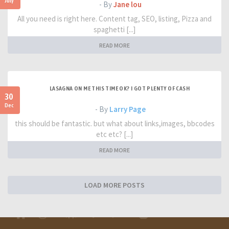
July
- By
Jane lou
All you need is right here. Content tag, SEO, listing, Pizza and
spaghetti [...]
READ MORE
LASAGNA ON ME THIS TIME OK? I GOT PLENTY OF CASH
30
Dec
- By
Larry Page
this should be fantastic. but what about links,images, bbcodes
etc etc? [...]
READ MORE
LOAD MORE POSTS