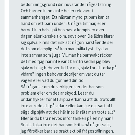
bedömningsgrund i din nuvarande frågeställning.
Och barnen känns inte heller relevant i
sammanhanget. Ett nästan myndigt barn kan ta
hand om ett barn under 10 några timmar, eller
barnet kan hälsa på hos bästa kompisen över
dagen eller kanske t.o.m. sova över. De äldre klarar
sig själva. Finns det risk att någon närstående ser
det som olämpligt så kan man hålla tyst. Tyst är
inte samma som ljuga. Vill man ha barnvakt räcker
det med "jag har inte varit barnfri sedan jag blev
själv och jag behöver tid för mig själv för att orka gå
vidare". Ingen behöver detaljer om vart du tar
vägen eller vad du gör med din tid.
Så frågan är om du verkligen ser det här som
problem eller om det är skydd. Letar du
undanflykter för att slippa erkänna att du trots allt
inte är redo att gå vidare eller kanske ett sätt att
säga dig själv att det här inte är rätt man trots allt?
Eller är du bara nervös inför tanken på en ny man?
Snälla tolka inte det här som kritik på något sätt,
jag försöker bara se praktiskt på frågeställningen.