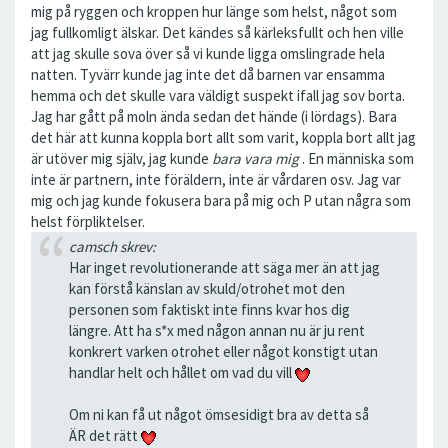
mig på ryggen och kroppen hur länge som helst, något som
jag fullkomligt älskar. Det kändes så kärleksfullt och hen ville
att jag skulle sova över så vi kunde ligga omslingrade hela
natten. Tyvärr kunde jag inte det då barnen var ensamma
hemma och det skulle vara väldigt suspekt ifall jag sov borta.
Jag har gått på moln ända sedan det hände (i lördags). Bara
det här att kunna koppla bort allt som varit, koppla bort allt jag
är utöver mig själv, jag kunde
bara vara mig
. En människa som
inte är partnern, inte föräldern, inte är vårdaren osv. Jag var
mig och jag kunde fokusera bara på mig och P utan några som
helst förpliktelser.
camsch skrev:
Har inget revolutionerande att säga mer än att jag
kan förstå känslan av skuld/otrohet mot den
personen som faktiskt inte finns kvar hos dig
längre. Att ha s*x med någon annan nu är ju rent
konkrert varken otrohet eller något konstigt utan
handlar helt och hållet om vad du vill
Om ni kan få ut något ömsesidigt bra av detta så
ÄR det rätt