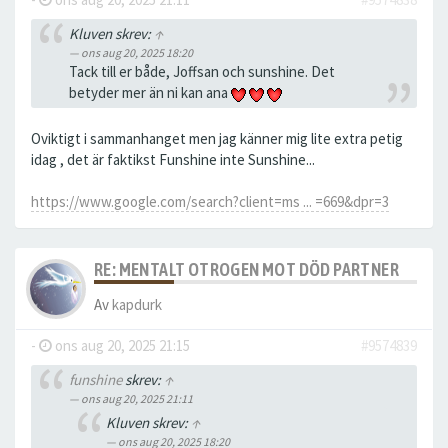
Kluven skrev:
↑
ons aug 20, 2025 18:20
Tack till er både, Joffsan och sunshine. Det
betyder mer än ni kan ana
Oviktigt i sammanhanget men jag känner mig lite extra petig
idag , det är faktikst Funshine inte Sunshine...
https://www.google.com/search?client=ms ... =669&dpr=3
RE: MENTALT OTROGEN MOT DÖD PARTNER
Av
kapdurk
-
ons aug 20, 2025 21:15
#9574839
funshine
skrev:
↑
ons aug 20, 2025 21:11
Kluven skrev:
↑
ons aug 20, 2025 18:20