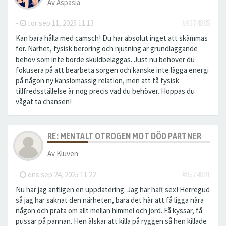
Av
Aspasia
-
tor sep 11, 2025 11:13
#9574885
Kan bara hålla med camsch! Du har absolut inget att skämmas
för. Närhet, fysisk beröring och njutning är grundläggande
behov som inte borde skuldbeläggas. Just nu behöver du
fokusera på att bearbeta sorgen och kanske inte lägga energi
på någon ny känslomässig relation, men att få fysisk
tillfredsställelse är nog precis vad du behöver. Hoppas du
vågat ta chansen!
RE: MENTALT OTROGEN MOT DÖD PARTNER
Av
Kluven
-
ons sep 24, 2025 11:22
#9574891
Nu har jag äntligen en uppdatering. Jag har haft sex! Herregud
så jag har saknat den närheten, bara det här att få ligga nära
någon och prata om allt mellan himmel och jord. Få kyssar, få
pussar på pannan. Hen älskar att killa på ryggen så hen killade