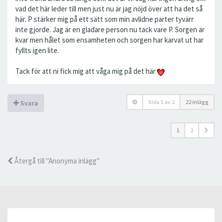
vad det här leder till men just nu är jag nöjd över att ha det så
här. P stärker mig på ett sätt som min avlidne parter tyvärr
inte gjorde. Jag är en gladare person nu tack vare P. Sorgen är
kvar men hålet som ensamheten och sorgen har karvat ut har
fyllts igen lite.
Tack för att ni fick mig att våga mig på det här
Sida
1
av
2
22 inlägg
Svara
1
2
Återgå till "Anonyma inlägg"