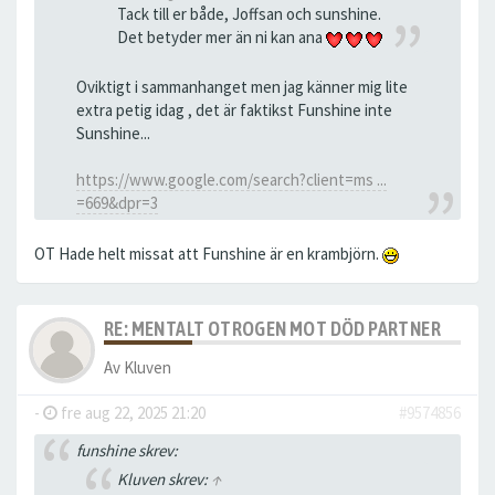
Tack till er både, Joffsan och sunshine.
Det betyder mer än ni kan ana
Oviktigt i sammanhanget men jag känner mig lite
extra petig idag , det är faktikst Funshine inte
Sunshine...
https://www.google.com/search?client=ms ...
=669&dpr=3
OT Hade helt missat att Funshine är en krambjörn.
RE: MENTALT OTROGEN MOT DÖD PARTNER
Av
Kluven
-
fre aug 22, 2025 21:20
#9574856
funshine skrev:
Kluven skrev:
↑