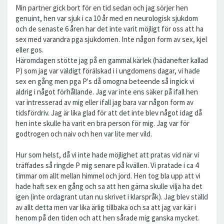
Min partner gick bort för en tid sedan och jag sörjer hen
genuint, hen var sjuk i ca 10 år med en neurologisk sjukdom
och de senaste 6 åren har det inte varit möjligt för oss att ha
sex med varandra pga sjukdomen. Inte någon form av sex, kjel
eller gos.
Häromdagen stötte jag på en gammal kärlek (hädanefter kallad
P) som jag var väldigt förälskad i i ungdomens dagar, vi hade
sex en gång men pga P's då omogna beteende så ingick vi
aldrig i något förhållande. Jag var inte ens säker på ifall hen
var intresserad av mig eller ifall jag bara var någon form av
tidsfördriv. Jag är lika glad för att det inte blev något idag då
hen inte skulle ha varit en bra person för mig. Jag var för
godtrogen och naiv och hen var lite mer vild.
Hur som helst, då vi inte hade möjlighet att pratas vid när vi
träffades så ringde P mig senare på kvällen. Vi pratade i ca 4
timmar om allt mellan himmel och jord. Hen tog bla upp att vi
hade haft sex en gång och sa att hen gärna skulle vilja ha det
igen (inte ordagrant utan nu skrivet i klarspråk). Jag blev ställd
av allt detta men var lika ärlig tillbaka och sa att jag var kär i
henom på den tiden och att hen sårade mig ganska mycket.