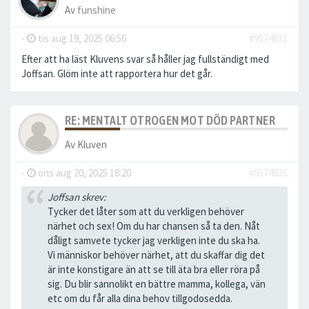
Av
funshine
-
tis aug 19, 2025 06:56
#9574831
Efter att ha läst Kluvens svar så håller jag fullständigt med
Joffsan. Glöm inte att rapportera hur det går.
RE: MENTALT OTROGEN MOT DÖD PARTNER
Av
Kluven
-
ons aug 20, 2025 18:20
#9574835
Joffsan skrev:
Tycker det låter som att du verkligen behöver
närhet och sex! Om du har chansen så ta den. Nåt
dåligt samvete tycker jag verkligen inte du ska ha.
Vi människor behöver närhet, att du skaffar dig det
är inte konstigare än att se till äta bra eller röra på
sig. Du blir sannolikt en bättre mamma, kollega, vän
etc om du får alla dina behov tillgodosedda.