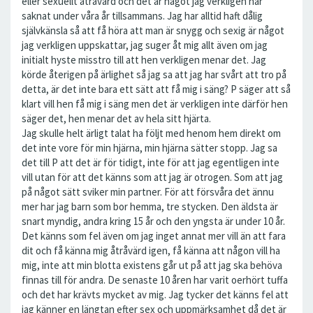
eller sexuellt åtråvärd och det är något jag verkligen har
saknat under våra år tillsammans. Jag har alltid haft dålig
självkänsla så att få höra att man är snygg och sexig är något
jag verkligen uppskattar, jag suger åt mig allt även om jag
initialt hyste misstro till att hen verkligen menar det. Jag
körde återigen på ärlighet så jag sa att jag har svårt att tro på
detta, är det inte bara ett sätt att få mig i säng? P säger att så
klart vill hen få mig i säng men det är verkligen inte därför hen
säger det, hen menar det av hela sitt hjärta.
Jag skulle helt ärligt talat ha följt med henom hem direkt om
det inte vore för min hjärna, min hjärna sätter stopp. Jag sa
det till P att det är för tidigt, inte för att jag egentligen inte
vill utan för att det känns som att jag är otrogen. Som att jag
på något sätt sviker min partner. För att försvåra det ännu
mer har jag barn som bor hemma, tre stycken. Den äldsta är
snart myndig, andra kring 15 år och den yngsta är under 10 år.
Det känns som fel även om jag inget annat mer vill än att fara
dit och få känna mig åtråvärd igen, få känna att någon vill ha
mig, inte att min blotta existens går ut på att jag ska behöva
finnas till för andra. De senaste 10 åren har varit oerhört tuffa
och det har krävts mycket av mig. Jag tycker det känns fel att
jag känner en längtan efter sex och uppmärksamhet då det är