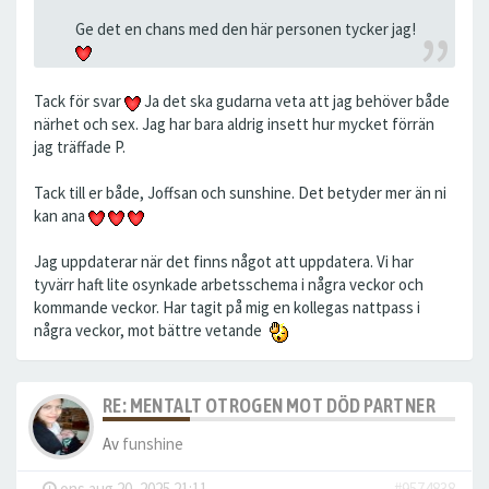
Ge det en chans med den här personen tycker jag!
Tack för svar
Ja det ska gudarna veta att jag behöver både
närhet och sex. Jag har bara aldrig insett hur mycket förrän
jag träffade P.
Tack till er både, Joffsan och sunshine. Det betyder mer än ni
kan ana
Jag uppdaterar när det finns något att uppdatera. Vi har
tyvärr haft lite osynkade arbetsschema i några veckor och
kommande veckor. Har tagit på mig en kollegas nattpass i
några veckor, mot bättre vetande
RE: MENTALT OTROGEN MOT DÖD PARTNER
Av
funshine
-
ons aug 20, 2025 21:11
#9574838