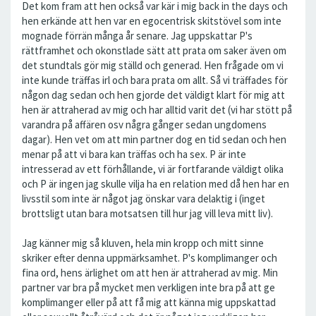
Det kom fram att hen också var kär i mig back in the days och
hen erkände att hen var en egocentrisk skitstövel som inte
mognade förrän många år senare. Jag uppskattar P's
rättframhet och okonstlade sätt att prata om saker även om
det stundtals gör mig ställd och generad. Hen frågade om vi
inte kunde träffas irl och bara prata om allt. Så vi träffades för
någon dag sedan och hen gjorde det väldigt klart för mig att
hen är attraherad av mig och har alltid varit det (vi har stött på
varandra på affären osv några gånger sedan ungdomens
dagar). Hen vet om att min partner dog en tid sedan och hen
menar på att vi bara kan träffas och ha sex. P är inte
intresserad av ett förhållande, vi är fortfarande väldigt olika
och P är ingen jag skulle vilja ha en relation med då hen har en
livsstil som inte är något jag önskar vara delaktig i (inget
brottsligt utan bara motsatsen till hur jag vill leva mitt liv).
Jag känner mig så kluven, hela min kropp och mitt sinne
skriker efter denna uppmärksamhet. P's komplimanger och
fina ord, hens ärlighet om att hen är attraherad av mig. Min
partner var bra på mycket men verkligen inte bra på att ge
komplimanger eller på att få mig att känna mig uppskattad