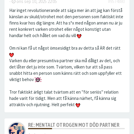
-
ons sep 10, 2025 22:05
#9574880
Har inget revolutionerande att säga mer än att jag kan förstå
känslan av skuld/otrohet mot den personen som faktiskt inte
finns kvar hos dig längre. Att ha s*x med någon annan nu är ju
rent konkrert varken otrohet eller något konstigt utan
handlar helt och hållet om vad du vill
Om ni kan få ut något ömsesidigt bra av detta så ÄR det rätt
Varken du eller presumtiva partner ska må dåligt av det, och
det låter det ju inte som. Tvärtom, vilken tur att så pass
snabbt hitta en person som känns rätt och som uppfyller ett
viktigt behov
Tror faktiskt ärligt talat tvärtom att en "för seriös" relation
hade varit för tidigt. Men att få känna närhet, få känna sig
attraktiv och njutning. Helt perfekt
RE: MENTALT OTROGEN MOT DÖD PARTNER