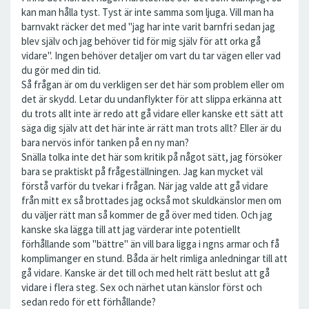
kan man hålla tyst. Tyst är inte samma som ljuga. Vill man ha
barnvakt räcker det med "jag har inte varit barnfri sedan jag
blev själv och jag behöver tid för mig själv för att orka gå
vidare". Ingen behöver detaljer om vart du tar vägen eller vad
du gör med din tid.
Så frågan är om du verkligen ser det här som problem eller om
det är skydd. Letar du undanflykter för att slippa erkänna att
du trots allt inte är redo att gå vidare eller kanske ett sätt att
säga dig själv att det här inte är rätt man trots allt? Eller är du
bara nervös inför tanken på en ny man?
Snälla tolka inte det här som kritik på något sätt, jag försöker
bara se praktiskt på frågeställningen. Jag kan mycket väl
förstå varför du tvekar i frågan. När jag valde att gå vidare
från mitt ex så brottades jag också mot skuldkänslor men om
du väljer rätt man så kommer de gå över med tiden. Och jag
kanske ska lägga till att jag värderar inte potentiellt
förhållande som "bättre" än vill bara ligga i ngns armar och få
komplimanger en stund. Båda är helt rimliga anledningar till att
gå vidare. Kanske är det till och med helt rätt beslut att gå
vidare i flera steg. Sex och närhet utan känslor först och
sedan redo för ett förhållande?