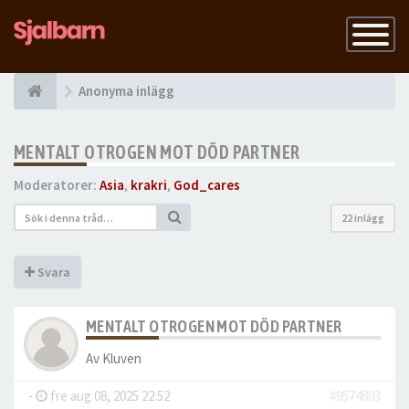
Slå
på
navigatio
Anonyma inlägg
MENTALT OTROGEN MOT DÖD PARTNER
Moderatorer:
Asia
,
krakri
,
God_cares
22 inlägg
Svara
MENTALT OTROGEN MOT DÖD PARTNER
Av
Kluven
-
fre aug 08, 2025 22:52
#9574803