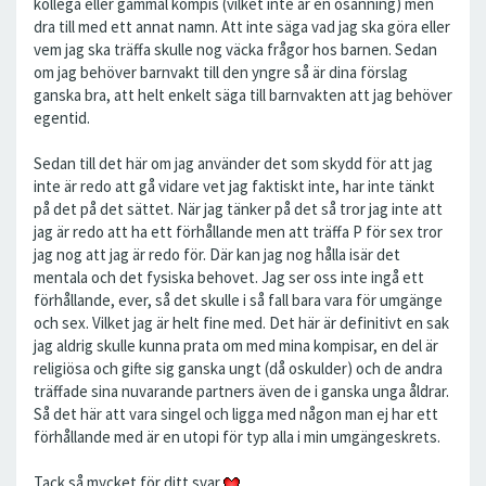
kollega eller gammal kompis (vilket inte är en osanning) men
dra till med ett annat namn. Att inte säga vad jag ska göra eller
vem jag ska träffa skulle nog väcka frågor hos barnen. Sedan
om jag behöver barnvakt till den yngre så är dina förslag
ganska bra, att helt enkelt säga till barnvakten att jag behöver
egentid.
Sedan till det här om jag använder det som skydd för att jag
inte är redo att gå vidare vet jag faktiskt inte, har inte tänkt
på det på det sättet. När jag tänker på det så tror jag inte att
jag är redo att ha ett förhållande men att träffa P för sex tror
jag nog att jag är redo för. Där kan jag nog hålla isär det
mentala och det fysiska behovet. Jag ser oss inte ingå ett
förhållande, ever, så det skulle i så fall bara vara för umgänge
och sex. Vilket jag är helt fine med. Det här är definitivt en sak
jag aldrig skulle kunna prata om med mina kompisar, en del är
religiösa och gifte sig ganska ungt (då oskulder) och de andra
träffade sina nuvarande partners även de i ganska unga åldrar.
Så det här att vara singel och ligga med någon man ej har ett
förhållande med är en utopi för typ alla i min umgängeskrets.
Tack så mycket för ditt svar