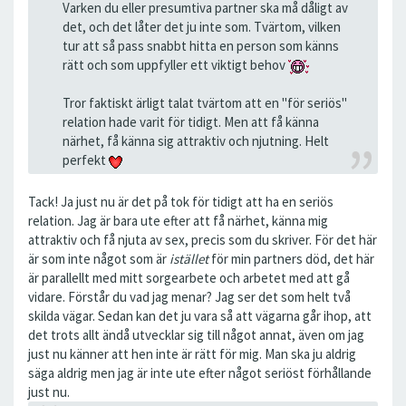
Varken du eller presumtiva partner ska må dåligt av
det, och det låter det ju inte som. Tvärtom, vilken
tur att så pass snabbt hitta en person som känns
rätt och som uppfyller ett viktigt behov
Tror faktiskt ärligt talat tvärtom att en "för seriös"
relation hade varit för tidigt. Men att få känna
närhet, få känna sig attraktiv och njutning. Helt
perfekt
Tack! Ja just nu är det på tok för tidigt att ha en seriös
relation. Jag är bara ute efter att få närhet, känna mig
attraktiv och få njuta av sex, precis som du skriver. För det här
är som inte något som är
istället
för min partners död, det här
är parallellt med mitt sorgearbete och arbetet med att gå
vidare. Förstår du vad jag menar? Jag ser det som helt två
skilda vägar. Sedan kan det ju vara så att vägarna går ihop, att
det trots allt ändå utvecklar sig till något annat, även om jag
just nu känner att hen inte är rätt för mig. Man ska ju aldrig
säga aldrig men jag är inte ute efter något seriöst förhållande
just nu.