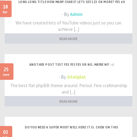
LONG LONG TITLE HOW MANY CHARS? LETS SEE 123 OK MORE? YES 60
18
Apr
- By
Admin
We have created lots of YouTube videos just so you can
achieve [...]
READ MORE
ANOTHER POST TEST YES YES YES OR NO, MAYBE NI? :-/
25
June
- By
SiteSplat
The best flat phpBB theme around. Period. Fine craftmanship
and [...]
READ MORE
DO YOU NEED A SUPER MOD? WELL HERE IT IS. CHEW ON THIS
03