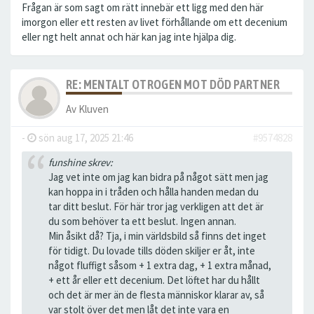
Frågan är som sagt om rätt innebär ett ligg med den här
imorgon eller ett resten av livet förhållande om ett decenium
eller ngt helt annat och här kan jag inte hjälpa dig.
RE: MENTALT OTROGEN MOT DÖD PARTNER
Av
Kluven
-
sön aug 17, 2025 21:46
#9574828
funshine skrev:
Jag vet inte om jag kan bidra på något sätt men jag
kan hoppa in i tråden och hålla handen medan du
tar ditt beslut. För här tror jag verkligen att det är
du som behöver ta ett beslut. Ingen annan.
Min åsikt då? Tja, i min världsbild så finns det inget
för tidigt. Du lovade tills döden skiljer er åt, inte
något fluffigt såsom + 1 extra dag, + 1 extra månad,
+ ett år eller ett decenium. Det löftet har du hållt
och det är mer än de flesta människor klarar av, så
var stolt över det men låt det inte vara en