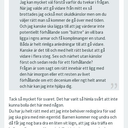
Jag kan mycket väl förstå varför du tvekar i frågan.
När jag valde att gå vidare från mitt ex så
brottades jag också mot skuldkänslor men om du
väljer rätt man så kommer de gå över med tiden.
Och jag kanske ska lägga till att jag värderar inte
potentiellt förhållande som "bättre" än vill bara
ligga i ngns armar och få komplimanger en stund.
Båda är helt rimliga anledningar till att gå vidare.
Kanske är det till och med helt rätt beslut att gå
vidare i flera steg. Sex och närhet utan känslor
först och sedan redo för ett förhållande?
Frågan är som sagt om rätt innebär ett ligg med
den här imorgon eller ett resten av livet
förhållande om ett decenium eller ngt helt annat
och här kan jag inte hjälpa dig.
Tack så mycket för svaret. Det har varit så himla svårt att inte
kunna bolla det här med någon.
Du har ju helt rätt med att jag inte behöver redogöra för vad
jag ska göra med min egentid. Barnen kommer nog undra och
då får jag nog bara dra en liten vit lögn, att jag ska träffa en