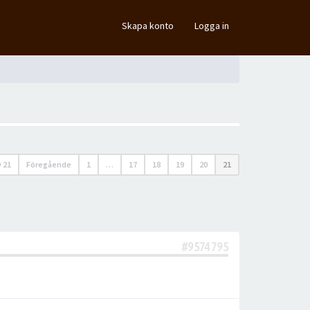
×
Skapa konto
Logga in
v
21
Föregående
1
…
17
18
19
20
21
#9574795