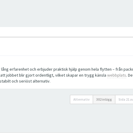
r lång erfarenhet och erbjuder praktisk hjälp genom hela flytten – från pa
tt jobbet blir gjort ordentligt, vilket skapar en trygg känsla
webbplats
. De
tabilt och seriöst alternativ.
Alternativ
302 inlägg
Sida
21
a