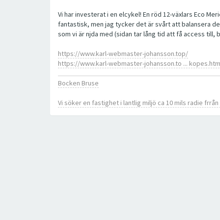
Vi har investerat i en elcykel! En röd 12-växlars Eco Me
fantastisk, men jag tycker det är svårt att balansera den
som vi är njda med (sidan tar lång tid att få access till,
https://www.karl-webmaster-johansson.top/
https://www.karl-webmaster-johansson.to ... kopes.htm
Bocken Bruse
Vi söker en fastighet i lantlig miljö ca 10 mils radie frrå