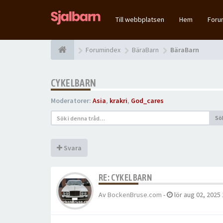
Till webbplatsen
Hem
For
Forumindex
BäraBarn
BäraBarn
CYKELBARN
Moderatorer:
Asia
,
krakri
,
God_cares
Sö
Svara
RE: CYKELBARN
Av
BockenBruse.com
-
lör aug 02, 2025