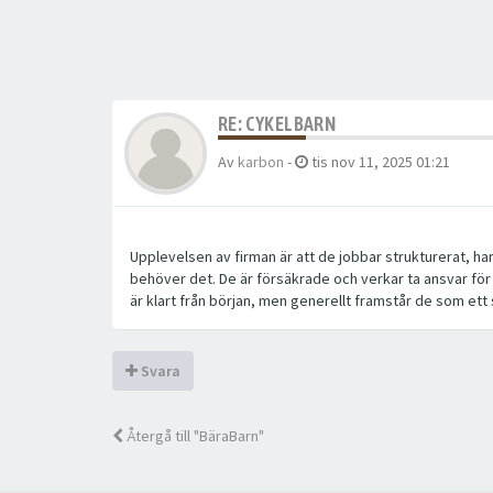
RE: CYKELBARN
Av
karbon
-
tis nov 11, 2025 01:21
Upplevelsen av firman är att de jobbar strukturerat, ha
behöver det. De är försäkrade och verkar ta ansvar för a
är klart från början, men generellt framstår de som ett s
Svara
Återgå till "BäraBarn"