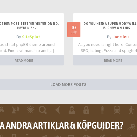
OTHER POST TEST YES YES YES OR NO,
DO YOU NEED A SUPER MOD? WELL 
03
MAYBE NI? :-/
IS. CHEW ON THIS
July
- By
SiteSplat
- By
Jane lou
best flat phpBB theme around.
All you need is right here. Conte
iod. Fine craftmanship and [...]
SEO, listing, Pizza and spaghetti
READ MORE
READ MORE
LOAD MORE POSTS
RA ANDRA ARTIKLAR & KÖPGUIDER?