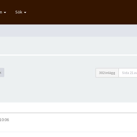
um
Sök
k
302 inlägg
Sida
21
a
 10:06