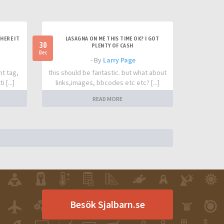
HERE IT
LASAGNA ON ME THIS TIME OK? I GOT
30
PLENTY OF CASH
Dec
- By
Larry Page
nt tag,
this should be fantastic. but what about
 [...]
links,images, bbcodes etc etc? [...]
READ MORE
Besök Sjalbarn.se