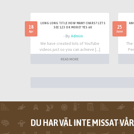
LONG LONG TITLE HOW MANY CHARS? LETS
AN
18
25
SEE 123 OK MORE? YES 60
Apr
June
- By
Admin
We have created lots of YouTube
The 
videos just so you can achieve [...]
Per
READ MORE
DU HAR VÄL INTE MISSAT VÅ