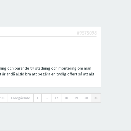
#9575098
ckning och bärande till städning och montering om man
t är ändå alltid bra att begära en tydlig offert så att allt
v
21
Föregående
1
…
17
18
19
20
21