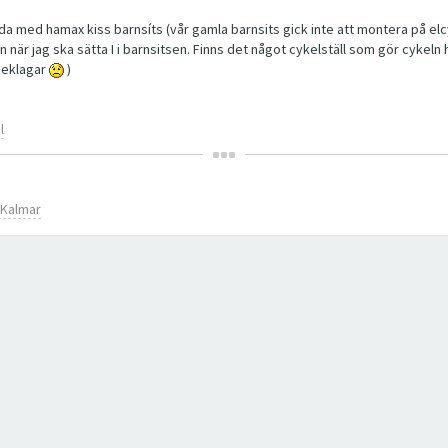
rida med hamax kiss barnsíts (vår gamla barnsits gick inte att montera på elc
 när jag ska sätta I i barnsitsen. Finns det något cykelställ som gör cykeln 
 beklagar
)
l
n Kalmar