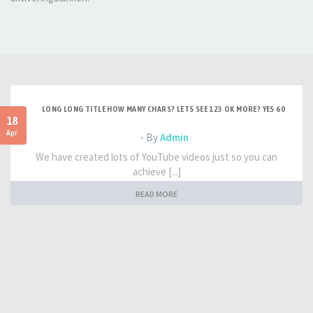
LONG LONG TITLE HOW MANY CHARS? LETS SEE 123 OK MORE? YES 60
18
Apr
- By
Admin
We have created lots of YouTube videos just so you can
achieve [...]
READ MORE