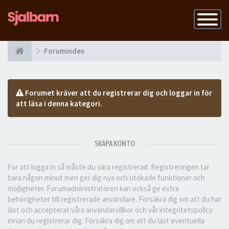
Slå
på
navigatio
Forumindex
Forumet kräver att du registrerar dig och loggar in för
att läsa i denna kategori.
SKAPA KONTO
För att logga in så måste du vara registrerad. Registreringen tar
bara någon minut men ger dig nya och utökade funktioner och
möjligheter. Forumadministratören kan också ge extra
behörigheter till registrerade användare. Försäkra dig om att du har
läst och accepterat våra användarvillkor och vår integritetspolicy
innan du registrerar dig. Försäkra dig om att du läst eventuella