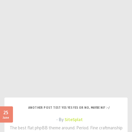
ANOTHER POST TEST YES YES YES OR NO, MAYBE NI? :-/
25
June
- By
SiteSplat
The best flat phpBB theme around. Period. Fine craftmanship