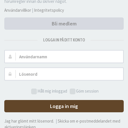
forumregler innan du skriver något.
Användarvillkor
|
Integritetspolicy
Bli medlem
LOGGA IN PÅ DITT KONTO
Användarnamn:
Lösenord:
Håll mig inloggad
Göm session
Logga in mig
Jag har glömt mitt lösenord.
|
Skicka om e-postmeddelandet med
aktiveringslänken.