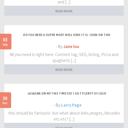
and [...]
READ MORE
DO YOU NEED A SUPER MOD? WELL HERE IT IS. CHEW ON THIS
03
July
- By
Jane lou
All you need is right here. Content tag, SEO, listing, Pizza and
spaghetti [...]
READ MORE
LASAGNA ON ME THIS TIME OK? I GOT PLENTY OF CASH
30
Dec
- By
Larry Page
this should be fantastic. but what about links,images, bbcodes
etc etc? [...]