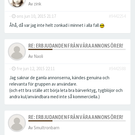
Av
zink
-
ons jun 10, 2015 21:17
#9442254
Åhå, då var jag inte helt zonkad i minnet i alla fall
RE: ERBJUDANDEN FRÅN VÅRA ANNONSÖRER!
Av
Naoli
-
fre jun 12, 2015 22:11
#9442588
Jag saknar de gamla annonserna, kändes genuina och
relevanta för gruppen av användare.
(och ett bra ställe att börja leta bra bärverktyg, tygblöjor och
andra kul/användbara med inte så kommerciella.)
RE: ERBJUDANDEN FRÅN VÅRA ANNONSÖRER!
Av
Smultronbarn