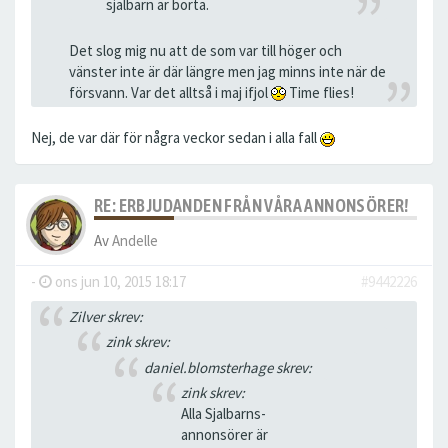
sjalbarn är borta.
Det slog mig nu att de som var till höger och
vänster inte är där längre men jag minns inte när de
försvann. Var det alltså i maj ifjol
Time flies!
Nej, de var där för några veckor sedan i alla fall
RE: ERBJUDANDEN FRÅN VÅRA ANNONSÖRER!
Av
Andelle
-
ons jun 10, 2015 18:17
#9442226
Zilver skrev:
zink skrev:
daniel.blomsterhage skrev:
zink skrev:
Alla Sjalbarns-
annonsörer är