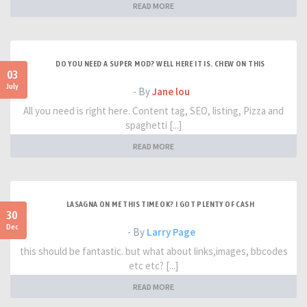
READ MORE
DO YOU NEED A SUPER MOD? WELL HERE IT IS. CHEW ON THIS
03
July
- By
Jane lou
All you need is right here. Content tag, SEO, listing, Pizza and
spaghetti [...]
READ MORE
LASAGNA ON ME THIS TIME OK? I GOT PLENTY OF CASH
30
Dec
- By
Larry Page
this should be fantastic. but what about links,images, bbcodes
etc etc? [...]
READ MORE