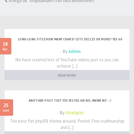
Återgå till "Erbjudanden från våra annonsörer!"
LONG LONG TITLE HOW MANY CHARS? LETS SEE 123 OK MORE? YES 60
18
Apr
- By
Admin
We have created lots of YouTube videos just so you can
achieve [...]
READ MORE
ANOTHER POST TEST YES YES YES OR NO, MAYBE NI? :-/
25
June
- By
SiteSplat
The best flat phpBB theme around. Period. Fine craftmanship
and [...]