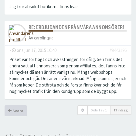
Jag tror absolut butikerna finns kvar.
RE: ERBJUDANDEN FRÅN VÅRA ANNONSÖRER!
Av
carolinqua
-
ons jun 17, 2015 10:40
#9443196
Priset var för högt och avkastningen för dålig. Sen finns det
andra sätt att annonsera som genom affiliates, det fanns inte
så mycket då men är rätt vanligt nu. Många webbshops
kommer och går. Det är en svår marknad. Många som säljer och
få som köper. De största och de första finns kvar och de får
nog mycket trafik från den kundgrupp som de byggt upp.
Sida
1
av
1
13 inlägg
Svara