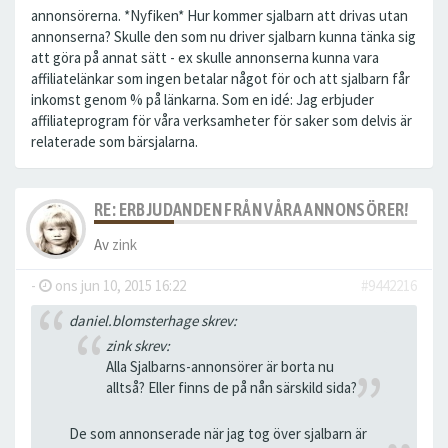
annonsörerna. *Nyfiken* Hur kommer sjalbarn att drivas utan
annonserna? Skulle den som nu driver sjalbarn kunna tänka sig
att göra på annat sätt - ex skulle annonserna kunna vara
affiliatelänkar som ingen betalar något för och att sjalbarn får
inkomst genom % på länkarna. Som en idé: Jag erbjuder
affiliateprogram för våra verksamheter för saker som delvis är
relaterade som bärsjalarna.
RE: ERBJUDANDEN FRÅN VÅRA ANNONSÖRER!
Av
zink
-
ons jun 10, 2015 16:22
#9442216
daniel.blomsterhage skrev:
zink skrev:
Alla Sjalbarns-annonsörer är borta nu
alltså? Eller finns de på nån särskild sida?
De som annonserade när jag tog över sjalbarn är