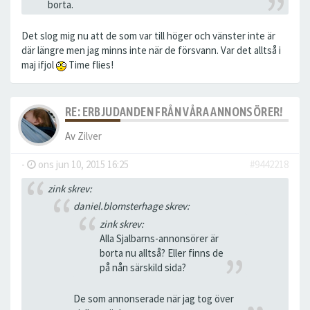
borta.
Det slog mig nu att de som var till höger och vänster inte är
där längre men jag minns inte när de försvann. Var det alltså i
maj ifjol
Time flies!
RE: ERBJUDANDEN FRÅN VÅRA ANNONSÖRER!
Av
Zilver
-
ons jun 10, 2015 16:25
#9442218
zink skrev:
daniel.blomsterhage skrev:
zink skrev:
Alla Sjalbarns-annonsörer är
borta nu alltså? Eller finns de
på nån särskild sida?
De som annonserade när jag tog över