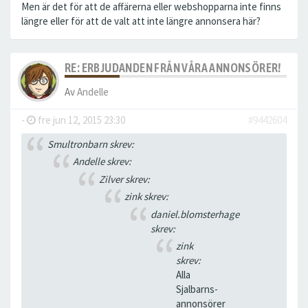
Men är det för att de affärerna eller webshopparna inte finns
längre eller för att de valt att inte längre annonsera här?
RE: ERBJUDANDEN FRÅN VÅRA ANNONSÖRER!
Av
Andelle
-
fre jun 12, 2015 23:30
#9442604
Smultronbarn skrev:
Andelle skrev:
Zilver skrev:
zink skrev:
daniel.blomsterhage
skrev:
zink
skrev:
Alla
Sjalbarns-
annonsörer