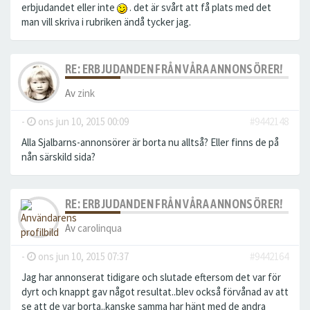
erbjudandet eller inte
. det är svårt att få plats med det
man vill skriva i rubriken ändå tycker jag.
RE: ERBJUDANDEN FRÅN VÅRA ANNONSÖRER!
Av
zink
-
ons jun 10, 2015 00:09
#9442148
Alla Sjalbarns-annonsörer är borta nu alltså? Eller finns de på
nån särskild sida?
RE: ERBJUDANDEN FRÅN VÅRA ANNONSÖRER!
Av
carolinqua
-
ons jun 10, 2015 07:37
#9442164
Jag har annonserat tidigare och slutade eftersom det var för
dyrt och knappt gav något resultat..blev också förvånad av att
se att de var borta..kanske samma har hänt med de andra