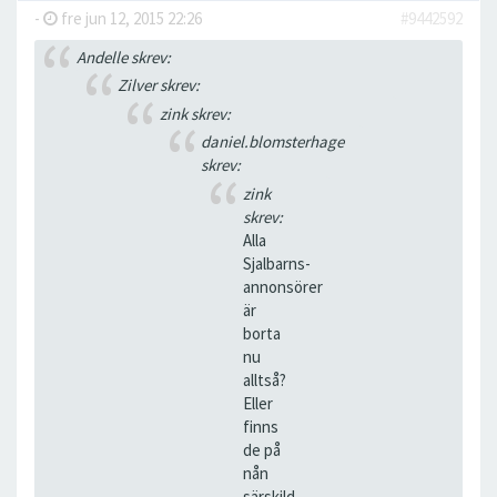
-
fre jun 12, 2015 22:26
#9442592
Andelle skrev:
Zilver skrev:
zink skrev:
daniel.blomsterhage
skrev:
zink
skrev:
Alla
Sjalbarns-
annonsörer
är
borta
nu
alltså?
Eller
finns
de på
nån
särskild