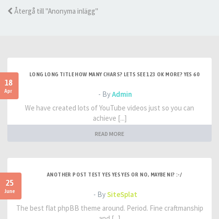
Återgå till "Anonyma inlägg"
LONG LONG TITLE HOW MANY CHARS? LETS SEE 123 OK MORE? YES 60
18
Apr
- By
Admin
We have created lots of YouTube videos just so you can
achieve [...]
READ MORE
ANOTHER POST TEST YES YES YES OR NO, MAYBE NI? :-/
25
June
- By
SiteSplat
The best flat phpBB theme around. Period. Fine craftmanship
and [...]