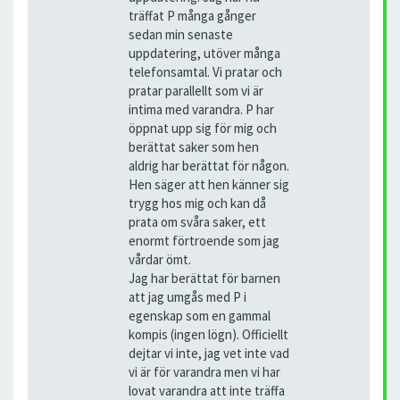
träffat P många gånger
sedan min senaste
uppdatering, utöver många
telefonsamtal. Vi pratar och
pratar parallellt som vi är
intima med varandra. P har
öppnat upp sig för mig och
berättat saker som hen
aldrig har berättat för någon.
Hen säger att hen känner sig
trygg hos mig och kan då
prata om svåra saker, ett
enormt förtroende som jag
vårdar ömt.
Jag har berättat för barnen
att jag umgås med P i
egenskap som en gammal
kompis (ingen lögn). Officiellt
dejtar vi inte, jag vet inte vad
vi är för varandra men vi har
lovat varandra att inte träffa