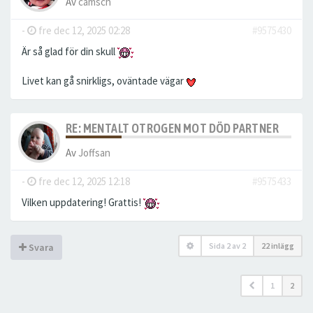
Av
camsch
-
fre dec 12, 2025 02:28
#9575430
Är så glad för din skull
Livet kan gå snirkligs, oväntade vägar
RE: MENTALT OTROGEN MOT DÖD PARTNER
Av
Joffsan
-
fre dec 12, 2025 12:18
#9575433
Vilken uppdatering! Grattis!
Sida
2
av
2
22 inlägg
Svara
1
2