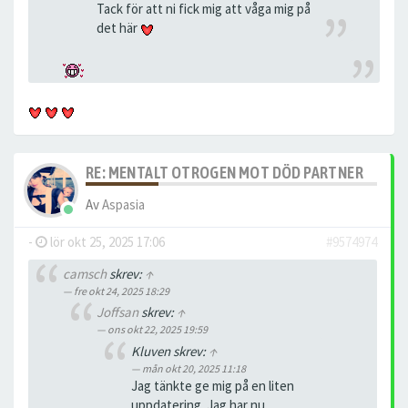
Tack för att ni fick mig att våga mig på
det här
RE: MENTALT OTROGEN MOT DÖD PARTNER
Av
Aspasia
-
lör okt 25, 2025 17:06
#9574974
camsch
skrev:
↑
fre okt 24, 2025 18:29
Joffsan
skrev:
↑
ons okt 22, 2025 19:59
Kluven skrev:
↑
mån okt 20, 2025 11:18
Jag tänkte ge mig på en liten
uppdatering. Jag har nu