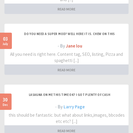
READ MORE
DO YOU NEED A SUPER MOD? WELL HERE IT IS. CHEW ON THIS
03
July
- By
Jane lou
All you need is right here. Content tag, SEO, listing, Pizza and
spaghetti [...]
READ MORE
LASAGNA ON ME THIS TIME OK? I GOT PLENTY OF CASH
30
Dec
- By
Larry Page
this should be fantastic. but what about links,images, bbcodes
etc etc? [...]
READ MORE