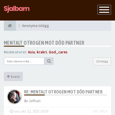
Slå
på
navigatio
Anonyma inlägg
MENTALT OTROGEN MOT DÖD PARTNER
Moderatorer:
Asia
,
krakri
,
God_cares
22 inlägg
Svara
RE: MENTALT OTROGEN MOT DÖD PARTNER
Av
Joffsan
-
ons okt 22, 2025 19:59
#9574954