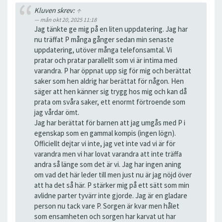
Kluven skrev:
↑
mån okt 20, 2025 11:18
Jag tänkte ge mig på en liten uppdatering. Jag har
nu träffat P många gånger sedan min senaste
uppdatering, utöver många telefonsamtal. Vi
pratar och pratar parallellt som vi är intima med
varandra. P har öppnat upp sig för mig och berättat
saker som hen aldrig har berättat för någon. Hen
säger att hen känner sig trygg hos mig och kan då
prata om svåra saker, ett enormt förtroende som
jag vårdar ömt.
Jag har berättat för barnen att jag umgås med P i
egenskap som en gammal kompis (ingen lögn).
Officiellt dejtar vi inte, jag vet inte vad vi är för
varandra men vi har lovat varandra att inte träffa
andra så länge som det är vi. Jag har ingen aning
om vad det här leder till men just nu är jag nöjd över
att ha det så här. P stärker mig på ett sätt som min
avlidne parter tyvärr inte gjorde. Jag är en gladare
person nu tack vare P. Sorgen är kvar men hålet
som ensamheten och sorgen har karvat ut har