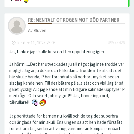
RE: MENTALT OTROGEN MOT DÖD PARTNER
Av
Kluven
-
tor dec 11, 2025 23:03
#9575426
Jag tänkte jag skulle köra en liten uppdatering igen.
Ja hörrni.....Det här utvecklades ju till något jag inte trodde var
möjligt. Jag är ju dökär och P likadant. Trodde inte alls att det
här skulle hända, P har förändrats så oerhört mycket sedan
sist jag kände hen. Till det bättre på alla sätt och vis! Jag är så
galet lycklig! Allt jag kände att min tidigare saknade uppfyller P
med råge. Och sexet, oh my god!!! Jag finner inga ord,
tåkrullare!!!
Jag berättade för barnen nu ikväll och de tog det superbra
och är glada för min skull. Ena ungen sa att hen hade förstått
för ett bra tag sedan att vi nog varit mer än kompisar enbart