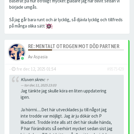
baserat på hur otroligt mycket gladare jag har blivit sedan vi
började umgås.
Så jag går bara runt och är lycklig, så djävla lycklig och tillfreds
på många olika sätt
RE: MENTALT OTROGEN MOT DÖD PARTNER
Av
Aspasia
-
fre dec 12, 2025 01:54
#9575429
Kluven skrev:
↑
tor dec 11, 2025 23:03
Jag tänkte jag skulle köra en liten uppdatering
igen.
Ja hörrni.....Det här utvecklades ju till något jag
inte trodde var möjligt. Jag är ju dökär och P
likadant. Trodde inte alls att det här skulle hända,
P har förändrats så oerhört mycket sedan sist jag