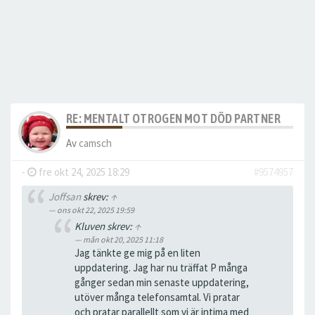
RE: MENTALT OTROGEN MOT DÖD PARTNER
Av
camsch
-
fre okt 24, 2025 18:29
#9574957
Joffsan
skrev:
↑
ons okt 22, 2025 19:59
Kluven skrev:
↑
mån okt 20, 2025 11:18
Jag tänkte ge mig på en liten
uppdatering. Jag har nu träffat P många
gånger sedan min senaste uppdatering,
utöver många telefonsamtal. Vi pratar
och pratar parallellt som vi är intima med