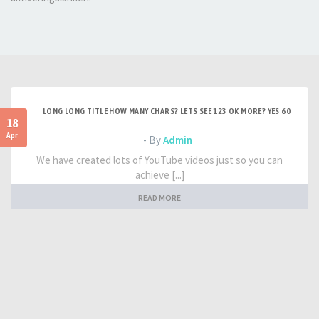
LONG LONG TITLE HOW MANY CHARS? LETS SEE 123 OK MORE? YES 60
18
Apr
- By
Admin
We have created lots of YouTube videos just so you can
achieve [...]
READ MORE