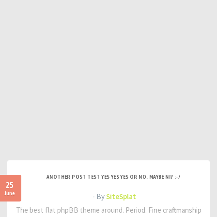
ANOTHER POST TEST YES YES YES OR NO, MAYBE NI? :-/
25
June
- By
SiteSplat
The best flat phpBB theme around. Period. Fine craftmanship