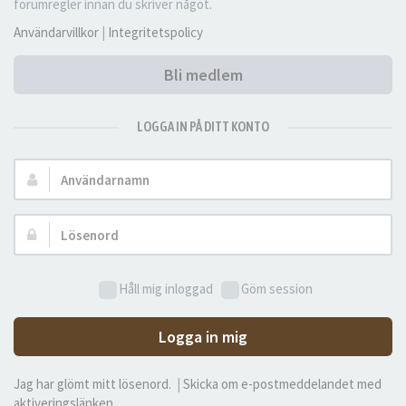
forumregler innan du skriver något.
Användarvillkor
|
Integritetspolicy
Bli medlem
LOGGA IN PÅ DITT KONTO
Användarnamn:
Lösenord:
Håll mig inloggad
Göm session
Logga in mig
Jag har glömt mitt lösenord.
|
Skicka om e-postmeddelandet med
aktiveringslänken.