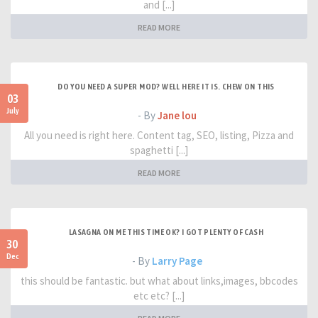
and [...]
READ MORE
DO YOU NEED A SUPER MOD? WELL HERE IT IS. CHEW ON THIS
03
July
- By
Jane lou
All you need is right here. Content tag, SEO, listing, Pizza and
spaghetti [...]
READ MORE
LASAGNA ON ME THIS TIME OK? I GOT PLENTY OF CASH
30
Dec
- By
Larry Page
this should be fantastic. but what about links,images, bbcodes
etc etc? [...]