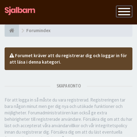
Slå
på
navigatio
Forumindex
Forumet kräver att du registrerar dig och loggar in för
att läsa i denna kategori.
SKAPA KONTO
För att logga in så måste du vara registrerad. Registreringen tar
bara någon minut men ger dig nya och utökade funktioner och
möjligheter. Forumadministratören kan också ge extra
behörigheter till registrerade användare. Försäkra dig om att du har
läst och accepterat våra användarvillkor och vår integritetspolicy
innan du registrerar dig. Försäkra dig om att du läst eventuella