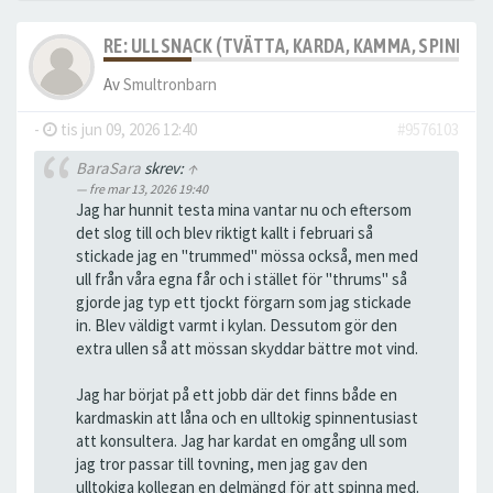
RE: ULLSNACK (TVÄTTA, KARDA, KAMMA, SPINNA, T
Av
Smultronbarn
-
tis jun 09, 2026 12:40
#9576103
BaraSara
skrev:
↑
fre mar 13, 2026 19:40
Jag har hunnit testa mina vantar nu och eftersom
det slog till och blev riktigt kallt i februari så
stickade jag en "trummed" mössa också, men med
ull från våra egna får och i stället för "thrums" så
gjorde jag typ ett tjockt förgarn som jag stickade
in. Blev väldigt varmt i kylan. Dessutom gör den
extra ullen så att mössan skyddar bättre mot vind.
Jag har börjat på ett jobb där det finns både en
kardmaskin att låna och en ulltokig spinnentusiast
att konsultera. Jag har kardat en omgång ull som
jag tror passar till tovning, men jag gav den
ulltokiga kollegan en delmängd för att spinna med.