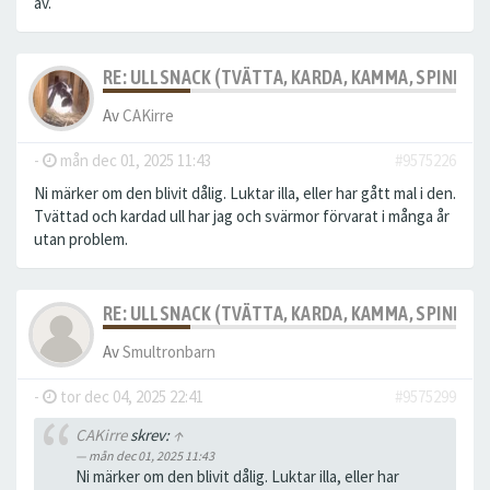
av.
RE: ULLSNACK (TVÄTTA, KARDA, KAMMA, SPINNA, T
Av
CAKirre
-
mån dec 01, 2025 11:43
#9575226
Ni märker om den blivit dålig. Luktar illa, eller har gått mal i den.
Tvättad och kardad ull har jag och svärmor förvarat i många år
utan problem.
RE: ULLSNACK (TVÄTTA, KARDA, KAMMA, SPINNA, T
Av
Smultronbarn
-
tor dec 04, 2025 22:41
#9575299
CAKirre
skrev:
↑
mån dec 01, 2025 11:43
Ni märker om den blivit dålig. Luktar illa, eller har