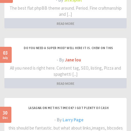
The best flat phpBB theme around. Period. Fine craftmanship
and [...]
READ MORE
DO YOU NEED A SUPER MOD? WELL HERE IT IS. CHEW ON THIS
03
July
- By
Jane lou
All you need is right here. Content tag, SEO, listing, Pizza and
spaghetti [...]
READ MORE
LASAGNA ON ME THIS TIME OK? I GOT PLENTY OF CASH
30
Dec
- By
Larry Page
this should be fantastic. but what about links,images, bbcodes