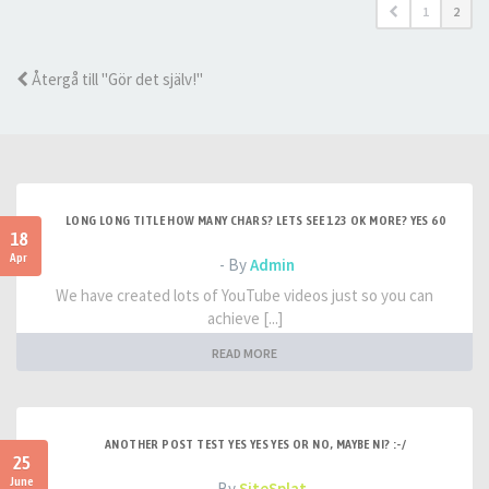
1
2
Återgå till "Gör det själv!"
LONG LONG TITLE HOW MANY CHARS? LETS SEE 123 OK MORE? YES 60
18
Apr
- By
Admin
We have created lots of YouTube videos just so you can
achieve [...]
READ MORE
ANOTHER POST TEST YES YES YES OR NO, MAYBE NI? :-/
25
June
- By
SiteSplat