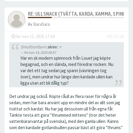
RE: ULLSNACK (TVÄTTA, KARDA, KAMMA, SPINNA, T
Av
BaraSara
-
lör nov 15, 2025 17:34
#9575138
Smultronbarn
skrev:
↑
fre nov 14, 2025 00:57
Har en sk modern spinnrock från Louet jag köpte
begagnad, och en slända, med föredrar rocken. Nu
var det ett tag sedan jag spann (vävningen tog
över), men undrar hur länge den kardade ullen kan
ligga utan att bli dålig typ?
Det undrar jag också. Köpte råull av flera raser för några år
sedan, men har bara använt upp en mindre del av allt som jag
tvättat och kardat. Nu har jag dessutom ull från egna får.
Tänkte testa att göra "thrummed mittens" (tror det heter
vattenbärarvantar på svenska), med den gamla ullen. Känns
som den kardade gotlandsullen passar bäst att göra "thrums"