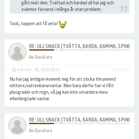
gått mal i den. Tvättad och kardad ull har jag och
svärmor förvarat i många år utan problem.
Tack, toppen att få veta!
RE: ULLSNACK (TVÄTTA, KARDA, KAMMA, SPINNA, T
Av
BaraSara
-
mån dec 08, 2025 09:50
#9575381
Nu har jag äntligen kommit mig för att sticka thrummed
mittens/vattenbärarvantar. Men bara därför har vi fått
plusgrader och regn, så jag kan inte utvärdera mina
efterlängtade vantar.
RE: ULLSNACK (TVÄTTA, KARDA, KAMMA, SPINNA, T
Av
BaraSara