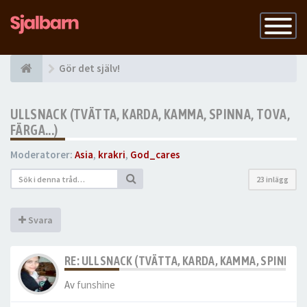
Slå
på
navigatio
Gör det själv!
ULLSNACK (TVÄTTA, KARDA, KAMMA, SPINNA, TOVA,
FÄRGA...)
Moderatorer:
Asia
,
krakri
,
God_cares
23 inlägg
Svara
RE: ULLSNACK (TVÄTTA, KARDA, KAMMA, SPINNA, T
Av
funshine