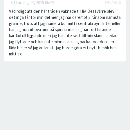
-
tor aug 14, 2025 06:42
#9574818
Vad roligt att den här tråden vaknade till liv. Dessvärre blev
det inga får för min del men jag har däremot 3 får som närmsta
granne, trots att jag numera bor mitt i centrala byn. Inte heller
har jag hunnit öva mer på spinnande. Jag har fortfarande
kardad ull liggande men jag har inte sett till min slända sedan
jag flyttade och kan inte minnas att jag packat ner den i en
låda heller så jag antar att jag borde göra ett nytt besök hos
mitt ex.