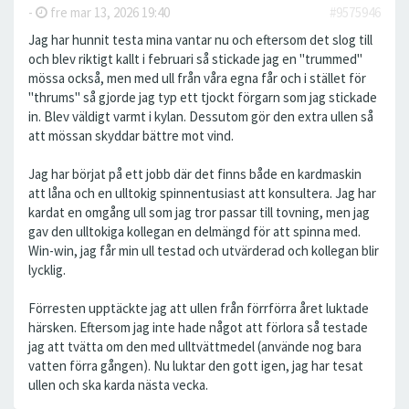
-
fre mar 13, 2026 19:40
#9575946
Jag har hunnit testa mina vantar nu och eftersom det slog till
och blev riktigt kallt i februari så stickade jag en "trummed"
mössa också, men med ull från våra egna får och i stället för
"thrums" så gjorde jag typ ett tjockt förgarn som jag stickade
in. Blev väldigt varmt i kylan. Dessutom gör den extra ullen så
att mössan skyddar bättre mot vind.
Jag har börjat på ett jobb där det finns både en kardmaskin
att låna och en ulltokig spinnentusiast att konsultera. Jag har
kardat en omgång ull som jag tror passar till tovning, men jag
gav den ulltokiga kollegan en delmängd för att spinna med.
Win-win, jag får min ull testad och utvärderad och kollegan blir
lycklig.
Förresten upptäckte jag att ullen från förrförra året luktade
härsken. Eftersom jag inte hade något att förlora så testade
jag att tvätta om den med ulltvättmedel (använde nog bara
vatten förra gången). Nu luktar den gott igen, jag har tesat
ullen och ska karda nästa vecka.