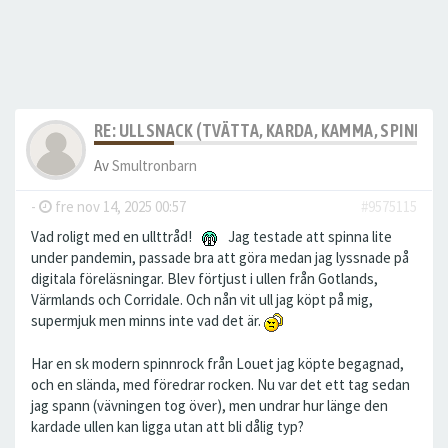
RE: ULLSNACK (TVÄTTA, KARDA, KAMMA, SPINNA, T
Av
Smultronbarn
-
fre nov 14, 2025 00:57
#9575115
Vad roligt med en ullttråd!
Jag testade att spinna lite
under pandemin, passade bra att göra medan jag lyssnade på
digitala föreläsningar. Blev förtjust i ullen från Gotlands,
Värmlands och Corridale. Och nån vit ull jag köpt på mig,
supermjuk men minns inte vad det är.
Har en sk modern spinnrock från Louet jag köpte begagnad,
och en slända, med föredrar rocken. Nu var det ett tag sedan
jag spann (vävningen tog över), men undrar hur länge den
kardade ullen kan ligga utan att bli dålig typ?