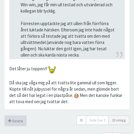
Win-win, jag får min ull testad och utvärderad och
kollegan blir lycklig.
Förresten upptäckte jag att ullen från förrförra
året luktade härsken. Eftersom jag inte hade något
att förlora så testade jag att tvätta om den med
ulltvättmedel (använde nog bara vatten förra
gången). Nu luktar den gott igen, jag har tesat
ullen och ska karda nästa vecka.
Det låter ju toppen!!
Då ska jag våga mig på att tvätta lite gammal ull som ligger.
Köpte till nåt julpyssel för några år sedan, men glömde bort
det så det har legat i en plastpåse.
Men det kanske funkar
att tova med om jag tvättar det.
Sida
2
av
2
23 inlägg
Svara