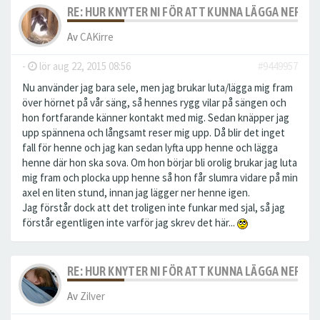
RE: HUR KNYTER NI FÖR ATT KUNNA LÄGGA NER S
Av
CAKirre
-
lör aug 22, 2015 08:56
#9449957
Nu använder jag bara sele, men jag brukar luta/lägga mig fram
över hörnet på vår säng, så hennes rygg vilar på sängen och
hon fortfarande känner kontakt med mig. Sedan knäpper jag
upp spännena och långsamt reser mig upp. Då blir det inget
fall för henne och jag kan sedan lyfta upp henne och lägga
henne där hon ska sova. Om hon börjar bli orolig brukar jag luta
mig fram och plocka upp henne så hon får slumra vidare på min
axel en liten stund, innan jag lägger ner henne igen.
Jag förstår dock att det troligen inte funkar med sjal, så jag
förstår egentligen inte varför jag skrev det här...
RE: HUR KNYTER NI FÖR ATT KUNNA LÄGGA NER S
Av
Zilver