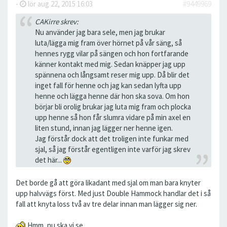
-
lör aug 22, 2015 16:03
#9449969
CAKirre skrev:
Nu använder jag bara sele, men jag brukar
luta/lägga mig fram över hörnet på vår säng, så
hennes rygg vilar på sängen och hon fortfarande
känner kontakt med mig. Sedan knäpper jag upp
spännena och långsamt reser mig upp. Då blir det
inget fall för henne och jag kan sedan lyfta upp
henne och lägga henne där hon ska sova. Om hon
börjar bli orolig brukar jag luta mig fram och plocka
upp henne så hon får slumra vidare på min axel en
liten stund, innan jag lägger ner henne igen.
Jag förstår dock att det troligen inte funkar med
sjal, så jag förstår egentligen inte varför jag skrev
det här...
Det borde gå att göra likadant med sjal om man bara knyter
upp halvvägs först. Med just Double Hammock handlar det i så
fall att knyta loss två av tre delar innan man lägger sig ner.
Hmm, nu ska vi se....