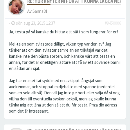
RE: HUR KNYTER NI FÖR ATT KUNNA LÄGGA NER S
Av
Sanna81
-
sön aug 23, 2015 12:37
#9450006
Ja, testa på så kanske du hittar ett sätt som fungerar för er!
Mei-taien som avlastade dåligt, vilken typ var den av? Jag
tänker att om den avlastar sämre än en trikåsjal var det
kanske inte den bästa sorten, och kanske värt att testa en
annan, för det är onekligen lättare att få av ett sovande barn i
en sådan än i sjal.
Jag har en mei-tai sydd med en avklippt långsjal som
axelremmar, och stoppat midjebälte med spänne (nederdel
som en sele alltså). Den vill jag inte ge bort eller sälja då vi nog
vill ha den till eventuella syskon också, men jag skulle kunna
tänka mig att låna ut den så att du får testa. Pm:a din adress
som det är intressant.