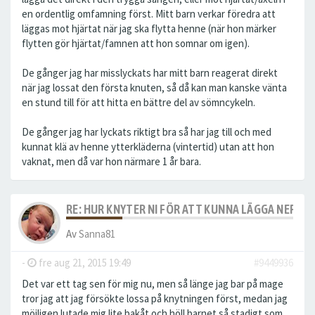
en ordentlig omfamning först. Mitt barn verkar föredra att
läggas mot hjärtat när jag ska flytta henne (när hon märker
flytten gör hjärtat/famnen att hon somnar om igen).
De gånger jag har misslyckats har mitt barn reagerat direkt
när jag lossat den första knuten, så då kan man kanske vänta
en stund till för att hitta en bättre del av sömncykeln.
De gånger jag har lyckats riktigt bra så har jag till och med
kunnat klä av henne ytterkläderna (vintertid) utan att hon
vaknat, men då var hon närmare 1 år bara.
RE: HUR KNYTER NI FÖR ATT KUNNA LÄGGA NER S
Av
Sanna81
-
fre aug 21, 2015 19:49
#9449936
Det var ett tag sen för mig nu, men så länge jag bar på mage
tror jag att jag försökte lossa på knytningen först, medan jag
möjligen lutade mig lite bakåt och höll barnet så stadigt som