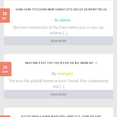
LONG LONG TITLE HOW MANY CHARS? LETS SEE 123 OK MORE? YES 60
18
Apr
- By
Admin
We have created lots of YouTube videos just so you can
achieve [...]
READ MORE
ANOTHER POST TEST YES YES YES OR NO, MAYBE NI? :-/
25
June
- By
SiteSplat
The best flat phpBB theme around. Period. Fine craftmanship
and [...]
READ MORE
DO YOU NEED A SUPER MOD? WELL HERE IT IS. CHEW ON THIS