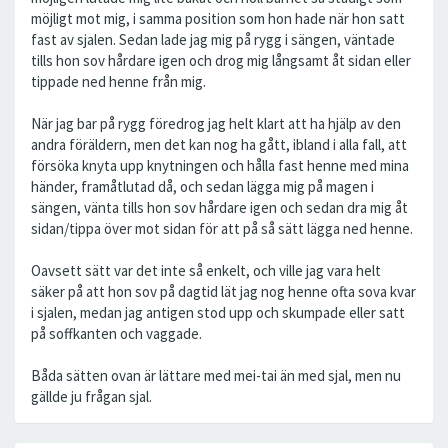
möjligt mot mig, i samma position som hon hade när hon satt
fast av sjalen. Sedan lade jag mig på rygg i sängen, väntade
tills hon sov hårdare igen och drog mig långsamt åt sidan eller
tippade ned henne från mig.
När jag bar på rygg föredrog jag helt klart att ha hjälp av den
andra föräldern, men det kan nog ha gått, ibland i alla fall, att
försöka knyta upp knytningen och hålla fast henne med mina
händer, framåtlutad då, och sedan lägga mig på magen i
sängen, vänta tills hon sov hårdare igen och sedan dra mig åt
sidan/tippa över mot sidan för att på så sätt lägga ned henne.
Oavsett sätt var det inte så enkelt, och ville jag vara helt
säker på att hon sov på dagtid lät jag nog henne ofta sova kvar
i sjalen, medan jag antigen stod upp och skumpade eller satt
på soffkanten och vaggade.
Båda sätten ovan är lättare med mei-tai än med sjal, men nu
gällde ju frågan sjal.