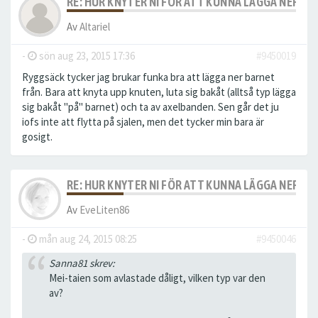
RE: HUR KNYTER NI FÖR ATT KUNNA LÄGGA NER S
Av
Altariel
-
sön aug 23, 2015 17:36
#9450019
Ryggsäck tycker jag brukar funka bra att lägga ner barnet
från. Bara att knyta upp knuten, luta sig bakåt (alltså typ lägga
sig bakåt "på" barnet) och ta av axelbanden. Sen går det ju
iofs inte att flytta på sjalen, men det tycker min bara är
gosigt.
RE: HUR KNYTER NI FÖR ATT KUNNA LÄGGA NER S
Av
EveLiten86
-
mån aug 24, 2015 08:25
#9450046
Sanna81 skrev:
Mei-taien som avlastade dåligt, vilken typ var den
av?