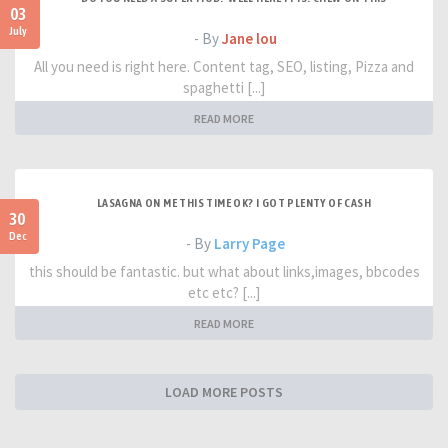
03
July
- By
Jane lou
All you need is right here. Content tag, SEO, listing, Pizza and
spaghetti [...]
READ MORE
LASAGNA ON ME THIS TIME OK? I GOT PLENTY OF CASH
30
Dec
- By
Larry Page
this should be fantastic. but what about links,images, bbcodes
etc etc? [...]
READ MORE
LOAD MORE POSTS