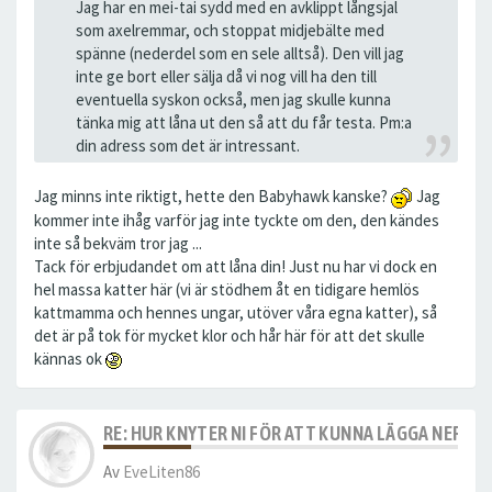
Jag har en mei-tai sydd med en avklippt långsjal
som axelremmar, och stoppat midjebälte med
spänne (nederdel som en sele alltså). Den vill jag
inte ge bort eller sälja då vi nog vill ha den till
eventuella syskon också, men jag skulle kunna
tänka mig att låna ut den så att du får testa. Pm:a
din adress som det är intressant.
Jag minns inte riktigt, hette den Babyhawk kanske?
Jag
kommer inte ihåg varför jag inte tyckte om den, den kändes
inte så bekväm tror jag ...
Tack för erbjudandet om att låna din! Just nu har vi dock en
hel massa katter här (vi är stödhem åt en tidigare hemlös
kattmamma och hennes ungar, utöver våra egna katter), så
det är på tok för mycket klor och hår här för att det skulle
kännas ok
RE: HUR KNYTER NI FÖR ATT KUNNA LÄGGA NER S
Av
EveLiten86