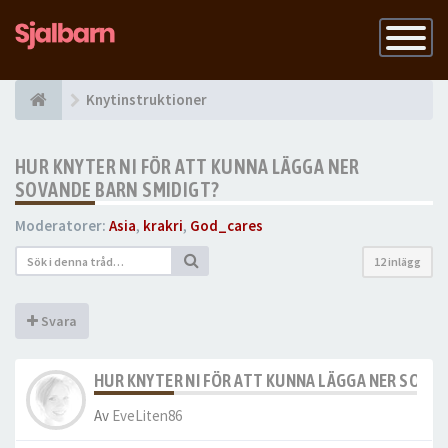
Slå
på
navigatio
Knytinstruktioner
HUR KNYTER NI FÖR ATT KUNNA LÄGGA NER
SOVANDE BARN SMIDIGT?
Moderatorer:
Asia
,
krakri
,
God_cares
12 inlägg
Svara
HUR KNYTER NI FÖR ATT KUNNA LÄGGA NER SOVA
Av
EveLiten86