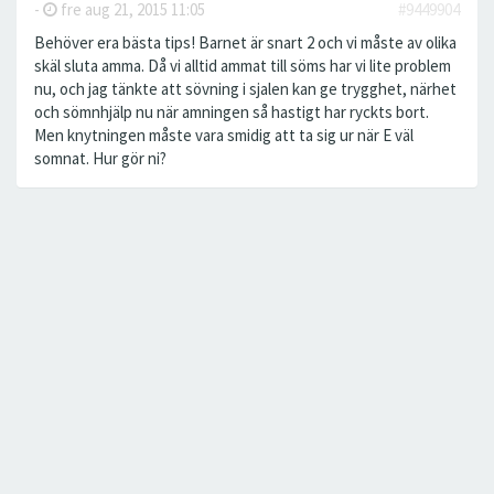
-
fre aug 21, 2015 11:05
#9449904
Behöver era bästa tips! Barnet är snart 2 och vi måste av olika
skäl sluta amma. Då vi alltid ammat till söms har vi lite problem
nu, och jag tänkte att sövning i sjalen kan ge trygghet, närhet
och sömnhjälp nu när amningen så hastigt har ryckts bort.
Men knytningen måste vara smidig att ta sig ur när E väl
somnat. Hur gör ni?