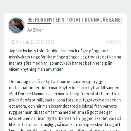
RE: HUR KNYTER NI FÖR ATT KUNNA LÄGGA NER S
Av
Zilver
-
fre aug 21, 2015 19:17
#9449931
Jag har lyckats från Double Hammock några gånger och
misslyckats ungefär lika många gånger. Jag tror att det kan ha
mer att göra med var i sömncykeln barnet befinner sig än
vilken knytning man använder.
Det är nog också viktigt att barnet känner sig tryggt
omfamnat under tiden man knyter loss och flyttar till sängen.
Med Double Hammock kan man luta sig fram så att barnet inte
glider åt något håll, sakta lossa först ett tygstycke och sedan
ett andra, och när man lossar det tredje (sista) från barnets
rygg ser man till att omfamna med en arm så gott det går
istället. Sen när man flyttar barnet från ryggen ska det vara så
lite "fritt fall" som möjligt, så man kan antingen skynda sig att
lägga det direkt i den trygga sängen, eller mot hjärtat/axeln i