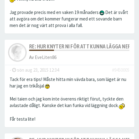
Jag provade precis med en vaken 19 månaders
Det är svårt
att avgöra om det kommer fungerar med ett sovande barn
men det är nog värt att prova i alla fall.
RE: HUR KNYTER NI FÖR ATT KUNNA LÄGGA NER S
Av
EveLiten86
-
sön aug 23, 2015 12:34
#9450005
Tack för era tips! Måste hitta min vävda bara, som läget är nu
har jag en trikåsjal
Mei taien och jag kom inte överens riktigt förut, tyckte den
avlastade dåligt. Kanske det kan funka vid läggning dock
Får testa lite!