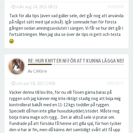
-
mån aug 24, 2015 08:32
#9450047
Tack för alla tips (även vad gäller sele, det går nog att använda
på något sätt med sjal också). Igår somnade han för första
gången sedan amningsavslutet i sängen. Vi får se hur det går i
fortsättningen. Men jag ska se över de tips ni gett och testa
RE: HUR KNYTER NI FÖR ATT KUNNA LÄGGA NER S
Av
CAKirre
-
sön jun 18, 2017 14:06
#9519371
Väcker denna till lov lite, för nu vill Tösen gärna bäras på
ryggen och jag känner mig inte riktigt stadig nog att böja mig
kontrollerat bakåt med en 11-12 kgs toddler på ryggen.
Speciellt då hon inte gillar huvudskyddet/stödet. Måste nog
börja träna mage och rygg... Det är alltså sele vi pratar om.
Fundrade på att försöka få henne att gilla sjal, för hon tycker
den vi har är fin, men då känns det samtidigt svårt att få upp