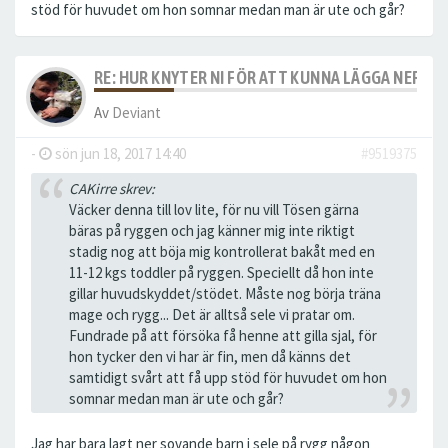
stöd för huvudet om hon somnar medan man är ute och går?
RE: HUR KNYTER NI FÖR ATT KUNNA LÄGGA NER S
Av
Deviant
-
sön jun 18, 2017 14:40
#9519375
CAKirre skrev:
Väcker denna till lov lite, för nu vill Tösen gärna
bäras på ryggen och jag känner mig inte riktigt
stadig nog att böja mig kontrollerat bakåt med en
11-12 kgs toddler på ryggen. Speciellt då hon inte
gillar huvudskyddet/stödet. Måste nog börja träna
mage och rygg... Det är alltså sele vi pratar om.
Fundrade på att försöka få henne att gilla sjal, för
hon tycker den vi har är fin, men då känns det
samtidigt svårt att få upp stöd för huvudet om hon
somnar medan man är ute och går?
Jag har bara lagt ner sovande barn i sele på rygg någon