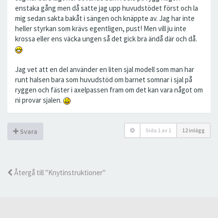
enstaka gång men då satte jag upp huvudstödet först och la
mig sedan sakta bakåt i sängen och knäppte av. Jag har inte
heller styrkan som krävs egentligen, pust! Men vill ju inte
krossa eller ens väcka ungen så det gick bra ändå där och då.
Jag vet att en del använder en liten sjal modell som man har
runt halsen bara som huvudstöd om barnet somnar i sjal på
ryggen och fäster i axelpassen fram om det kan vara något om
ni provar sjalen.
Sida
1
av
1
12 inlägg
Svara
Återgå till "Knytinstruktioner"