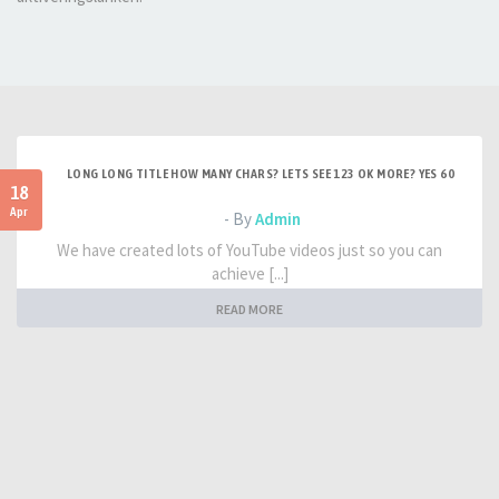
LONG LONG TITLE HOW MANY CHARS? LETS SEE 123 OK MORE? YES 60
18
Apr
- By
Admin
We have created lots of YouTube videos just so you can
achieve [...]
READ MORE