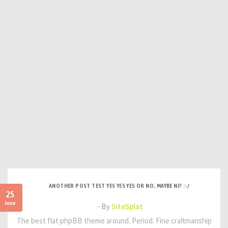
ANOTHER POST TEST YES YES YES OR NO, MAYBE NI? :-/
25
June
- By
SiteSplat
The best flat phpBB theme around. Period. Fine craftmanship