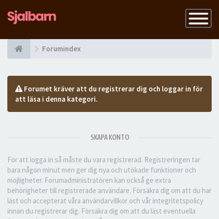
Slå
på
navigatio
Forumindex
Forumet kräver att du registrerar dig och loggar in för
att läsa i denna kategori.
SKAPA KONTO
För att logga in så måste du vara registrerad. Registreringen tar
bara någon minut men ger dig nya och utökade funktioner och
möjligheter. Forumadministratören kan också ge extra
behörigheter till registrerade användare. Försäkra dig om att du har
läst och accepterat våra användarvillkor och vår integritetspolicy
innan du registrerar dig. Försäkra dig om att du läst eventuella