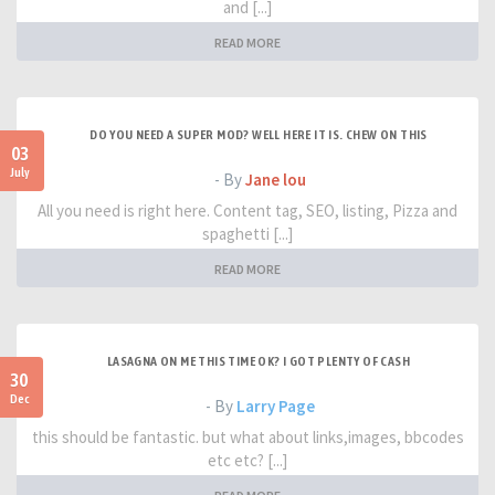
and [...]
READ MORE
DO YOU NEED A SUPER MOD? WELL HERE IT IS. CHEW ON THIS
03
July
- By
Jane lou
All you need is right here. Content tag, SEO, listing, Pizza and
spaghetti [...]
READ MORE
LASAGNA ON ME THIS TIME OK? I GOT PLENTY OF CASH
30
Dec
- By
Larry Page
this should be fantastic. but what about links,images, bbcodes
etc etc? [...]