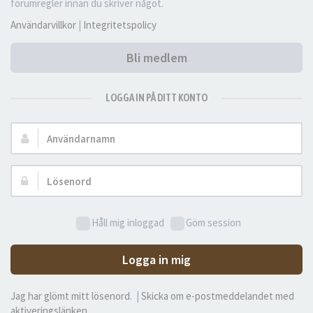
forumregler innan du skriver något.
Användarvillkor
|
Integritetspolicy
Bli medlem
LOGGA IN PÅ DITT KONTO
Användarnamn:
Lösenord:
Håll mig inloggad
Göm session
Logga in mig
Jag har glömt mitt lösenord.
|
Skicka om e-postmeddelandet med
aktiveringslänken.