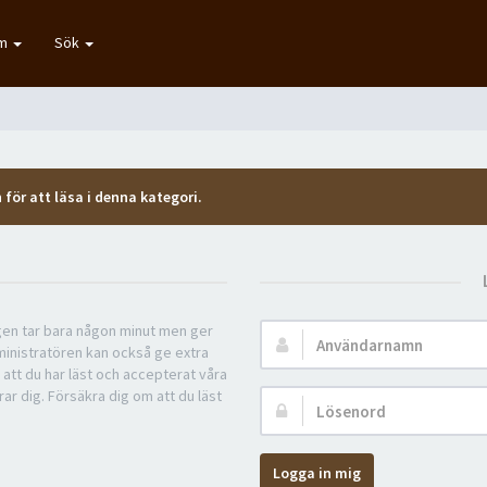
um
Sök
 för att läsa i denna kategori.
ngen tar bara någon minut men ger
Användarnamn:
ministratören kan också ge extra
 att du har läst och accepterat våra
rar dig. Försäkra dig om att du läst
Lösenord:
Logga in mig