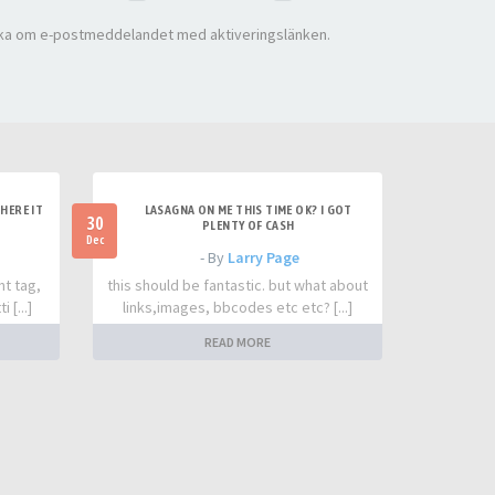
ka om e-postmeddelandet med aktiveringslänken.
HERE IT
LASAGNA ON ME THIS TIME OK? I GOT
30
PLENTY OF CASH
Dec
- By
Larry Page
nt tag,
this should be fantastic. but what about
 [...]
links,images, bbcodes etc etc? [...]
READ MORE