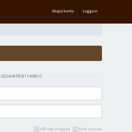
×
Skapa konto
Logga in
LOGGA IN PÅ DITT KONTO
Håll mig inloggad
Göm session