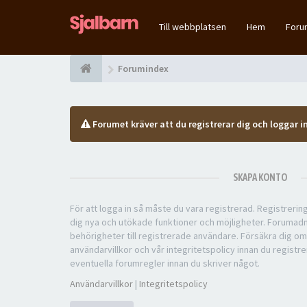
Till webbplatsen
Hem
For
Forumindex
Forumet kräver att du registrerar dig och loggar in
SKAPA KONTO
För att logga in så måste du vara registrerad. Registreri
dig nya och utökade funktioner och möjligheter. Forumad
behörigheter till registrerade användare. Försäkra dig om
användarvillkor och vår integritetspolicy innan du registre
eventuella forumregler innan du skriver något.
Användarvillkor
|
Integritetspolicy