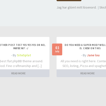
Jag har glömt mitt lösenord.
|
Skic
OTHER POST TEST YES YES YES OR NO,
DO YOU NEED A SUPER MOD? WELL 
03
MAYBE NI? :-/
IS. CHEW ON THIS
July
- By
SiteSplat
- By
Jane lou
best flat phpBB theme around.
All you need is right here. Conte
iod. Fine craftmanship and [...]
SEO, listing, Pizza and spaghetti
READ MORE
READ MORE