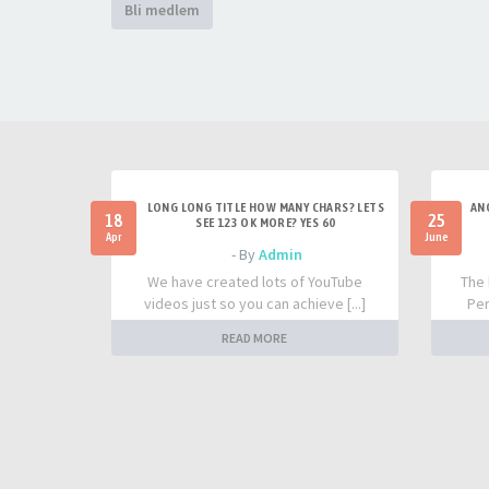
Bli medlem
LONG LONG TITLE HOW MANY CHARS? LETS
AN
18
25
SEE 123 OK MORE? YES 60
Apr
June
- By
Admin
We have created lots of YouTube
The 
videos just so you can achieve [...]
Per
READ MORE