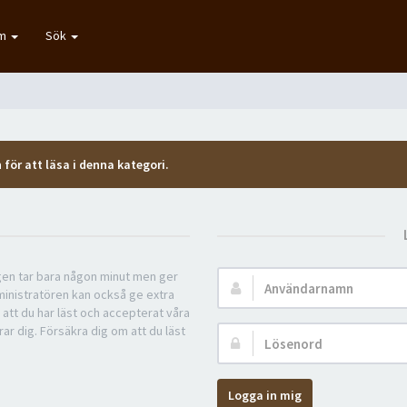
um
Sök
 för att läsa i denna kategori.
ngen tar bara någon minut men ger
Användarnamn:
ministratören kan också ge extra
 att du har läst och accepterat våra
rar dig. Försäkra dig om att du läst
Lösenord:
Logga in mig