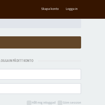
×
Skapa konto
Logga in
LOGGA IN PÅ DITT KONTO
Håll mig inloggad
Göm session