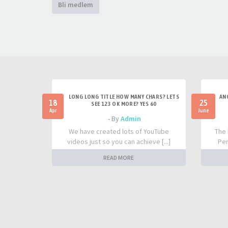
Bli medlem
LONG LONG TITLE HOW MANY CHARS? LETS
AN
18
25
SEE 123 OK MORE? YES 60
Apr
June
- By
Admin
We have created lots of YouTube
The 
videos just so you can achieve [...]
Per
READ MORE