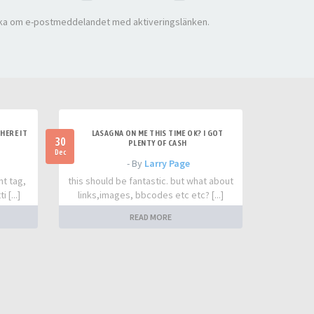
ka om e-postmeddelandet med aktiveringslänken.
HERE IT
LASAGNA ON ME THIS TIME OK? I GOT
30
PLENTY OF CASH
Dec
- By
Larry Page
nt tag,
this should be fantastic. but what about
 [...]
links,images, bbcodes etc etc? [...]
READ MORE