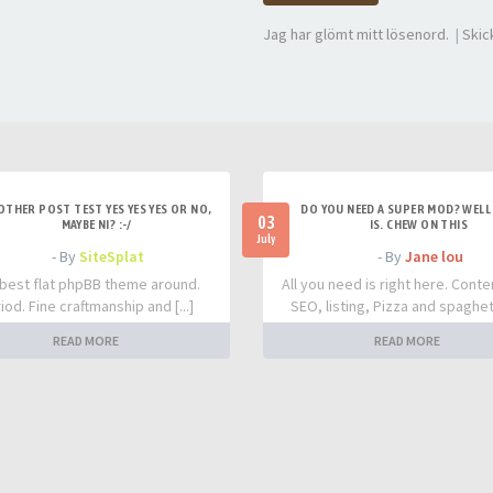
Jag har glömt mitt lösenord.
|
Skic
OTHER POST TEST YES YES YES OR NO,
DO YOU NEED A SUPER MOD? WELL 
03
MAYBE NI? :-/
IS. CHEW ON THIS
July
- By
SiteSplat
- By
Jane lou
best flat phpBB theme around.
All you need is right here. Conte
iod. Fine craftmanship and [...]
SEO, listing, Pizza and spaghetti
READ MORE
READ MORE