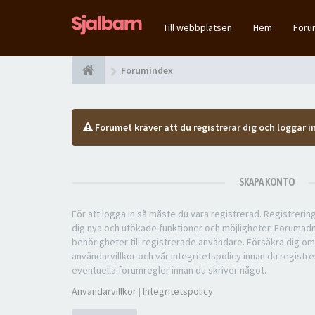
Till webbplatsen
Hem
For
Forumindex
Forumet kräver att du registrerar dig och loggar in
SKAPA KONTO
För att logga in så måste du vara registrerad. Registreri
dig nya och utökade funktioner och möjligheter. Forumad
behörigheter till registrerade användare. Försäkra dig om
användarvillkor och vår integritetspolicy innan du registre
eventuella forumregler innan du skriver något.
Användarvillkor
|
Integritetspolicy