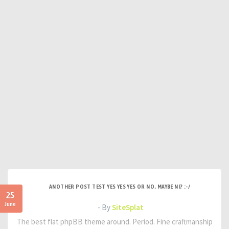
ANOTHER POST TEST YES YES YES OR NO, MAYBE NI? :-/
25
June
- By
SiteSplat
The best flat phpBB theme around. Period. Fine craftmanship