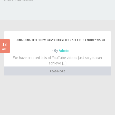
LONG LONG TITLE HOW MANY CHARS? LETS SEE 123 OK MORE? YES 60
18
Apr
- By
Admin
We have created lots of YouTube videos just so you can
achieve [...]
READ MORE