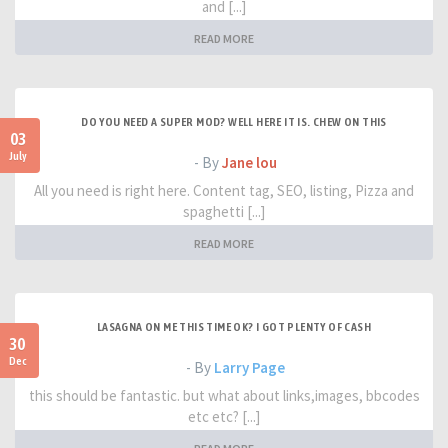
and [...]
READ MORE
DO YOU NEED A SUPER MOD? WELL HERE IT IS. CHEW ON THIS
03
July
- By
Jane lou
All you need is right here. Content tag, SEO, listing, Pizza and
spaghetti [...]
READ MORE
LASAGNA ON ME THIS TIME OK? I GOT PLENTY OF CASH
30
Dec
- By
Larry Page
this should be fantastic. but what about links,images, bbcodes
etc etc? [...]