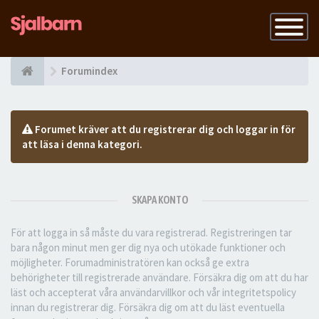
Slå
på
navigatio
Forumindex
Forumet kräver att du registrerar dig och loggar in för
att läsa i denna kategori.
SKAPA KONTO
För att logga in så måste du vara registrerad. Registreringen tar
bara någon minut men ger dig nya och utökade funktioner och
möjligheter. Forumadministratören kan också ge extra
behörigheter till registrerade användare. Försäkra dig om att du har
läst och accepterat våra användarvillkor och vår integritetspolicy
innan du registrerar dig. Försäkra dig om att du läst eventuella