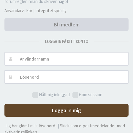
forumregler innan du skriver något.
Användarvillkor
|
Integritetspolicy
Bli medlem
LOGGA IN PÅ DITT KONTO
Användarnamn:
Lösenord:
Håll mig inloggad
Göm session
Logga in mig
Jag har glömt mitt lösenord.
|
Skicka om e-postmeddelandet med
aktiveringslänken.