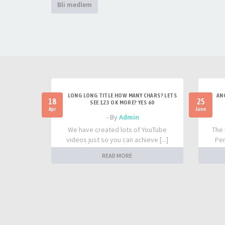
Bli medlem
LONG LONG TITLE HOW MANY CHARS? LETS
AN
18
25
SEE 123 OK MORE? YES 60
Apr
June
- By
Admin
We have created lots of YouTube
The 
videos just so you can achieve [...]
Per
READ MORE