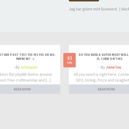
Jag har glömt mitt lösenord.
|
Skic
OTHER POST TEST YES YES YES OR NO,
DO YOU NEED A SUPER MOD? WELL 
03
MAYBE NI? :-/
IS. CHEW ON THIS
July
- By
SiteSplat
- By
Jane lou
best flat phpBB theme around.
All you need is right here. Conte
iod. Fine craftmanship and [...]
SEO, listing, Pizza and spaghetti
READ MORE
READ MORE