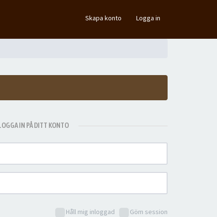
×
Skapa konto
Logga in
LOGGA IN PÅ DITT KONTO
Håll mig inloggad
Göm session