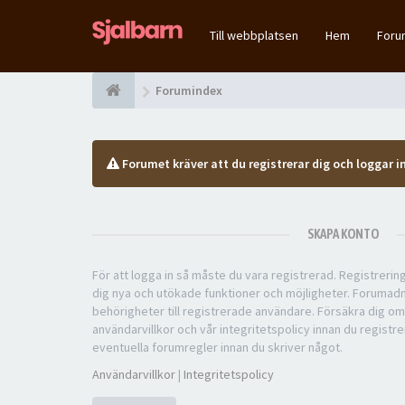
Till webbplatsen
Hem
For
Forumindex
Forumet kräver att du registrerar dig och loggar in
SKAPA KONTO
För att logga in så måste du vara registrerad. Registreri
dig nya och utökade funktioner och möjligheter. Forumad
behörigheter till registrerade användare. Försäkra dig om
användarvillkor och vår integritetspolicy innan du registre
eventuella forumregler innan du skriver något.
Användarvillkor
|
Integritetspolicy