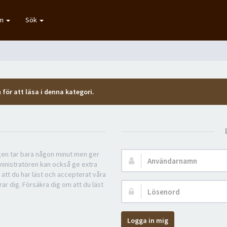
um
Sök
 för att läsa i denna kategori.
ngen tar bara någon minut men ger
Användarnamn:
ministratören kan också ge extra
 att du har läst och accepterat våra
rar dig. Försäkra dig om att du läst
Lösenord:
Logga in mig