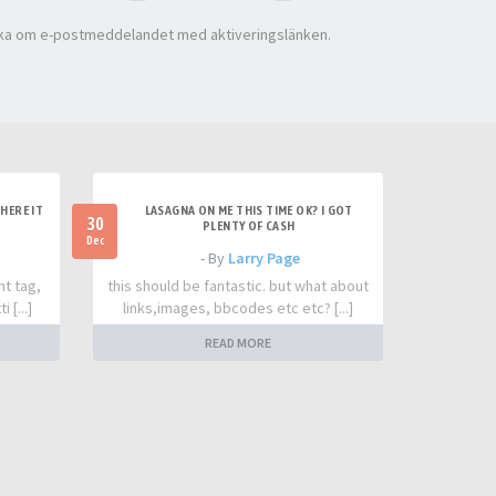
ka om e-postmeddelandet med aktiveringslänken.
HERE IT
LASAGNA ON ME THIS TIME OK? I GOT
30
PLENTY OF CASH
Dec
- By
Larry Page
nt tag,
this should be fantastic. but what about
 [...]
links,images, bbcodes etc etc? [...]
READ MORE