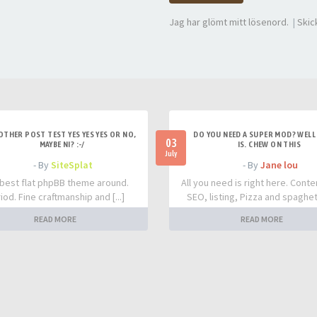
Jag har glömt mitt lösenord.
|
Skic
OTHER POST TEST YES YES YES OR NO,
DO YOU NEED A SUPER MOD? WELL 
03
MAYBE NI? :-/
IS. CHEW ON THIS
July
- By
SiteSplat
- By
Jane lou
best flat phpBB theme around.
All you need is right here. Conte
iod. Fine craftmanship and [...]
SEO, listing, Pizza and spaghetti
READ MORE
READ MORE