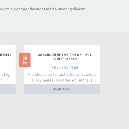
ka om e-postmeddelandet med aktiveringslänken.
HERE IT
LASAGNA ON ME THIS TIME OK? I GOT
30
PLENTY OF CASH
Dec
- By
Larry Page
nt tag,
this should be fantastic. but what about
 [...]
links,images, bbcodes etc etc? [...]
READ MORE