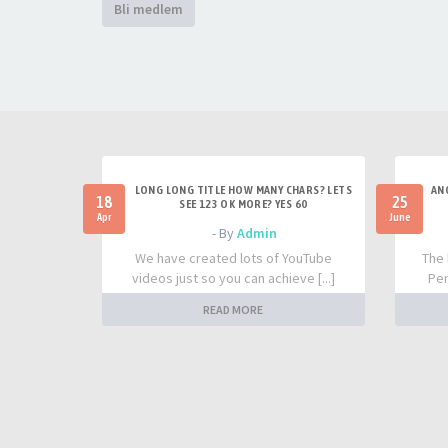
Bli medlem
LONG LONG TITLE HOW MANY CHARS? LETS
AN
18
25
SEE 123 OK MORE? YES 60
Apr
June
- By
Admin
We have created lots of YouTube
The 
videos just so you can achieve [...]
Per
READ MORE