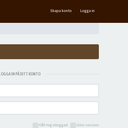
×
Skapa konto
Logga in
LOGGA IN PÅ DITT KONTO
Håll mig inloggad
Göm session