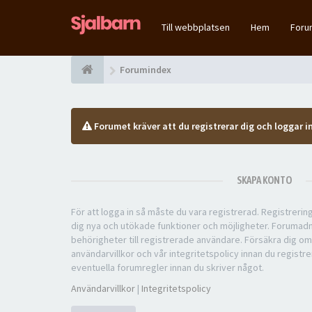
Till webbplatsen
Hem
For
Forumindex
Forumet kräver att du registrerar dig och loggar in
SKAPA KONTO
För att logga in så måste du vara registrerad. Registreri
dig nya och utökade funktioner och möjligheter. Forumad
behörigheter till registrerade användare. Försäkra dig om
användarvillkor och vår integritetspolicy innan du registre
eventuella forumregler innan du skriver något.
Användarvillkor
|
Integritetspolicy