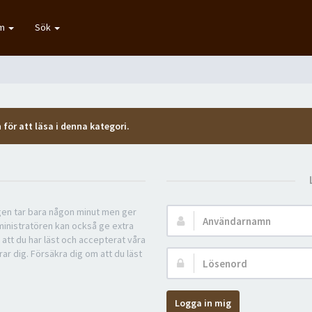
um
Sök
 för att läsa i denna kategori.
ngen tar bara någon minut men ger
Användarnamn:
ministratören kan också ge extra
 att du har läst och accepterat våra
rar dig. Försäkra dig om att du läst
Lösenord:
Logga in mig