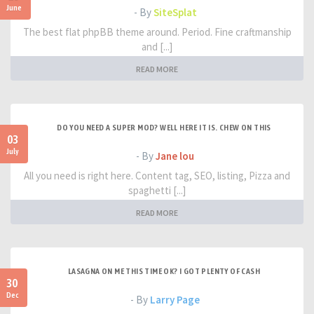
June
- By
SiteSplat
The best flat phpBB theme around. Period. Fine craftmanship
and [...]
READ MORE
DO YOU NEED A SUPER MOD? WELL HERE IT IS. CHEW ON THIS
03
July
- By
Jane lou
All you need is right here. Content tag, SEO, listing, Pizza and
spaghetti [...]
READ MORE
LASAGNA ON ME THIS TIME OK? I GOT PLENTY OF CASH
30
Dec
- By
Larry Page