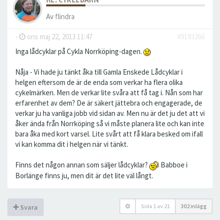
Av
flindra
-
ons maj 22, 2013 11:47
#9193266
Inga lådcyklar på Cykla Norrköping-dagen.
Nåja - Vi hade ju tänkt åka till Gamla Enskede Lådcyklar i
helgen eftersom de är de enda som verkar ha flera olika
cykelmärken. Men de verkar lite svåra att få tag i. Nån som har
erfarenhet av dem? De är säkert jättebra och engagerade, de
verkar ju ha vanliga jobb vid sidan av. Men nu är det ju det att vi
åker ända från Norrköping så vi måste planera lite och kan inte
bara åka med kort varsel. Lite svårt att få klara besked om ifall
vi kan komma dit i helgen när vi tänkt.
Finns det någon annan som säljer lådcyklar?
Babboe i
Borlänge finns ju, men dit är det lite väl långt.
Sida
1
av
21
302 inlägg
Svara