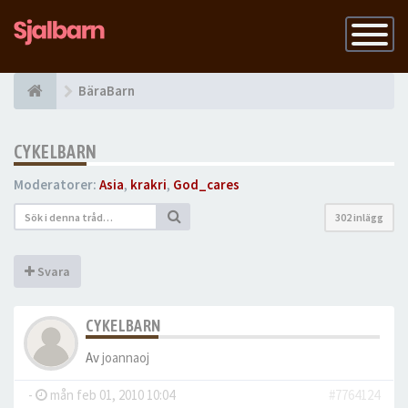
Slå
på
navigatio
BäraBarn
CYKELBARN
Moderatorer:
Asia
,
krakri
,
God_cares
302 inlägg
Svara
CYKELBARN
Av
joannaoj
-
mån feb 01, 2010 10:04
#7764124