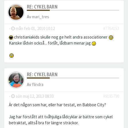
RE: CYKELBARN
Av
mari_tres
-
mån feb 01, 2010 10:12
#7764153
christianiakids skulle nog ge helt andra associationer
Kanske lådvin också... förlåt, lådbarn menar jag
RE: CYKELBARN
Av
flindra
-
sön maj 12, 2013 08:33
#9185798
Är det någon som har, eller har testat, en Babboe City?
Jag har förstått att tvåhjuliga lådcyklar är bättre som cykel
betraktat, alltså bra för längre sträckor.