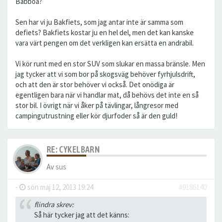
Babboa?
Sen har vi ju Bakfiets, som jag antar inte är samma som
defiets? Bakfiets kostar ju en hel del, men det kan kanske
vara värt pengen om det verkligen kan ersätta en andrabil.
Vi kör runt med en stor SUV som slukar en massa bränsle. Men
jag tycker att vi som bor på skogsväg behöver fyrhjulsdrift,
och att den är stor behöver vi också. Det onödiga är
egentligen bara när vi handlar mat, då behövs det inte en så
stor bil. I övrigt när vi åker på tävlingar, långresor med
campingutrustning eller kör djurfoder så är den guld!
RE: CYKELBARN
Av
sus
-
sön maj 12, 2013 19:24
#9186140
flindra skrev:
Så här tycker jag att det känns: