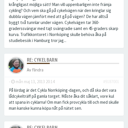
krångligast möjliga sätt! Man vill uppenbarligen inte främja
cykling? Och vem ska gå på cykelvägen när den kringlar sig
dubbla vägen jämfört med att gå på vägen? De har alltså
byggt två tunnlar under vägen. Cykelvägen tar 360-
graderssvängar med tajt svängradie samt en 45-graders skarp
kurva. Trafikkontoret i Norrköping skulle behöva åka på
studiebesök i Hamburg tror jag...
RE: CYKELBARN
Av
flindra
-
mån maj 13, 2013 20:14
#9187001
På lördag är det Cykla Norrköping-dagen, och då ska det vara
lådcykelträff på gamla torget. Måste åka dit såklart, vore kul
att spana in cyklarna! Om man fick provcykla till och med skulle
man kanske kunna köpa nåt på nätet sen.
RE: CYKELBARN