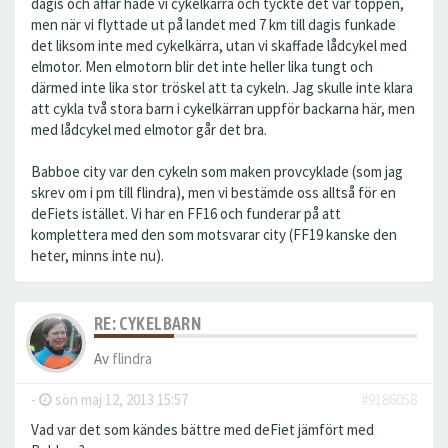
dagis och affär hade vi cykelkärra och tyckte det var toppen,
men när vi flyttade ut på landet med 7 km till dagis funkade
det liksom inte med cykelkärra, utan vi skaffade lådcykel med
elmotor. Men elmotorn blir det inte heller lika tungt och
därmed inte lika stor tröskel att ta cykeln. Jag skulle inte klara
att cykla två stora barn i cykelkärran uppför backarna här, men
med lådcykel med elmotor går det bra.
Babboe city var den cykeln som maken provcyklade (som jag
skrev om i pm till flindra), men vi bestämde oss alltså för en
deFiets istället. Vi har en FF16 och funderar på att
komplettera med den som motsvarar city (FF19 kanske den
heter, minns inte nu).
RE: CYKELBARN
Av
flindra
-
sön maj 12, 2013 15:57
#9186058
Vad var det som kändes bättre med deFiet jämfört med