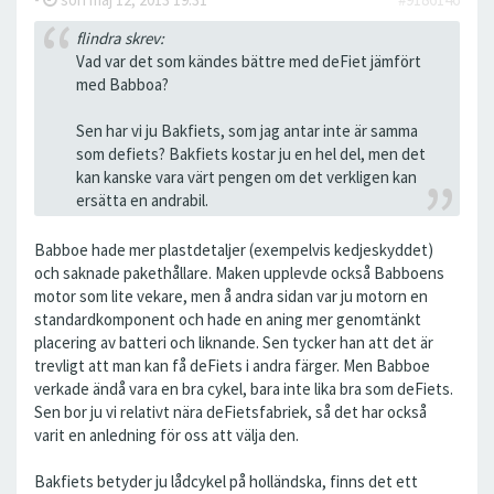
flindra skrev:
Vad var det som kändes bättre med deFiet jämfört
med Babboa?
Sen har vi ju Bakfiets, som jag antar inte är samma
som defiets? Bakfiets kostar ju en hel del, men det
kan kanske vara värt pengen om det verkligen kan
ersätta en andrabil.
Babboe hade mer plastdetaljer (exempelvis kedjeskyddet)
och saknade pakethållare. Maken upplevde också Babboens
motor som lite vekare, men å andra sidan var ju motorn en
standardkomponent och hade en aning mer genomtänkt
placering av batteri och liknande. Sen tycker han att det är
trevligt att man kan få deFiets i andra färger. Men Babboe
verkade ändå vara en bra cykel, bara inte lika bra som deFiets.
Sen bor ju vi relativt nära deFietsfabriek, så det har också
varit en anledning för oss att välja den.
Bakfiets betyder ju lådcykel på holländska, finns det ett