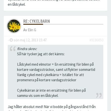
en lådcykel.
RE: CYKELBARN
Av
Elin G
-
sön maj 12, 2013 15:47
#9186050
flindra skrev:
Så här tycker jag att det känns:
Lådcykel med elmotor = En ersättning för bilen på
kortare vardagssträckor, samt utflykter sommartid
Vanlig cykel med cykelkärra = Istället för att
promenera på kortare vardagssträckor
Cykelkärran är inte en ersättning för bilen på
samma vis som en lådcykel.
Jag håller absolut med! När vi bodde på gångavstånd från