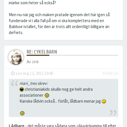
märke som heter så också?
Men nu när jag och maken pratade igenom det här igen så
funderade vi i alla fall på om vi ska komplettera med en
Babboe istället, för den är trots allt ordentligt billigare än
deFiets.
RE: CYKELBARN
Av
zink
-
sön maj 12, 2013 19:45
#9186156
mari_tres skrev:
christianiakids skulle nog ge helt andra
associationer
Kanske lådvin också... förlåt, lådbarn menar jag
Lådbarn
- det måste vara sådana som
råkade
komma till efter