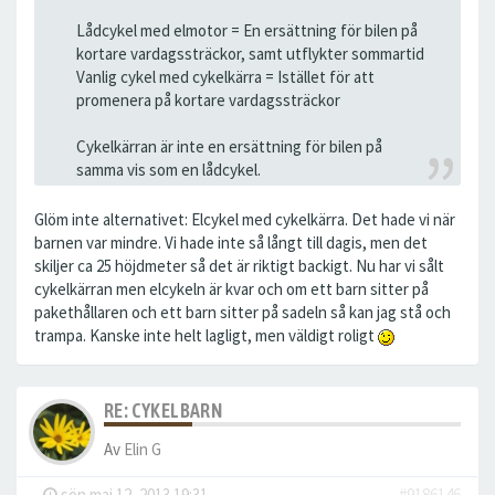
Lådcykel med elmotor = En ersättning för bilen på
kortare vardagssträckor, samt utflykter sommartid
Vanlig cykel med cykelkärra = Istället för att
promenera på kortare vardagssträckor
Cykelkärran är inte en ersättning för bilen på
samma vis som en lådcykel.
Glöm inte alternativet: Elcykel med cykelkärra. Det hade vi när
barnen var mindre. Vi hade inte så långt till dagis, men det
skiljer ca 25 höjdmeter så det är riktigt backigt. Nu har vi sålt
cykelkärran men elcykeln är kvar och om ett barn sitter på
pakethållaren och ett barn sitter på sadeln så kan jag stå och
trampa. Kanske inte helt lagligt, men väldigt roligt
RE: CYKELBARN
Av
Elin G
-
sön maj 12, 2013 19:31
#9186146