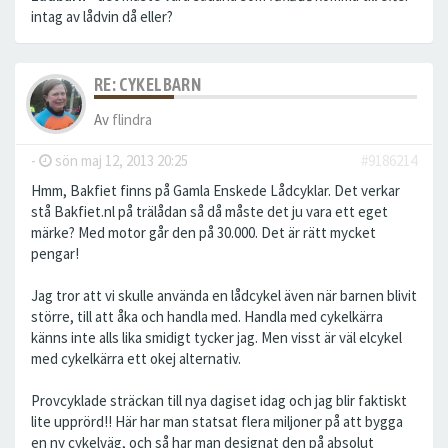
intag av lådvin då eller?
RE: CYKELBARN
Av
flindra
-
sön maj 12, 2013 20:25
#9186214
Hmm, Bakfiet finns på Gamla Enskede Lådcyklar. Det verkar
stå Bakfiet.nl på trälådan så då måste det ju vara ett eget
märke? Med motor går den på 30.000. Det är rätt mycket
pengar!
Jag tror att vi skulle använda en lådcykel även när barnen blivit
större, till att åka och handla med. Handla med cykelkärra
känns inte alls lika smidigt tycker jag. Men visst är väl elcykel
med cykelkärra ett okej alternativ.
Provcyklade sträckan till nya dagiset idag och jag blir faktiskt
lite upprörd!! Här har man statsat flera miljoner på att bygga
en ny cykelväg, och så har man designat den på absolut