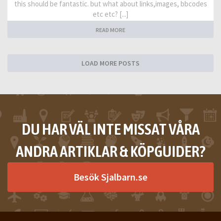
this should be fantastic. but what about links,images, bbcodes
etc etc? [...]
READ MORE
LOAD MORE POSTS
DU HAR VÄL INTE MISSAT VÅRA
ANDRA ARTIKLAR & KÖPGUIDER?
Besök Sjalbarn.se