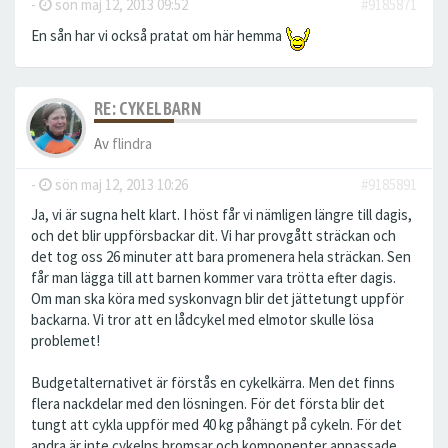
-
sön maj 12, 2013 09:52
#9185871
En sån har vi också pratat om här hemma
RE: CYKELBARN
Av
flindra
-
sön maj 12, 2013 10:26
#9185891
Ja, vi är sugna helt klart. I höst får vi nämligen längre till dagis,
och det blir uppförsbackar dit. Vi har provgått sträckan och
det tog oss 26 minuter att bara promenera hela sträckan. Sen
får man lägga till att barnen kommer vara trötta efter dagis.
Om man ska köra med syskonvagn blir det jättetungt uppför
backarna. Vi tror att en lådcykel med elmotor skulle lösa
problemet!
Budgetalternativet är förstås en cykelkärra. Men det finns
flera nackdelar med den lösningen. För det första blir det
tungt att cykla uppför med 40 kg påhängt på cykeln. För det
andra är inte cykelns bromsar och komponenter anpassade