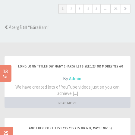
1
2
3
4
5
…
21
Återgå till "BäraBarn"
LONG LONG TITLE HOW MANY CHARS? LETS SEE 123 OK MORE? YES 60
18
Apr
- By
Admin
We have created lots of YouTube videos just so you can
achieve [...]
READ MORE
ANOTHER POST TEST YES YES YES OR NO, MAYBE NI? :-/
25