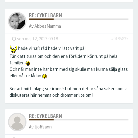
RE: CYKELBARN
Av
AbbesMamma
-
sön maj 12, 2013 09:18
#9185835
hade vi haft råd hade vi lätt varit på!
Tänk att turas om och den ena föräldern kör runt på hela
familjen
Och när man inte har barn med sig skulle man kunna sälja glass
eller nåt ur lådan
Ser att mitt inlägg ser ironiskt ut men det är såna saker som vi
diskuterat här hemma och drömmer lite om!
RE: CYKELBARN
Av
tjoffsann