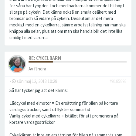
för såna här tyngder. I och med backarna kommer det bli högt
slitage på cykeln. Det känns också en smula osäkert med
bromsar och så vidare på cykeln. Dessutom är det mera
meckigt med en cykelkärra, sämre arbetsställning när man ska
knäppa alla selar, plus att om man ska handla blir det inte lika
smidigt med varorna.
RE: CYKELBARN
Av
flindra
-
sön maj 12, 2013 10:29
#9185893
Så här tycker jag att det känns:
Lådcykel med elmotor = En ersättning för bilen på kortare
vardagssträckor, samt utflykter sommartid
Vanlig cykel med cykelkärra = Istället för att promenera på
kortare vardagssträckor
Cykelkärran är inte en ersättning för bilen på samma vis som