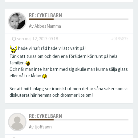
RE: CYKELBARN
Av
AbbesMamma
-
sön maj 12, 2013 09:18
#9185835
hade vi haft råd hade vi lätt varit på!
Tänk att turas om och den ena föräldern kör runt på hela
familjen
Och när man inte har barn med sig skulle man kunna sälja glass
eller nåt ur lådan
Ser att mitt inlägg ser ironiskt ut men det är såna saker som vi
diskuterat här hemma och drömmer lite om!
RE: CYKELBARN
Av
tjoffsann