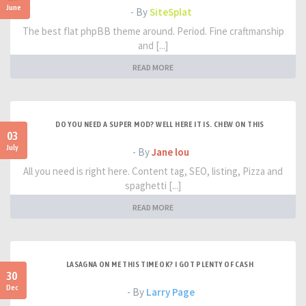
June
- By
SiteSplat
The best flat phpBB theme around. Period. Fine craftmanship
and [...]
READ MORE
DO YOU NEED A SUPER MOD? WELL HERE IT IS. CHEW ON THIS
03
July
- By
Jane lou
All you need is right here. Content tag, SEO, listing, Pizza and
spaghetti [...]
READ MORE
LASAGNA ON ME THIS TIME OK? I GOT PLENTY OF CASH
30
Dec
- By
Larry Page