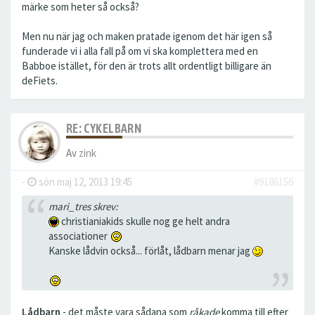
märke som heter så också?
Men nu när jag och maken pratade igenom det här igen så
funderade vi i alla fall på om vi ska komplettera med en
Babboe istället, för den är trots allt ordentligt billigare än
deFiets.
RE: CYKELBARN
Av
zink
-
sön maj 12, 2013 19:45
#9186156
mari_tres skrev:
christianiakids skulle nog ge helt andra
associationer
Kanske lådvin också... förlåt, lådbarn menar jag
Lådbarn
- det måste vara sådana som
råkade
komma till efter