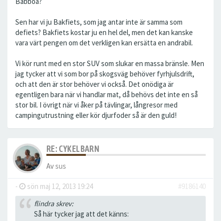
Babboa?
Sen har vi ju Bakfiets, som jag antar inte är samma som
defiets? Bakfiets kostar ju en hel del, men det kan kanske
vara värt pengen om det verkligen kan ersätta en andrabil.
Vi kör runt med en stor SUV som slukar en massa bränsle. Men
jag tycker att vi som bor på skogsväg behöver fyrhjulsdrift,
och att den är stor behöver vi också. Det onödiga är
egentligen bara när vi handlar mat, då behövs det inte en så
stor bil. I övrigt när vi åker på tävlingar, långresor med
campingutrustning eller kör djurfoder så är den guld!
RE: CYKELBARN
Av
sus
-
sön maj 12, 2013 19:24
#9186140
flindra skrev:
Så här tycker jag att det känns: