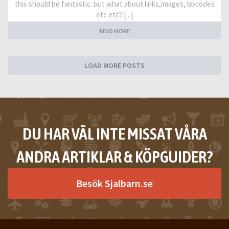
this should be fantastic. but what about links,images, bbcodes
etc etc? [...]
READ MORE
LOAD MORE POSTS
DU HAR VÄL INTE MISSAT VÅRA
ANDRA ARTIKLAR & KÖPGUIDER?
Besök Sjalbarn.se