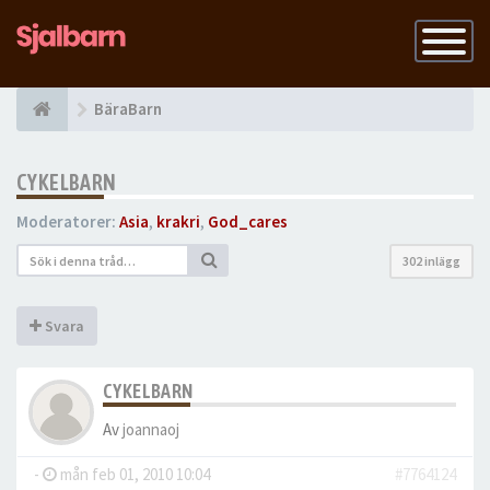
Slå
på
navigatio
BäraBarn
CYKELBARN
Moderatorer:
Asia
,
krakri
,
God_cares
302 inlägg
Svara
CYKELBARN
Av
joannaoj
-
mån feb 01, 2010 10:04
#7764124