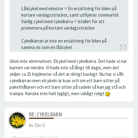
Lådcykel med elmotor = En ersättning för bilen på
kortare vardagssträckor, samt utflykter sommartid
Vanlig cykel med cykelkärra = Istället för att
promenera på kortare vardagssträckor
Cykelkärran är inte en ersättning för bilen på
samma vis som en lådcykel.
Glöm inte alternativet: Elcykel med cykelkärra. Det hade vi när
barnen var mindre. Vi hade inte så långt till dagis, men det
skiljer ca 25 höjdmeter så det är riktigt backigt. Nu har vi sålt
cykelkärran men elcykeln är kvar och om ett barn sitter på
pakethållaren och ett barn sitter på sadeln så kan jag stå och
trampa. Kanske inte helt lagligt, men väldigt roligt
RE: CYKELBARN
Av
Elin G
-
sön maj 12, 2013 19:31
#9186146