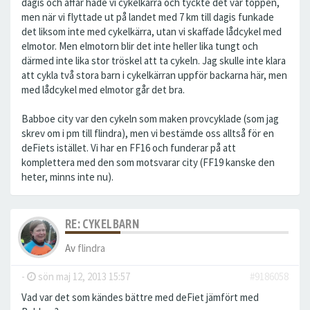
dagis och affär hade vi cykelkärra och tyckte det var toppen,
men när vi flyttade ut på landet med 7 km till dagis funkade
det liksom inte med cykelkärra, utan vi skaffade lådcykel med
elmotor. Men elmotorn blir det inte heller lika tungt och
därmed inte lika stor tröskel att ta cykeln. Jag skulle inte klara
att cykla två stora barn i cykelkärran uppför backarna här, men
med lådcykel med elmotor går det bra.
Babboe city var den cykeln som maken provcyklade (som jag
skrev om i pm till flindra), men vi bestämde oss alltså för en
deFiets istället. Vi har en FF16 och funderar på att
komplettera med den som motsvarar city (FF19 kanske den
heter, minns inte nu).
RE: CYKELBARN
Av
flindra
-
sön maj 12, 2013 15:57
#9186058
Vad var det som kändes bättre med deFiet jämfört med