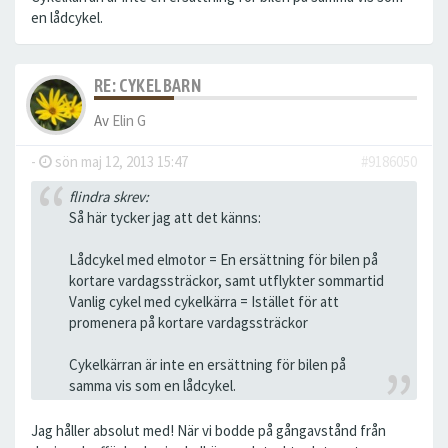
en lådcykel.
RE: CYKELBARN
Av
Elin G
-
sön maj 12, 2013 15:47
#9186050
flindra skrev:
Så här tycker jag att det känns:
Lådcykel med elmotor = En ersättning för bilen på
kortare vardagssträckor, samt utflykter sommartid
Vanlig cykel med cykelkärra = Istället för att
promenera på kortare vardagssträckor
Cykelkärran är inte en ersättning för bilen på
samma vis som en lådcykel.
Jag håller absolut med! När vi bodde på gångavstånd från