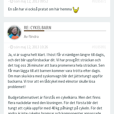
-
sön maj 12, 2013 09:52
#9185871
En sån har vi också pratat om här hemma
RE: CYKELBARN
Av
flindra
-
sön maj 12, 2013 10:26
#9185891
Ja, vi är sugna helt klart. I höst får vi nämligen längre till dagis,
och det blir uppförsbackar dit. Vi har provgått sträckan och
det tog oss 26 minuter att bara promenera hela sträckan. Sen
får man lägga till att barnen kommer vara trötta efter dagis.
Om man ska köra med syskonvagn blir det jättetungt uppför
backarna. Vi tror att en lådcykel med elmotor skulle lösa
problemet!
Budgetalternativet är förstås en cykelkärra. Men det finns
flera nackdelar med den lösningen. För det första blir det
tungt att cykla uppför med 40 kg påhängt på cykeln. För det
andra är inte cykelns bromsar och komponenter anpassade