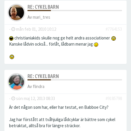
RE: CYKELBARN
Av
mari_tres
-
mån feb 01, 2010 10:12
#7764153
christianiakids skulle nog ge helt andra associationer
Kanske lådvin också... förlåt, lådbarn menar jag
RE: CYKELBARN
Av
flindra
-
sön maj 12, 2013 08:33
#9185798
Är det någon som har, eller har testat, en Babboe City?
Jag har förstått att tvåhjuliga lådcyklar är bättre som cykel
betraktat, alltså bra för längre sträckor.