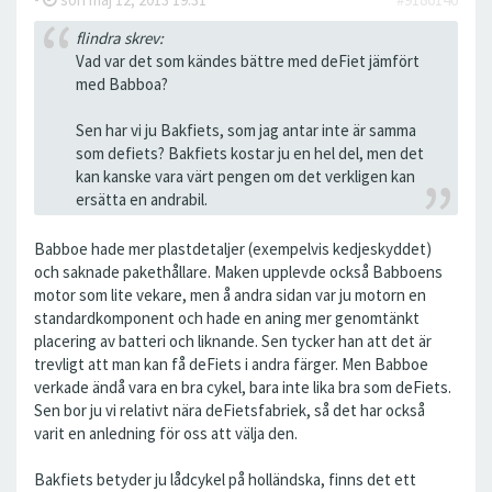
flindra skrev:
Vad var det som kändes bättre med deFiet jämfört
med Babboa?
Sen har vi ju Bakfiets, som jag antar inte är samma
som defiets? Bakfiets kostar ju en hel del, men det
kan kanske vara värt pengen om det verkligen kan
ersätta en andrabil.
Babboe hade mer plastdetaljer (exempelvis kedjeskyddet)
och saknade pakethållare. Maken upplevde också Babboens
motor som lite vekare, men å andra sidan var ju motorn en
standardkomponent och hade en aning mer genomtänkt
placering av batteri och liknande. Sen tycker han att det är
trevligt att man kan få deFiets i andra färger. Men Babboe
verkade ändå vara en bra cykel, bara inte lika bra som deFiets.
Sen bor ju vi relativt nära deFietsfabriek, så det har också
varit en anledning för oss att välja den.
Bakfiets betyder ju lådcykel på holländska, finns det ett