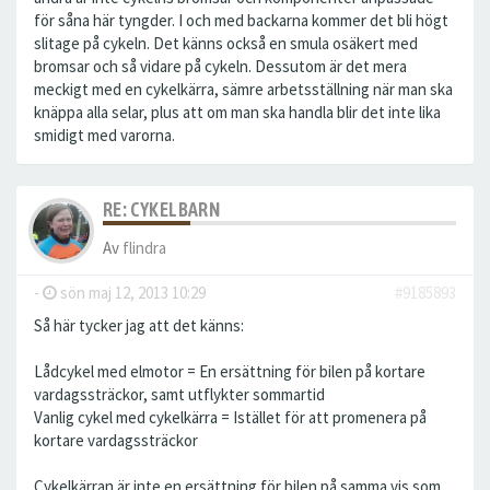
för såna här tyngder. I och med backarna kommer det bli högt
slitage på cykeln. Det känns också en smula osäkert med
bromsar och så vidare på cykeln. Dessutom är det mera
meckigt med en cykelkärra, sämre arbetsställning när man ska
knäppa alla selar, plus att om man ska handla blir det inte lika
smidigt med varorna.
RE: CYKELBARN
Av
flindra
-
sön maj 12, 2013 10:29
#9185893
Så här tycker jag att det känns:
Lådcykel med elmotor = En ersättning för bilen på kortare
vardagssträckor, samt utflykter sommartid
Vanlig cykel med cykelkärra = Istället för att promenera på
kortare vardagssträckor
Cykelkärran är inte en ersättning för bilen på samma vis som