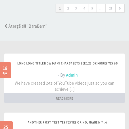
1
2
3
4
5
…
21
Återgå till "BäraBarn"
LONG LONG TITLE HOW MANY CHARS? LETS SEE 123 OK MORE? YES 60
18
Apr
- By
Admin
We have created lots of YouTube videos just so you can
achieve [...]
READ MORE
ANOTHER POST TEST YES YES YES OR NO, MAYBE NI? :-/
25