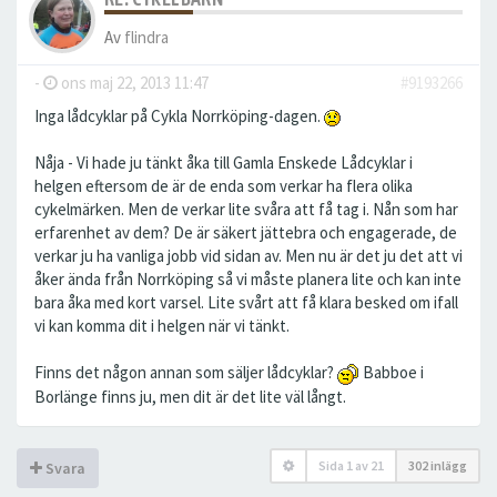
Av
flindra
-
ons maj 22, 2013 11:47
#9193266
Inga lådcyklar på Cykla Norrköping-dagen.
Nåja - Vi hade ju tänkt åka till Gamla Enskede Lådcyklar i
helgen eftersom de är de enda som verkar ha flera olika
cykelmärken. Men de verkar lite svåra att få tag i. Nån som har
erfarenhet av dem? De är säkert jättebra och engagerade, de
verkar ju ha vanliga jobb vid sidan av. Men nu är det ju det att vi
åker ända från Norrköping så vi måste planera lite och kan inte
bara åka med kort varsel. Lite svårt att få klara besked om ifall
vi kan komma dit i helgen när vi tänkt.
Finns det någon annan som säljer lådcyklar?
Babboe i
Borlänge finns ju, men dit är det lite väl långt.
Sida
1
av
21
302 inlägg
Svara