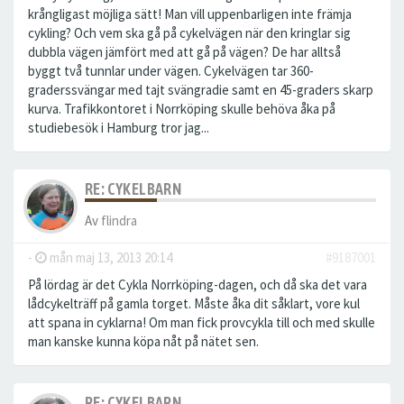
krångligast möjliga sätt! Man vill uppenbarligen inte främja
cykling? Och vem ska gå på cykelvägen när den kringlar sig
dubbla vägen jämfört med att gå på vägen? De har alltså
byggt två tunnlar under vägen. Cykelvägen tar 360-
graderssvängar med tajt svängradie samt en 45-graders skarp
kurva. Trafikkontoret i Norrköping skulle behöva åka på
studiebesök i Hamburg tror jag...
RE: CYKELBARN
Av
flindra
-
mån maj 13, 2013 20:14
#9187001
På lördag är det Cykla Norrköping-dagen, och då ska det vara
lådcykelträff på gamla torget. Måste åka dit såklart, vore kul
att spana in cyklarna! Om man fick provcykla till och med skulle
man kanske kunna köpa nåt på nätet sen.
RE: CYKELBARN