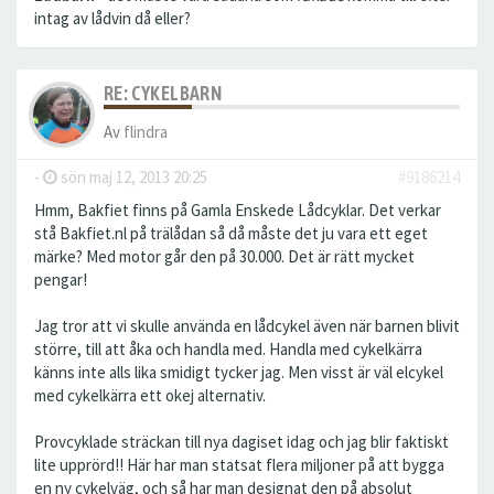
intag av lådvin då eller?
RE: CYKELBARN
Av
flindra
-
sön maj 12, 2013 20:25
#9186214
Hmm, Bakfiet finns på Gamla Enskede Lådcyklar. Det verkar
stå Bakfiet.nl på trälådan så då måste det ju vara ett eget
märke? Med motor går den på 30.000. Det är rätt mycket
pengar!
Jag tror att vi skulle använda en lådcykel även när barnen blivit
större, till att åka och handla med. Handla med cykelkärra
känns inte alls lika smidigt tycker jag. Men visst är väl elcykel
med cykelkärra ett okej alternativ.
Provcyklade sträckan till nya dagiset idag och jag blir faktiskt
lite upprörd!! Här har man statsat flera miljoner på att bygga
en ny cykelväg, och så har man designat den på absolut