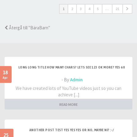
1
2
3
4
5
…
21
Återgå till "BäraBarn"
LONG LONG TITLE HOW MANY CHARS? LETS SEE 123 OK MORE? YES 60
18
Apr
- By
Admin
We have created lots of YouTube videos just so you can
achieve [...]
READ MORE
ANOTHER POST TEST YES YES YES OR NO, MAYBE NI? :-/
25