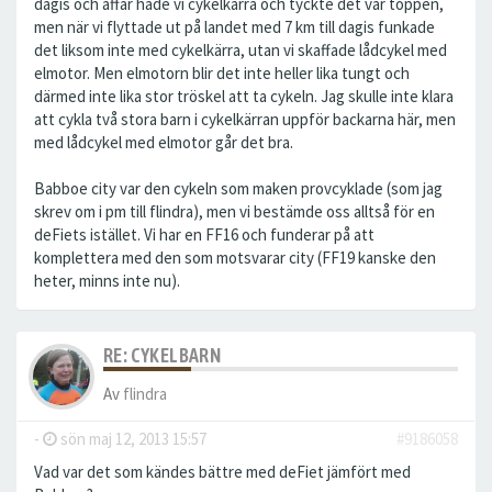
dagis och affär hade vi cykelkärra och tyckte det var toppen,
men när vi flyttade ut på landet med 7 km till dagis funkade
det liksom inte med cykelkärra, utan vi skaffade lådcykel med
elmotor. Men elmotorn blir det inte heller lika tungt och
därmed inte lika stor tröskel att ta cykeln. Jag skulle inte klara
att cykla två stora barn i cykelkärran uppför backarna här, men
med lådcykel med elmotor går det bra.
Babboe city var den cykeln som maken provcyklade (som jag
skrev om i pm till flindra), men vi bestämde oss alltså för en
deFiets istället. Vi har en FF16 och funderar på att
komplettera med den som motsvarar city (FF19 kanske den
heter, minns inte nu).
RE: CYKELBARN
Av
flindra
-
sön maj 12, 2013 15:57
#9186058
Vad var det som kändes bättre med deFiet jämfört med