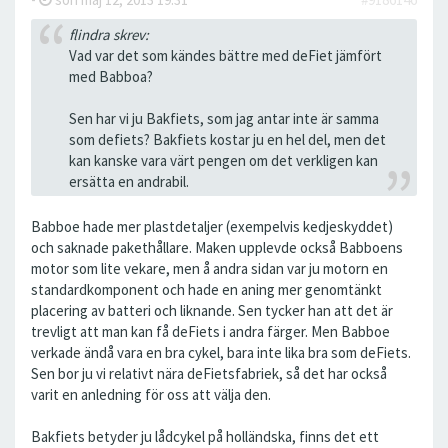
flindra skrev:
Vad var det som kändes bättre med deFiet jämfört
med Babboa?
Sen har vi ju Bakfiets, som jag antar inte är samma
som defiets? Bakfiets kostar ju en hel del, men det
kan kanske vara värt pengen om det verkligen kan
ersätta en andrabil.
Babboe hade mer plastdetaljer (exempelvis kedjeskyddet)
och saknade pakethållare. Maken upplevde också Babboens
motor som lite vekare, men å andra sidan var ju motorn en
standardkomponent och hade en aning mer genomtänkt
placering av batteri och liknande. Sen tycker han att det är
trevligt att man kan få deFiets i andra färger. Men Babboe
verkade ändå vara en bra cykel, bara inte lika bra som deFiets.
Sen bor ju vi relativt nära deFietsfabriek, så det har också
varit en anledning för oss att välja den.
Bakfiets betyder ju lådcykel på holländska, finns det ett