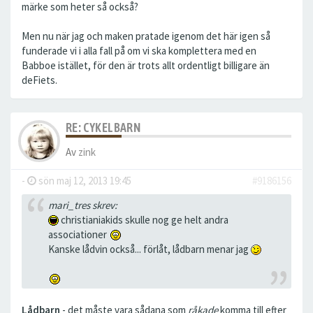
märke som heter så också?
Men nu när jag och maken pratade igenom det här igen så
funderade vi i alla fall på om vi ska komplettera med en
Babboe istället, för den är trots allt ordentligt billigare än
deFiets.
RE: CYKELBARN
Av
zink
-
sön maj 12, 2013 19:45
#9186156
mari_tres skrev:
christianiakids skulle nog ge helt andra
associationer
Kanske lådvin också... förlåt, lådbarn menar jag
Lådbarn
- det måste vara sådana som
råkade
komma till efter