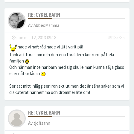
RE: CYKELBARN
Av
AbbesMamma
-
sön maj 12, 2013 09:18
#9185835
hade vi haft råd hade vi lätt varit på!
Tänk att turas om och den ena föräldern kör runt på hela
familjen
Och när man inte har barn med sig skulle man kunna sälja glass
eller nåt ur lådan
Ser att mitt inlägg ser ironiskt ut men det är såna saker som vi
diskuterat här hemma och drömmer lite om!
RE: CYKELBARN
Av
tjoffsann