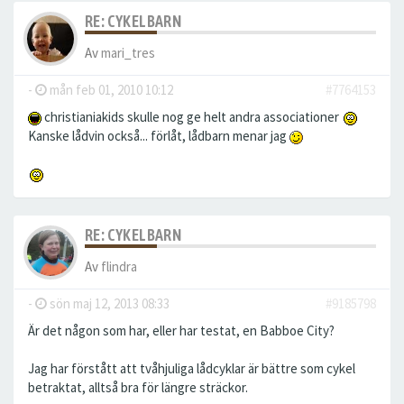
RE: CYKELBARN
Av
mari_tres
-
mån feb 01, 2010 10:12
#7764153
christianiakids skulle nog ge helt andra associationer
Kanske lådvin också... förlåt, lådbarn menar jag
RE: CYKELBARN
Av
flindra
-
sön maj 12, 2013 08:33
#9185798
Är det någon som har, eller har testat, en Babboe City?
Jag har förstått att tvåhjuliga lådcyklar är bättre som cykel
betraktat, alltså bra för längre sträckor.