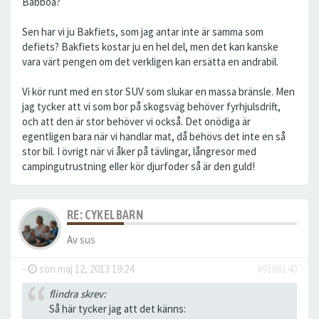
Babboa?
Sen har vi ju Bakfiets, som jag antar inte är samma som
defiets? Bakfiets kostar ju en hel del, men det kan kanske
vara värt pengen om det verkligen kan ersätta en andrabil.
Vi kör runt med en stor SUV som slukar en massa bränsle. Men
jag tycker att vi som bor på skogsväg behöver fyrhjulsdrift,
och att den är stor behöver vi också. Det onödiga är
egentligen bara när vi handlar mat, då behövs det inte en så
stor bil. I övrigt när vi åker på tävlingar, långresor med
campingutrustning eller kör djurfoder så är den guld!
RE: CYKELBARN
Av
sus
-
sön maj 12, 2013 19:24
#9186140
flindra skrev:
Så här tycker jag att det känns: