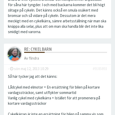
för såna här tyngder. I och med backarna kommer det bli högt
slitage på cykeln. Det känns också en smula osäkert med
bromsar och så vidare på cykeln. Dessutom är det mera
meckigt med en cykelkärra, sämre arbetsställning när man ska
knäppa alla selar, plus att om man ska handla blir det inte lika
smidigt med varorna.
RE: CYKELBARN
Av
flindra
-
sön maj 12, 2013 10:29
#9185893
Så här tycker jag att det känns:
Lådcykel med elmotor = En ersättning för bilen på kortare
vardagssträckor, samt utflykter sommartid
Vanlig cykel med cykelkärra = Istället för att promenera på
kortare vardagssträckor
Cykelkärran är inte en ersättning för bilen på samma vis som