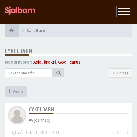
Slå
på
navigatio
BäraBarn
CYKELBARN
Moderatorer:
Asia
,
krakri
,
God_cares
302 inlägg
Svara
CYKELBARN
Av
joannaoj
-
mån feb 01, 2010 10:04
#7764124