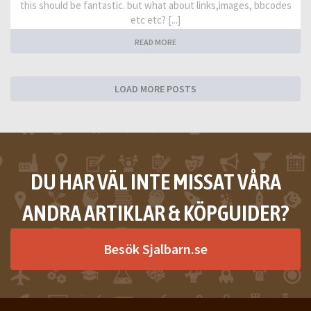
this should be fantastic. but what about links,images, bbcodes
etc etc? [...]
READ MORE
LOAD MORE POSTS
DU HAR VÄL INTE MISSAT VÅRA
ANDRA ARTIKLAR & KÖPGUIDER?
Besök Sjalbarn.se