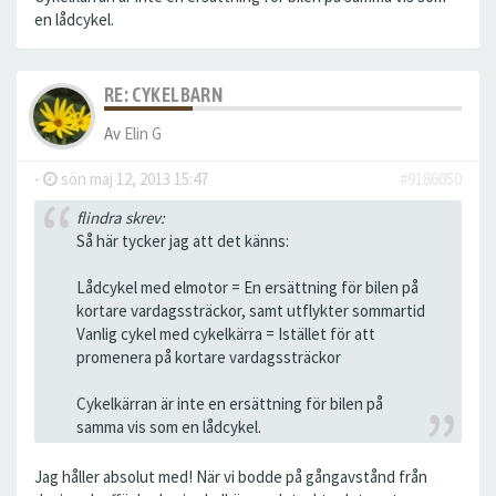
en lådcykel.
RE: CYKELBARN
Av
Elin G
-
sön maj 12, 2013 15:47
#9186050
flindra skrev:
Så här tycker jag att det känns:
Lådcykel med elmotor = En ersättning för bilen på
kortare vardagssträckor, samt utflykter sommartid
Vanlig cykel med cykelkärra = Istället för att
promenera på kortare vardagssträckor
Cykelkärran är inte en ersättning för bilen på
samma vis som en lådcykel.
Jag håller absolut med! När vi bodde på gångavstånd från