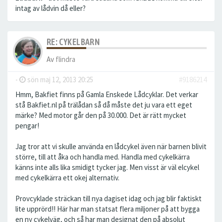
intag av lådvin då eller?
RE: CYKELBARN
Av
flindra
-
sön maj 12, 2013 20:25
#9186214
Hmm, Bakfiet finns på Gamla Enskede Lådcyklar. Det verkar
stå Bakfiet.nl på trälådan så då måste det ju vara ett eget
märke? Med motor går den på 30.000. Det är rätt mycket
pengar!
Jag tror att vi skulle använda en lådcykel även när barnen blivit
större, till att åka och handla med. Handla med cykelkärra
känns inte alls lika smidigt tycker jag. Men visst är väl elcykel
med cykelkärra ett okej alternativ.
Provcyklade sträckan till nya dagiset idag och jag blir faktiskt
lite upprörd!! Här har man statsat flera miljoner på att bygga
en ny cykelväg, och så har man designat den på absolut