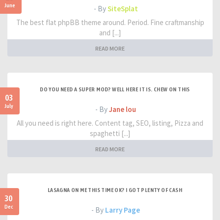
June
- By
SiteSplat
The best flat phpBB theme around. Period. Fine craftmanship
and [...]
READ MORE
DO YOU NEED A SUPER MOD? WELL HERE IT IS. CHEW ON THIS
03
July
- By
Jane lou
All you need is right here. Content tag, SEO, listing, Pizza and
spaghetti [...]
READ MORE
LASAGNA ON ME THIS TIME OK? I GOT PLENTY OF CASH
30
Dec
- By
Larry Page