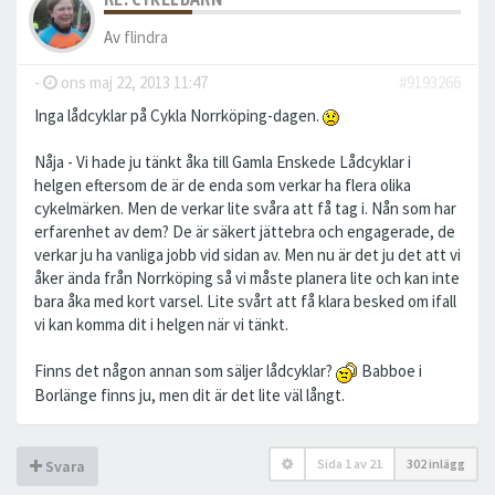
Av
flindra
-
ons maj 22, 2013 11:47
#9193266
Inga lådcyklar på Cykla Norrköping-dagen.
Nåja - Vi hade ju tänkt åka till Gamla Enskede Lådcyklar i
helgen eftersom de är de enda som verkar ha flera olika
cykelmärken. Men de verkar lite svåra att få tag i. Nån som har
erfarenhet av dem? De är säkert jättebra och engagerade, de
verkar ju ha vanliga jobb vid sidan av. Men nu är det ju det att vi
åker ända från Norrköping så vi måste planera lite och kan inte
bara åka med kort varsel. Lite svårt att få klara besked om ifall
vi kan komma dit i helgen när vi tänkt.
Finns det någon annan som säljer lådcyklar?
Babboe i
Borlänge finns ju, men dit är det lite väl långt.
Sida
1
av
21
302 inlägg
Svara