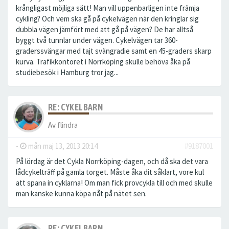
krångligast möjliga sätt! Man vill uppenbarligen inte främja
cykling? Och vem ska gå på cykelvägen när den kringlar sig
dubbla vägen jämfört med att gå på vägen? De har alltså
byggt två tunnlar under vägen. Cykelvägen tar 360-
graderssvängar med tajt svängradie samt en 45-graders skarp
kurva. Trafikkontoret i Norrköping skulle behöva åka på
studiebesök i Hamburg tror jag...
RE: CYKELBARN
Av
flindra
-
mån maj 13, 2013 20:14
#9187001
På lördag är det Cykla Norrköping-dagen, och då ska det vara
lådcykelträff på gamla torget. Måste åka dit såklart, vore kul
att spana in cyklarna! Om man fick provcykla till och med skulle
man kanske kunna köpa nåt på nätet sen.
RE: CYKELBARN