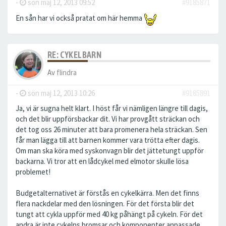
-
sön maj 12, 2013 09:52
#9185871
En sån har vi också pratat om här hemma
RE: CYKELBARN
Av
flindra
-
sön maj 12, 2013 10:26
#9185891
Ja, vi är sugna helt klart. I höst får vi nämligen längre till dagis,
och det blir uppförsbackar dit. Vi har provgått sträckan och
det tog oss 26 minuter att bara promenera hela sträckan. Sen
får man lägga till att barnen kommer vara trötta efter dagis.
Om man ska köra med syskonvagn blir det jättetungt uppför
backarna. Vi tror att en lådcykel med elmotor skulle lösa
problemet!
Budgetalternativet är förstås en cykelkärra. Men det finns
flera nackdelar med den lösningen. För det första blir det
tungt att cykla uppför med 40 kg påhängt på cykeln. För det
andra är inte cykelns bromsar och komponenter anpassade