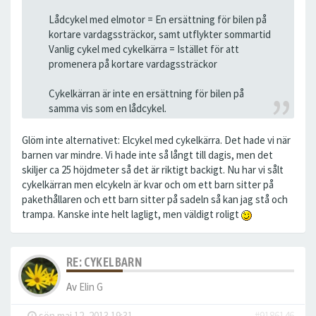
Lådcykel med elmotor = En ersättning för bilen på
kortare vardagssträckor, samt utflykter sommartid
Vanlig cykel med cykelkärra = Istället för att
promenera på kortare vardagssträckor
Cykelkärran är inte en ersättning för bilen på
samma vis som en lådcykel.
Glöm inte alternativet: Elcykel med cykelkärra. Det hade vi när
barnen var mindre. Vi hade inte så långt till dagis, men det
skiljer ca 25 höjdmeter så det är riktigt backigt. Nu har vi sålt
cykelkärran men elcykeln är kvar och om ett barn sitter på
pakethållaren och ett barn sitter på sadeln så kan jag stå och
trampa. Kanske inte helt lagligt, men väldigt roligt
RE: CYKELBARN
Av
Elin G
-
sön maj 12, 2013 19:31
#9186146