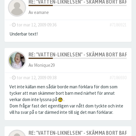
RE: "VATTEN-LIKNELSEN" - SKÄMMA BORT BARN M
Av
eamane
-
tor mar 12, 2009 09:36
#7186921
Underbar text!
RE: "VATTEN-LIKNELSEN" - SKÄMMA BORT BARN M
Av
Monique29
-
tor mar 12, 2009 09:38
#7186930
Vet inte källan men sådär borde man förklara för dom som
tycker att man skämmer bort barn med närhet för annat
verkar dom inte lyssna på
.
Dom frågar fast det egentligen var nått dom tyckte och inte
vill ha svar på o tar därmed inte till sig det man förklarar.
RE: "VATTEN-LIKNELSEN" - SKÄMMA BORT BARN M