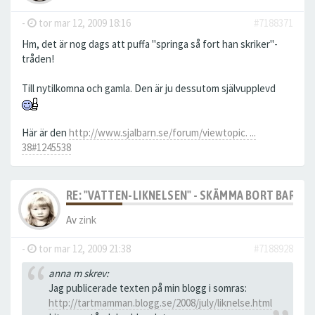
-
tor mar 12, 2009 18:16
#7188371
Hm, det är nog dags att puffa "springa så fort han skriker"-
tråden!
Till nytilkomna och gamla. Den är ju dessutom självupplevd
Här är den
http://www.sjalbarn.se/forum/viewtopic. ...
38#1245538
RE: "VATTEN-LIKNELSEN" - SKÄMMA BORT BARN M
Av
zink
-
tor mar 12, 2009 21:38
#7188928
anna m skrev:
Jag publicerade texten på min blogg i somras:
http://tartmamman.blogg.se/2008/july/liknelse.html