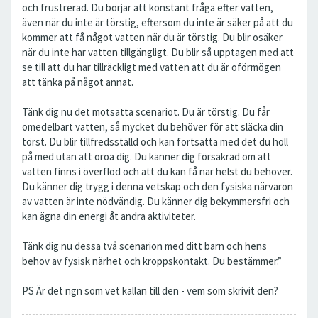
och frustrerad. Du börjar att konstant fråga efter vatten,
även när du inte är törstig, eftersom du inte är säker på att du
kommer att få något vatten när du är törstig. Du blir osäker
när du inte har vatten tillgängligt. Du blir så upptagen med att
se till att du har tillräckligt med vatten att du är oförmögen
att tänka på något annat.
Tänk dig nu det motsatta scenariot. Du är törstig. Du får
omedelbart vatten, så mycket du behöver för att släcka din
törst. Du blir tillfredsställd och kan fortsätta med det du höll
på med utan att oroa dig. Du känner dig försäkrad om att
vatten finns i överflöd och att du kan få när helst du behöver.
Du känner dig trygg i denna vetskap och den fysiska närvaron
av vatten är inte nödvändig. Du känner dig bekymmersfri och
kan ägna din energi åt andra aktiviteter.
Tänk dig nu dessa två scenarion med ditt barn och hens
behov av fysisk närhet och kroppskontakt. Du bestämmer.”
PS Är det ngn som vet källan till den - vem som skrivit den?