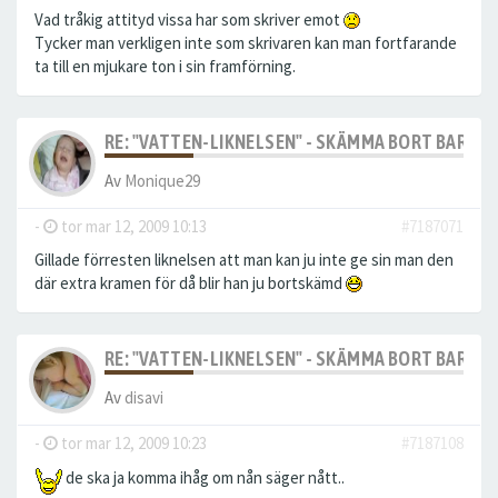
Vad tråkig attityd vissa har som skriver emot
Tycker man verkligen inte som skrivaren kan man fortfarande
ta till en mjukare ton i sin framförning.
RE: "VATTEN-LIKNELSEN" - SKÄMMA BORT BARN M
Av
Monique29
-
tor mar 12, 2009 10:13
#7187071
Gillade förresten liknelsen att man kan ju inte ge sin man den
där extra kramen för då blir han ju bortskämd
RE: "VATTEN-LIKNELSEN" - SKÄMMA BORT BARN M
Av
disavi
-
tor mar 12, 2009 10:23
#7187108
de ska ja komma ihåg om nån säger nått..