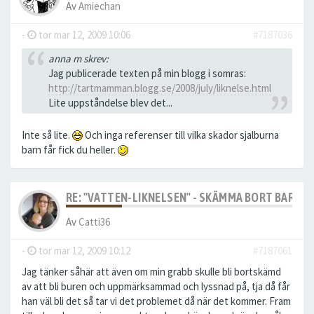
Av
Amiechan
-
tor mar 12, 2009 10:06
#7187036
anna m skrev:
Jag publicerade texten på min blogg i somras:
http://tartmamman.blogg.se/2008/july/liknelse.html
Lite uppståndelse blev det...
Inte så lite.
Och inga referenser till vilka skador sjalburna
barn får fick du heller.
RE: "VATTEN-LIKNELSEN" - SKÄMMA BORT BARN M
Av
Catti36
-
tor mar 12, 2009 10:12
#7187061
Jag tänker såhär att även om min grabb skulle bli bortskämd
av att bli buren och uppmärksammad och lyssnad på, tja då får
han väl bli det så tar vi det problemet då när det kommer. Fram