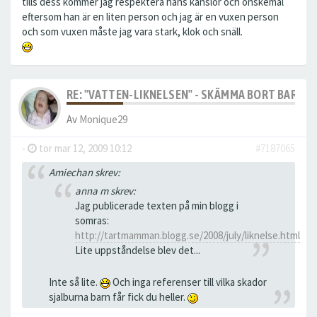
tills dess kommer jag respektera hans känslor och önskemål
eftersom han är en liten person och jag är en vuxen person
och som vuxen måste jag vara stark, klok och snäll.
RE: "VATTEN-LIKNELSEN" - SKÄMMA BORT BARN M
Av
Monique29
-
tor mar 12, 2009 10:12
#7187065
Amiechan skrev:
anna m skrev:
Jag publicerade texten på min blogg i
somras:
http://tartmamman.blogg.se/2008/july/liknelse.html
Lite uppståndelse blev det...
Inte så lite.
Och inga referenser till vilka skador
sjalburna barn får fick du heller.