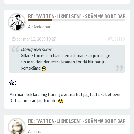
RE: "VATTEN-LIKNELSEN" - SKÄMMA BORT BARN M
Av
Amiechan
-
tor mar 12, 2009 10:27
#7187118
Monique29 skrev:
Gillade förresten liknelsen att man kan ju inte ge
sin man den där extra kramen för då blir han ju
bortskämd
Min man fick lära mig hur mycket närhet jag faktiskt behöver.
Det var mer än jag trodde.
RE: "VATTEN-LIKNELSEN" - SKÄMMA BORT BARN M
Av
zink