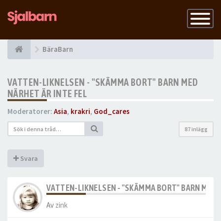
Slå
på
navigatio
BäraBarn
VATTEN-LIKNELSEN - "SKÄMMA BORT" BARN MED
NÄRHET ÄR INTE FEL
Moderatorer:
Asia
,
krakri
,
God_cares
87 inlägg
Svara
VATTEN-LIKNELSEN - "SKÄMMA BORT" BARN MED N
Av
zink