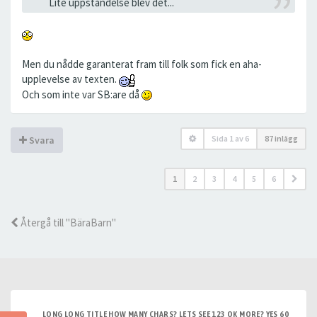
Lite uppståndelse blev det...
Men du nådde garanterat fram till folk som fick en aha-
upplevelse av texten.
Och som inte var SB:are då
Sida
1
av
6
87 inlägg
Svara
1
2
3
4
5
6
Återgå till "BäraBarn"
LONG LONG TITLE HOW MANY CHARS? LETS SEE 123 OK MORE? YES 60