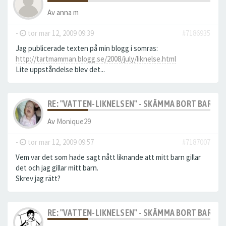
Av
anna m
-
tor mar 12, 2009 09:39
#7186935
Jag publicerade texten på min blogg i somras:
http://tartmamman.blogg.se/2008/july/liknelse.html
Lite uppståndelse blev det...
RE: "VATTEN-LIKNELSEN" - SKÄMMA BORT BARN M
Av
Monique29
-
tor mar 12, 2009 09:57
#7187007
Vem var det som hade sagt nått liknande att mitt barn gillar
det och jag gillar mitt barn.
Skrev jag rätt?
RE: "VATTEN-LIKNELSEN" - SKÄMMA BORT BARN M