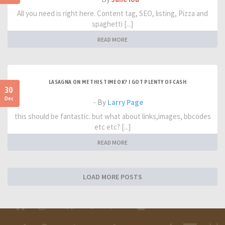
All you need is right here. Content tag, SEO, listing, Pizza and
spaghetti [...]
READ MORE
LASAGNA ON ME THIS TIME OK? I GOT PLENTY OF CASH
30
Dec
- By
Larry Page
this should be fantastic. but what about links,images, bbcodes
etc etc? [...]
READ MORE
LOAD MORE POSTS