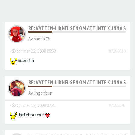
RE: VATTEN-LIKNELSEN OM ATT INTE KUNNA SKÄ
Av
sanna73
-
tor mar 12, 2009 06:53
#7186610
Superfin
RE: VATTEN-LIKNELSEN OM ATT INTE KUNNA SKÄ
Av
lingonben
-
tor mar 12, 2009 07:41
#7186643
Jättebra text!