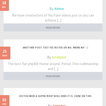
18
Apr
- By
Admin
We have created lots of YouTube videos just so you can
achieve [...]
READ MORE
ANOTHER POST TEST YES YES YES OR NO, MAYBE NI? :-/
25
June
- By
SiteSplat
The best flat phpBB theme around. Period. Fine craftmanship
and [...]
READ MORE
DO YOU NEED A SUPER MOD? WELL HERE IT IS. CHEW ON THIS
03
July
- By
Jane lou