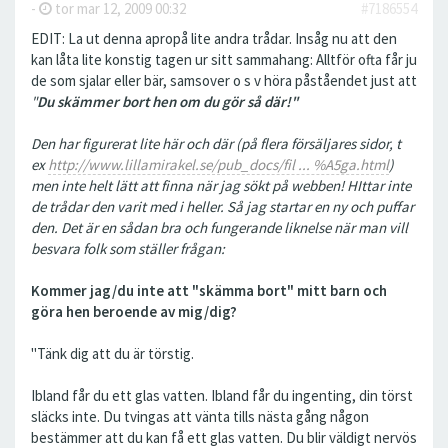
-
tor mar 12, 2009 00:32
#7186554
EDIT: La ut denna apropå lite andra trådar. Insåg nu att den
kan låta lite konstig tagen ur sitt sammahang: Alltför ofta får ju
de som sjalar eller bär, samsover o s v höra påståendet just att
"
Du skämmer bort hen om du gör så där!"
Den har figurerat lite här och där (på flera försäljares sidor, t
ex
http://www.lillamirakel.se/pub_docs/fil ... %A5ga.html
)
men inte helt lätt att finna när jag sökt på webben! HIttar inte
de trådar den varit med i heller. Så jag startar en ny och puffar
den. Det är en sådan bra och fungerande liknelse när man vill
besvara folk som ställer frågan:
Kommer jag/du inte att "skämma bort" mitt barn och
göra hen beroende av mig/dig?
"Tänk dig att du är törstig.
Ibland får du ett glas vatten. Ibland får du ingenting, din törst
släcks inte. Du tvingas att vänta tills nästa gång någon
bestämmer att du kan få ett glas vatten. Du blir väldigt nervös