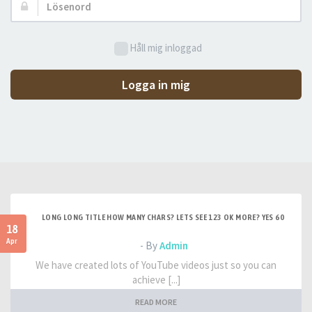
Lösenord:
Håll mig inloggad
Logga in mig
LONG LONG TITLE HOW MANY CHARS? LETS SEE 123 OK MORE? YES 60
18
Apr
- By
Admin
We have created lots of YouTube videos just so you can
achieve [...]
READ MORE