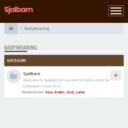
Slå
på
navigatio
BabyWearing
BABYWEARING
KATEGORI
SjalBarn
Welcome to SjalBarn! Do you want to talk to other Ba
byWearer? Come on in...
Moderatorer:
Asia
,
krakri
,
God_cares