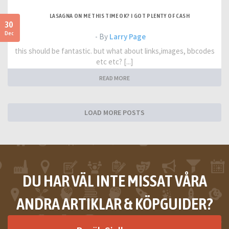
LASAGNA ON ME THIS TIME OK? I GOT PLENTY OF CASH
30
Dec
- By
Larry Page
this should be fantastic. but what about links,images, bbcodes
etc etc? [...]
READ MORE
LOAD MORE POSTS
DU HAR VÄL INTE MISSAT VÅRA
ANDRA ARTIKLAR & KÖPGUIDER?