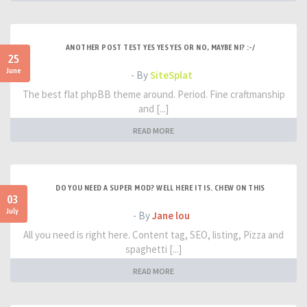
ANOTHER POST TEST YES YES YES OR NO, MAYBE NI? :-/
25
June
- By
SiteSplat
The best flat phpBB theme around. Period. Fine craftmanship
and [...]
READ MORE
DO YOU NEED A SUPER MOD? WELL HERE IT IS. CHEW ON THIS
03
July
- By
Jane lou
All you need is right here. Content tag, SEO, listing, Pizza and
spaghetti [...]
READ MORE