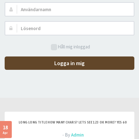
Användarnamn:
Lösenord:
Håll mig inloggad
Logga in mig
LONG LONG TITLE HOW MANY CHARS? LETS SEE 123 OK MORE? YES 60
18
Apr
- By
Admin