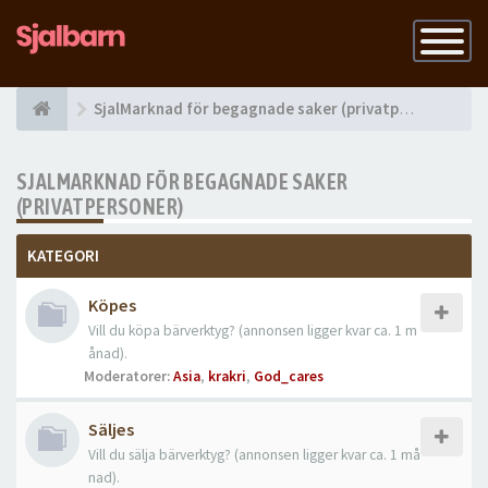
Slå
på
navigatio
SjalMarknad för begagnade saker (privatpersoner)
SJALMARKNAD FÖR BEGAGNADE SAKER
(PRIVATPERSONER)
KATEGORI
Köpes
Vill du köpa bärverktyg? (annonsen ligger kvar ca. 1 m
ånad).
Moderatorer:
Asia
,
krakri
,
God_cares
Säljes
Vill du sälja bärverktyg? (annonsen ligger kvar ca. 1 må
nad).