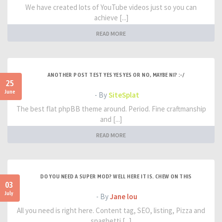
We have created lots of YouTube videos just so you can
achieve [...]
READ MORE
ANOTHER POST TEST YES YES YES OR NO, MAYBE NI? :-/
25
June
- By
SiteSplat
The best flat phpBB theme around. Period. Fine craftmanship
and [...]
READ MORE
DO YOU NEED A SUPER MOD? WELL HERE IT IS. CHEW ON THIS
03
July
- By
Jane lou
All you need is right here. Content tag, SEO, listing, Pizza and
spaghetti [...]