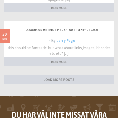
READ MORE
LASAGNA ON ME THIS TIME OK? I GOT PLENTY OF CASH
30
Dec
- By
Larry Page
this should be fantastic. but what about links,images, bbcodes
etc etc? [...]
READ MORE
LOAD MORE POSTS
DU HAR VÄL INTE MISSAT VÅRA