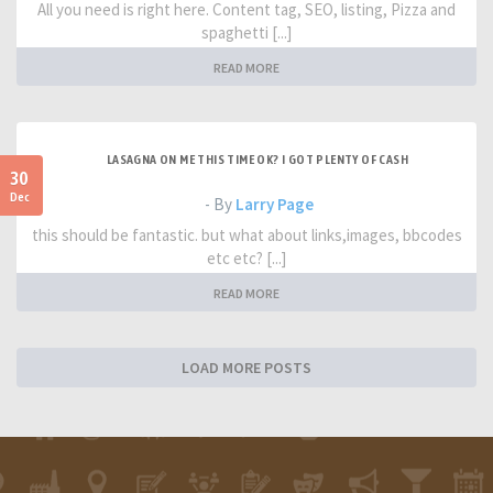
All you need is right here. Content tag, SEO, listing, Pizza and
spaghetti [...]
READ MORE
LASAGNA ON ME THIS TIME OK? I GOT PLENTY OF CASH
30
Dec
- By
Larry Page
this should be fantastic. but what about links,images, bbcodes
etc etc? [...]
READ MORE
LOAD MORE POSTS