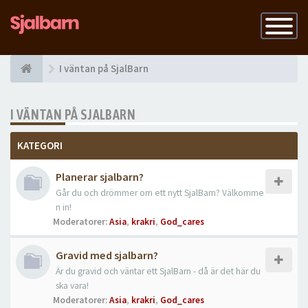
Slå
på
navigatio
I väntan på SjalBarn
I VÄNTAN PÅ SJALBARN
KATEGORI
Planerar sjalbarn?
Går du och drömmer om ett nytt SjalBarn? Välkomme
n in!
Moderatorer:
Asia
,
krakri
,
God_cares
Gravid med sjalbarn?
Är du gravid och väntar ett SjalBarn - då är det här du
ska vara!
Moderatorer:
Asia
,
krakri
,
God_cares