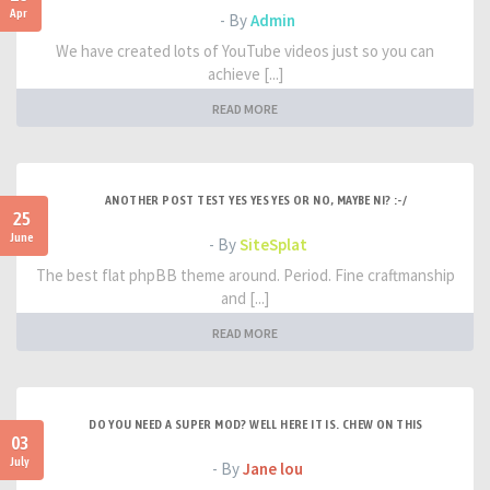
Apr
- By
Admin
We have created lots of YouTube videos just so you can
achieve [...]
READ MORE
ANOTHER POST TEST YES YES YES OR NO, MAYBE NI? :-/
25
June
- By
SiteSplat
The best flat phpBB theme around. Period. Fine craftmanship
and [...]
READ MORE
DO YOU NEED A SUPER MOD? WELL HERE IT IS. CHEW ON THIS
03
July
- By
Jane lou