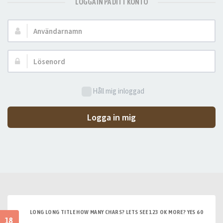
LOGGA IN PÅ DITT KONTO
Användarnamn:
Lösenord:
Håll mig inloggad
Logga in mig
LONG LONG TITLE HOW MANY CHARS? LETS SEE 123 OK MORE? YES 60
18