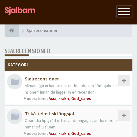
Slå
på
navigatio
Sjalrecensioner
SJALRECENSIONER
KATEGORI
Sjalrecensioner
Allmänt (gå in här och läs under rubriken "Om sjalrece
nsioner" innan du lägger in en recension)
Moderatorer:
Asia
,
krakri
,
God_cares
Trikå-/elastisk långsjal
Opartiska tips, råd och utvärderingar, av andra medle
mmar på SjalBarn.
Moderatorer:
Asia
,
krakri
,
God_cares