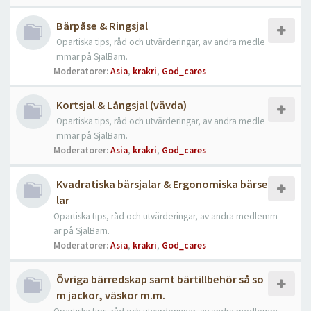
Bärpåse & Ringsjal
Opartiska tips, råd och utvärderingar, av andra medle
mmar på SjalBarn.
Moderatorer:
Asia
,
krakri
,
God_cares
Kortsjal & Långsjal (vävda)
Opartiska tips, råd och utvärderingar, av andra medle
mmar på SjalBarn.
Moderatorer:
Asia
,
krakri
,
God_cares
Kvadratiska bärsjalar & Ergonomiska bärse
lar
Opartiska tips, råd och utvärderingar, av andra medlemm
ar på SjalBarn.
Moderatorer:
Asia
,
krakri
,
God_cares
Övriga bärredskap samt bärtillbehör så so
m jackor, väskor m.m.