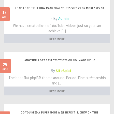
LONG LONG TITLE HOW MANY CHARS? LETS SEE 123 OK MORE? YES 60
18
Apr
- By
Admin
We have created lots of YouTube videos just so you can
achieve [...]
READ MORE
ANOTHER POST TEST YES YES YES OR NO, MAYBE NI? :-/
25
June
- By
SiteSplat
The best flat phpBB theme around. Period. Fine craftmanship
and [...]
READ MORE
DO YOU NEED A SUPER MOD? WELL HERE IT IS. CHEW ON THIS