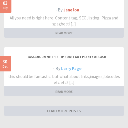
03
July
- By
Jane lou
All you need is right here. Content tag, SEO, listing, Pizza and
spaghetti [...]
READ MORE
LASAGNA ON ME THIS TIME OK? I GOT PLENTY OF CASH
30
Dec
- By
Larry Page
this should be fantastic. but what about links,images, bbcodes
etc etc? [...]
READ MORE
LOAD MORE POSTS