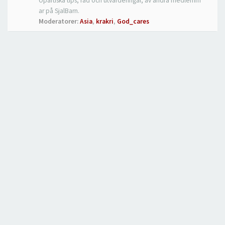
Opartiska tips, råd och utvärderingar, av andra medlemm
ar på SjalBarn.
Moderatorer:
Asia
,
krakri
,
God_cares