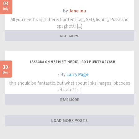
03
July
- By
Jane lou
All you need is right here. Content tag, SEO, listing, Pizza and
spaghetti [...]
READ MORE
LASAGNA ON ME THIS TIME OK? I GOT PLENTY OF CASH
30
Dec
- By
Larry Page
this should be fantastic. but what about links,images, bbcodes
etc etc? [...]
READ MORE
LOAD MORE POSTS