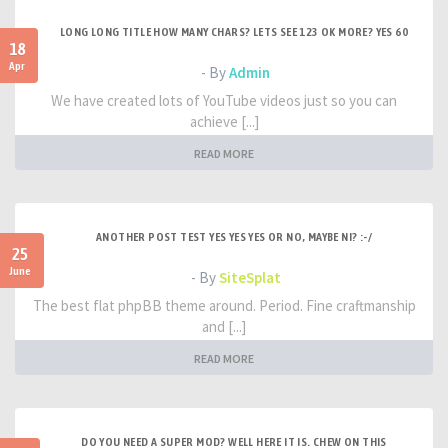
LONG LONG TITLE HOW MANY CHARS? LETS SEE 123 OK MORE? YES 60
18
Apr
- By
Admin
We have created lots of YouTube videos just so you can
achieve [...]
READ MORE
ANOTHER POST TEST YES YES YES OR NO, MAYBE NI? :-/
25
June
- By
SiteSplat
The best flat phpBB theme around. Period. Fine craftmanship
and [...]
READ MORE
DO YOU NEED A SUPER MOD? WELL HERE IT IS. CHEW ON THIS