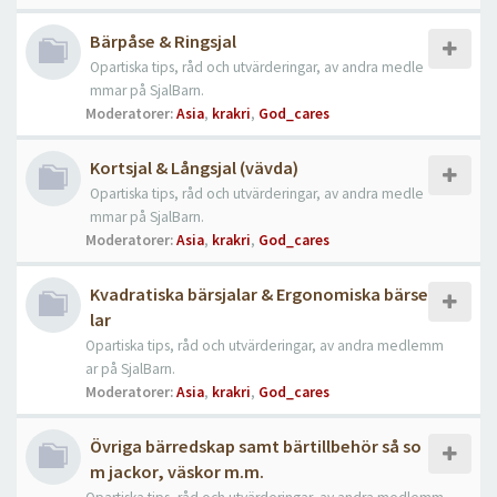
Bärpåse & Ringsjal
Opartiska tips, råd och utvärderingar, av andra medle
mmar på SjalBarn.
Moderatorer:
Asia
,
krakri
,
God_cares
Kortsjal & Långsjal (vävda)
Opartiska tips, råd och utvärderingar, av andra medle
mmar på SjalBarn.
Moderatorer:
Asia
,
krakri
,
God_cares
Kvadratiska bärsjalar & Ergonomiska bärse
lar
Opartiska tips, råd och utvärderingar, av andra medlemm
ar på SjalBarn.
Moderatorer:
Asia
,
krakri
,
God_cares
Övriga bärredskap samt bärtillbehör så so
m jackor, väskor m.m.