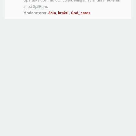
Opartiska tips, råd och utvärderingar, av andra medlemm
ar på SjalBarn.
Moderatorer:
Asia
,
krakri
,
God_cares