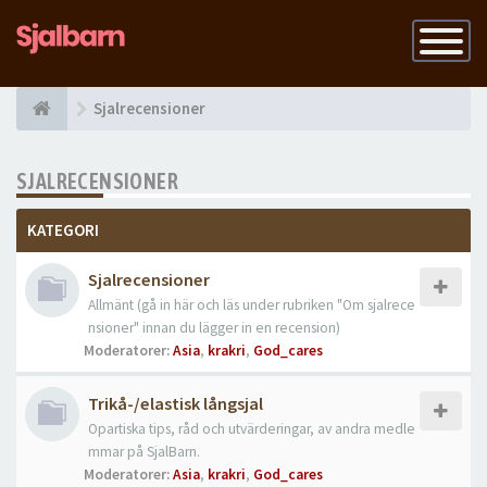
Slå
på
navigatio
Sjalrecensioner
SJALRECENSIONER
KATEGORI
Sjalrecensioner
Allmänt (gå in här och läs under rubriken "Om sjalrece
nsioner" innan du lägger in en recension)
Moderatorer:
Asia
,
krakri
,
God_cares
Trikå-/elastisk långsjal
Opartiska tips, råd och utvärderingar, av andra medle
mmar på SjalBarn.
Moderatorer:
Asia
,
krakri
,
God_cares