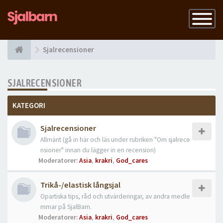
Slå
på
navigatio
Sjalrecensioner
SJALRECENSIONER
KATEGORI
Sjalrecensioner
Allmänt (gå in här och läs under rubriken "Om sjalrece
nsioner" innan du lägger in en recension)
Moderatorer:
Asia
,
krakri
,
God_cares
Trikå-/elastisk långsjal
Opartiska tips, råd och utvärderingar, av andra medle
mmar på SjalBarn.
Moderatorer:
Asia
,
krakri
,
God_cares