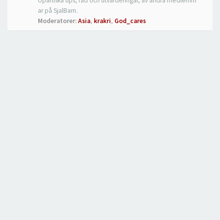
Opartiska tips, råd och utvärderingar, av andra medlemm
ar på SjalBarn.
Moderatorer:
Asia
,
krakri
,
God_cares