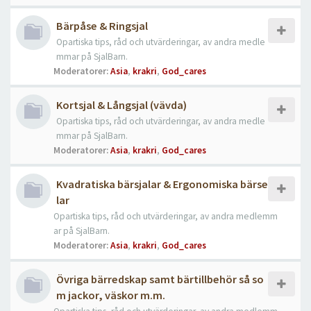
Bärpåse & Ringsjal
Opartiska tips, råd och utvärderingar, av andra medle
mmar på SjalBarn.
Moderatorer:
Asia
,
krakri
,
God_cares
Kortsjal & Långsjal (vävda)
Opartiska tips, råd och utvärderingar, av andra medle
mmar på SjalBarn.
Moderatorer:
Asia
,
krakri
,
God_cares
Kvadratiska bärsjalar & Ergonomiska bärse
lar
Opartiska tips, råd och utvärderingar, av andra medlemm
ar på SjalBarn.
Moderatorer:
Asia
,
krakri
,
God_cares
Övriga bärredskap samt bärtillbehör så so
m jackor, väskor m.m.