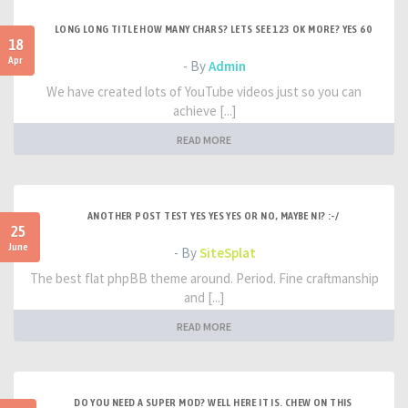
LONG LONG TITLE HOW MANY CHARS? LETS SEE 123 OK MORE? YES 60
18
Apr
- By
Admin
We have created lots of YouTube videos just so you can
achieve [...]
READ MORE
ANOTHER POST TEST YES YES YES OR NO, MAYBE NI? :-/
25
June
- By
SiteSplat
The best flat phpBB theme around. Period. Fine craftmanship
and [...]
READ MORE
DO YOU NEED A SUPER MOD? WELL HERE IT IS. CHEW ON THIS