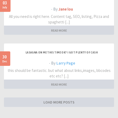
03
July
- By
Jane lou
All you need is right here. Content tag, SEO, listing, Pizza and
spaghetti [...]
READ MORE
LASAGNA ON ME THIS TIME OK? I GOT PLENTY OF CASH
30
Dec
- By
Larry Page
this should be fantastic. but what about links,images, bbcodes
etc etc? [...]
READ MORE
LOAD MORE POSTS