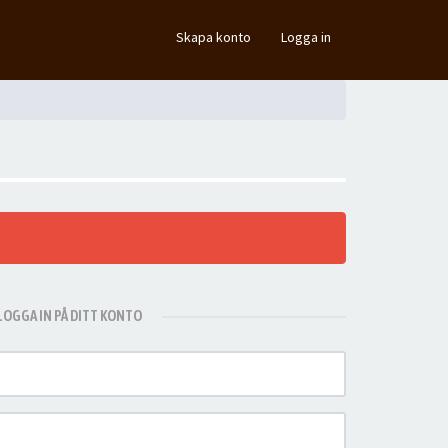
×
Skapa konto
Logga in
LOGGA IN PÅ DITT KONTO