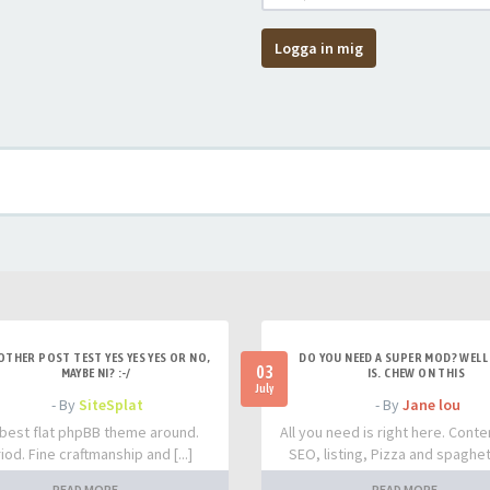
Logga in mig
OTHER POST TEST YES YES YES OR NO,
DO YOU NEED A SUPER MOD? WELL 
03
MAYBE NI? :-/
IS. CHEW ON THIS
July
- By
SiteSplat
- By
Jane lou
best flat phpBB theme around.
All you need is right here. Conte
iod. Fine craftmanship and [...]
SEO, listing, Pizza and spaghetti
READ MORE
READ MORE