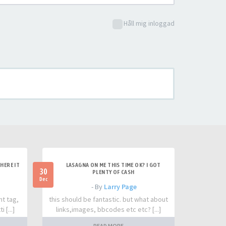
Håll mig inloggad
HERE IT
LASAGNA ON ME THIS TIME OK? I GOT
30
PLENTY OF CASH
Dec
- By
Larry Page
nt tag,
this should be fantastic. but what about
 [...]
links,images, bbcodes etc etc? [...]
READ MORE