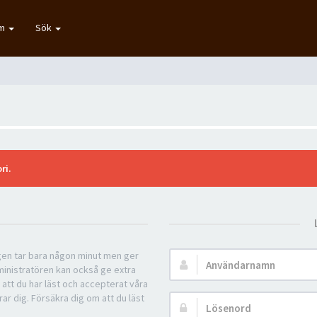
um
Sök
ri.
ngen tar bara någon minut men ger
Användarnamn:
ministratören kan också ge extra
 att du har läst och accepterat våra
rar dig. Försäkra dig om att du läst
Lösenord: