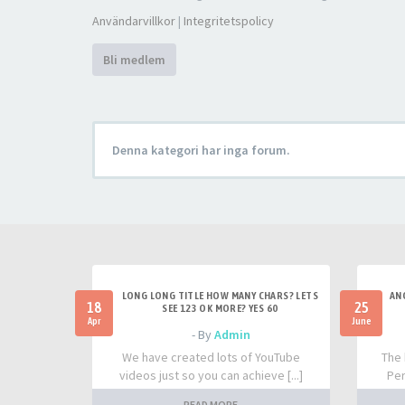
Användarvillkor
|
Integritetspolicy
Bli medlem
Denna kategori har inga forum.
LONG LONG TITLE HOW MANY CHARS? LETS
AN
18
25
SEE 123 OK MORE? YES 60
Apr
June
- By
Admin
We have created lots of YouTube
The 
videos just so you can achieve [...]
Per
READ MORE