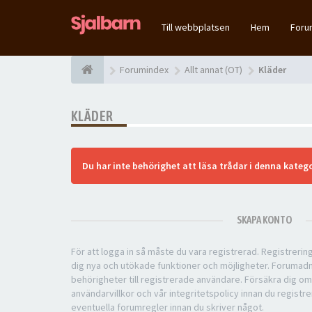
Till webbplatsen
Hem
For
Forumindex
Allt annat (OT)
Kläder
KLÄDER
Du har inte behörighet att läsa trådar i denna katego
SKAPA KONTO
För att logga in så måste du vara registrerad. Registreri
dig nya och utökade funktioner och möjligheter. Forumad
behörigheter till registrerade användare. Försäkra dig om
användarvillkor och vår integritetspolicy innan du registre
eventuella forumregler innan du skriver något.