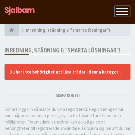
Slå
på
navigatio
Inredning, städning & "smarta lösningar"!
INREDNING, STÄDNING & "SMARTA LÖSNINGAR"!
Du har inte behörighet att läsa trådar i denna kategori.
SKAPA KONTO
För att logga in så måste du vara registrerad. Registreringen tar
bara någon minut men ger dig nya och utökade funktioner och
möjligheter. Forumadministratören kan också ge extra
behörigheter till registrerade användare. Försäkra dig om att du har
läst och accepterat våra användarvillkor och vår integritetspolicy