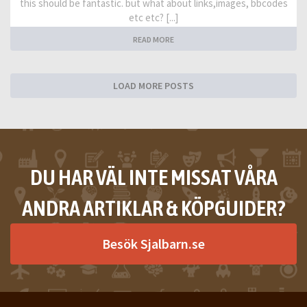
this should be fantastic. but what about links,images, bbcodes
etc etc? [...]
READ MORE
LOAD MORE POSTS
DU HAR VÄL INTE MISSAT VÅRA
ANDRA ARTIKLAR & KÖPGUIDER?
Besök Sjalbarn.se