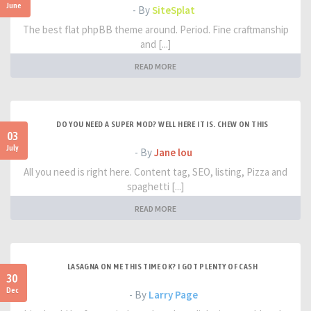
June
- By
SiteSplat
The best flat phpBB theme around. Period. Fine craftmanship
and [...]
READ MORE
DO YOU NEED A SUPER MOD? WELL HERE IT IS. CHEW ON THIS
03
July
- By
Jane lou
All you need is right here. Content tag, SEO, listing, Pizza and
spaghetti [...]
READ MORE
LASAGNA ON ME THIS TIME OK? I GOT PLENTY OF CASH
30
Dec
- By
Larry Page