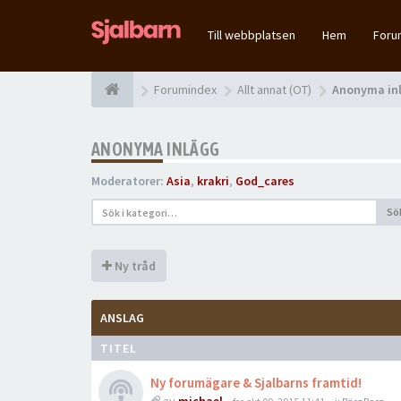
Till webbplatsen
Hem
For
Forumindex
Allt annat (OT)
Anonyma in
ANONYMA INLÄGG
Moderatorer:
Asia
,
krakri
,
God_cares
Sö
Ny tråd
ANSLAG
TITEL
Ny forumägare & Sjalbarns framtid!