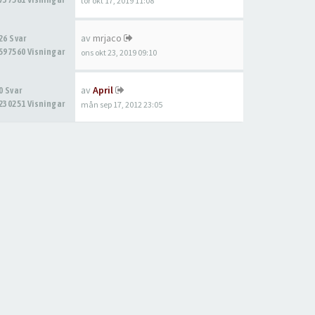
tor okt 17, 2019 11:08
av
mrjaco
26 Svar
597560 Visningar
ons okt 23, 2019 09:10
av
April
0 Svar
230251 Visningar
mån sep 17, 2012 23:05