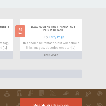
HERE IT
LASAGNA ON ME THIS TIME OK? I GOT
30
PLENTY OF CASH
Dec
- By
Larry Page
nt tag,
this should be fantastic. but what about
 [...]
links,images, bbcodes etc etc? [...]
READ MORE
Besök Sjalbarn.se