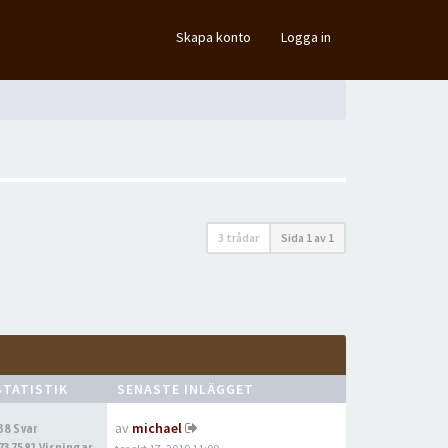
×
Skapa konto
Logga in
3 trådar
Sida
1
av
1
STATISTIK
SENASTE INLÄGGET
av
michael
38 Svar
737581 Visningar