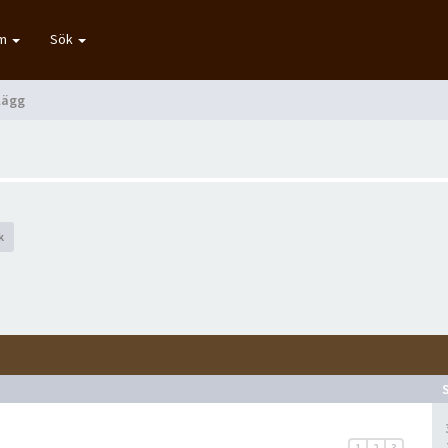
um
Sök
lägg
k