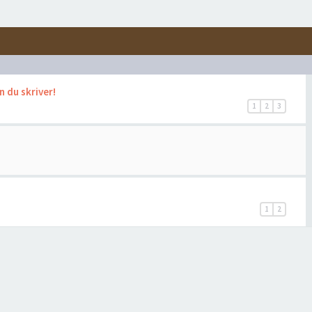
 du skriver!
1
2
3
1
2