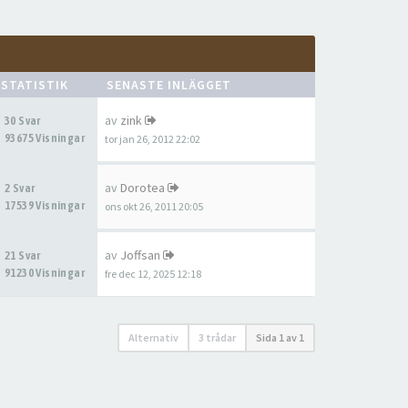
STATISTIK
SENASTE INLÄGGET
av
zink
30 Svar
93675 Visningar
tor jan 26, 2012 22:02
av
Dorotea
2 Svar
17539 Visningar
ons okt 26, 2011 20:05
av
Joffsan
21 Svar
91230 Visningar
fre dec 12, 2025 12:18
Alternativ
3 trådar
Sida
1
av
1