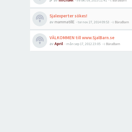
av
michael
-
fre okt 09, 2015 11:41
- i:
BäraBarn
Sjalexperter sökes!
av
mammatillE
-
tor nov 27, 2014 09:53
- i:
BäraBarn
VÄLKOMMEN till www.SjalBarn.se
av
April
-
mån sep 17, 2012 23:05
- i:
BäraBarn