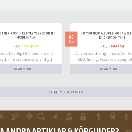
OTHER POST TEST YES YES YES OR NO,
DO YOU NEED A SUPER MOD? WELL 
03
MAYBE NI? :-/
IS. CHEW ON THIS
July
- By
SiteSplat
- By
Jane lou
best flat phpBB theme around.
All you need is right here. Conte
iod. Fine craftmanship and [...]
SEO, listing, Pizza and spaghetti
READ MORE
READ MORE
LOAD MORE POSTS
RA ANDRA ARTIKLAR & KÖPGUIDER?