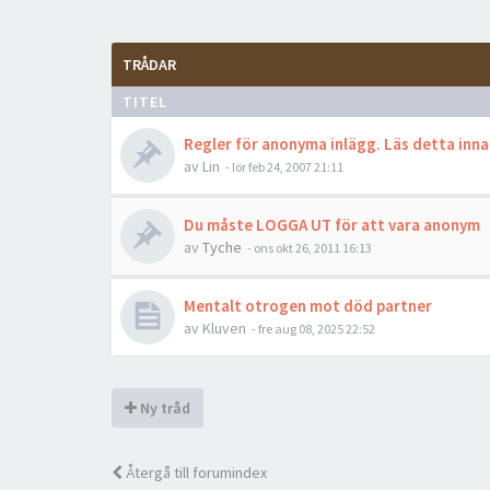
TRÅDAR
TITEL
Regler för anonyma inlägg. Läs detta innan
av
Lin
-
lör feb 24, 2007 21:11
Du måste LOGGA UT för att vara anonym
av
Tyche
-
ons okt 26, 2011 16:13
Mentalt otrogen mot död partner
av
Kluven
-
fre aug 08, 2025 22:52
Ny tråd
Återgå till forumindex