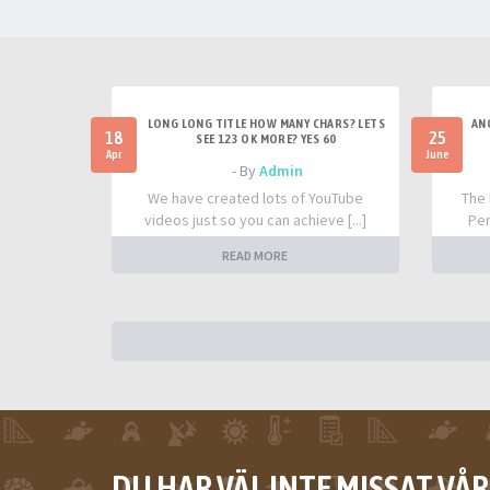
LONG LONG TITLE HOW MANY CHARS? LETS
AN
18
25
SEE 123 OK MORE? YES 60
Apr
June
- By
Admin
We have created lots of YouTube
The 
videos just so you can achieve [...]
Per
READ MORE
DU HAR VÄL INTE MISSAT VÅ