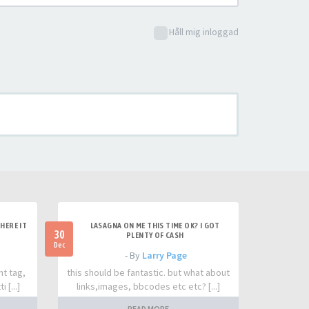
Håll mig inloggad
HERE IT
LASAGNA ON ME THIS TIME OK? I GOT
30
PLENTY OF CASH
Dec
- By
Larry Page
nt tag,
this should be fantastic. but what about
 [...]
links,images, bbcodes etc etc? [...]
READ MORE