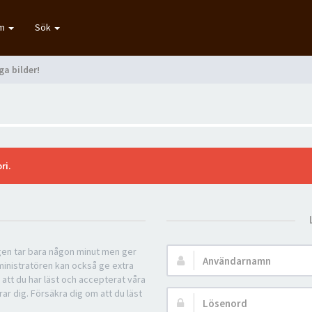
um
Sök
ga bilder!
ri.
ngen tar bara någon minut men ger
Användarnamn:
ministratören kan också ge extra
 att du har läst och accepterat våra
rar dig. Försäkra dig om att du läst
Lösenord: