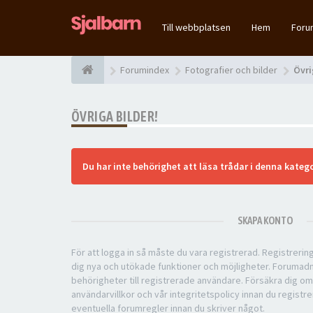
Till webbplatsen
Hem
For
Forumindex
Fotografier och bilder
Övri
ÖVRIGA BILDER!
Du har inte behörighet att läsa trådar i denna katego
SKAPA KONTO
För att logga in så måste du vara registrerad. Registreri
dig nya och utökade funktioner och möjligheter. Forumad
behörigheter till registrerade användare. Försäkra dig om
användarvillkor och vår integritetspolicy innan du registre
eventuella forumregler innan du skriver något.