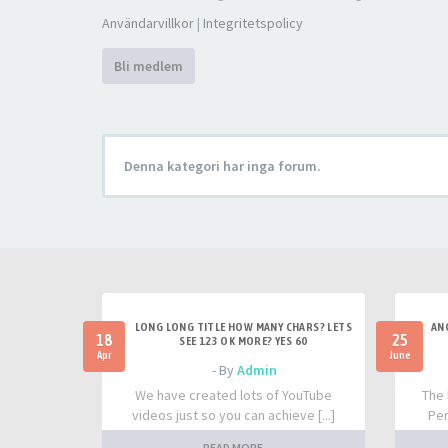
Användarvillkor
|
Integritetspolicy
Bli medlem
Denna kategori har inga forum.
LONG LONG TITLE HOW MANY CHARS? LETS
AN
18
25
SEE 123 OK MORE? YES 60
Apr
June
- By
Admin
We have created lots of YouTube
The 
videos just so you can achieve [...]
Per
READ MORE