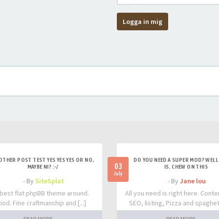
Logga in mig
OTHER POST TEST YES YES YES OR NO,
DO YOU NEED A SUPER MOD? WELL 
03
MAYBE NI? :-/
IS. CHEW ON THIS
July
- By
SiteSplat
- By
Jane lou
best flat phpBB theme around.
All you need is right here. Conte
iod. Fine craftmanship and [...]
SEO, listing, Pizza and spaghetti
READ MORE
READ MORE