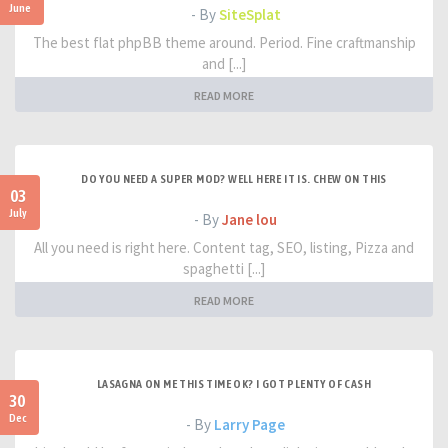
June
- By
SiteSplat
The best flat phpBB theme around. Period. Fine craftmanship
and [...]
READ MORE
DO YOU NEED A SUPER MOD? WELL HERE IT IS. CHEW ON THIS
03
July
- By
Jane lou
All you need is right here. Content tag, SEO, listing, Pizza and
spaghetti [...]
READ MORE
LASAGNA ON ME THIS TIME OK? I GOT PLENTY OF CASH
30
Dec
- By
Larry Page