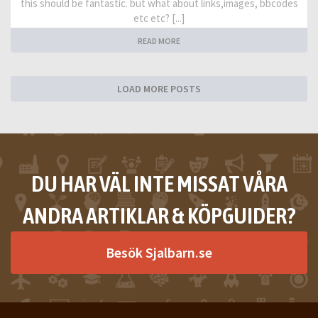
this should be fantastic. but what about links,images, bbcodes
etc etc? [...]
READ MORE
LOAD MORE POSTS
DU HAR VÄL INTE MISSAT VÅRA
ANDRA ARTIKLAR & KÖPGUIDER?
Besök Sjalbarn.se