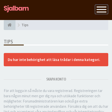
Slå
på
navigatio
Tips
TIPS
Du har inte behörighet att läsa trådar i denna kategori.
SKAPA KONTO
För att logga in så måste du vara registrerad. Registreringen tar
bara någon minut men ger dig nya och utökade funktioner och
möjligheter. Forumadministratören kan också ge extra
behörigheter till registrerade användare. Försäkra dig om att du har
läst och accepterat våra användarvillkor och vår integritetspolicy