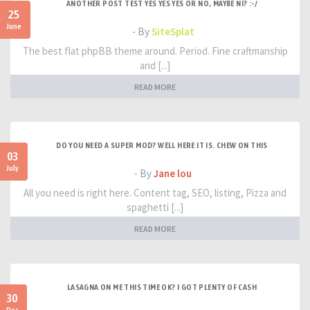
ANOTHER POST TEST YES YES YES OR NO, MAYBE NI? :-/
25
June
- By
SiteSplat
The best flat phpBB theme around. Period. Fine craftmanship
and [...]
READ MORE
DO YOU NEED A SUPER MOD? WELL HERE IT IS. CHEW ON THIS
03
July
- By
Jane lou
All you need is right here. Content tag, SEO, listing, Pizza and
spaghetti [...]
READ MORE
LASAGNA ON ME THIS TIME OK? I GOT PLENTY OF CASH
30
Dec