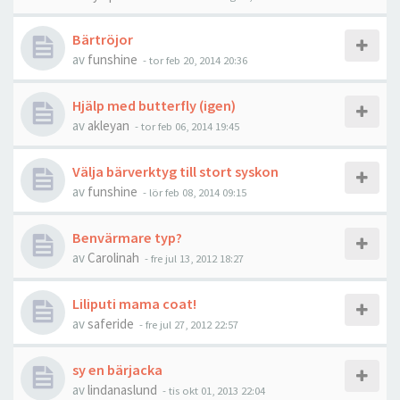
Bärtröjor
av
funshine
-
tor feb 20, 2014 20:36
Hjälp med butterfly (igen)
av
akleyan
-
tor feb 06, 2014 19:45
Välja bärverktyg till stort syskon
av
funshine
-
lör feb 08, 2014 09:15
Benvärmare typ?
av
Carolinah
-
fre jul 13, 2012 18:27
Liliputi mama coat!
av
saferide
-
fre jul 27, 2012 22:57
sy en bärjacka
av
lindanaslund
-
tis okt 01, 2013 22:04