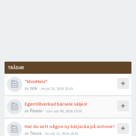
TRÅDAR
"MiniMeis"
av
zink
-
fre jul 10, 2020 23:35
Egentillverkad bärsele säljes!
av
Peasio
-
sön apr 08, 2018 19:36
Har du sett någon ny bärjacka på sistone?
av
Teusa
-
tis okt 11, 2016 18:34