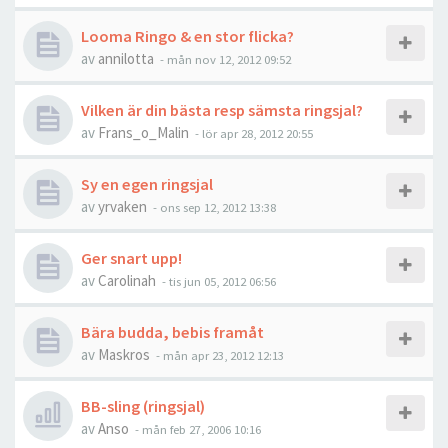
Looma Ringo & en stor flicka?
av
annilotta
-
mån nov 12, 2012 09:52
Vilken är din bästa resp sämsta ringsjal?
av
Frans_o_Malin
-
lör apr 28, 2012 20:55
Sy en egen ringsjal
av
yrvaken
-
ons sep 12, 2012 13:38
Ger snart upp!
av
Carolinah
-
tis jun 05, 2012 06:56
Bära budda, bebis framåt
av
Maskros
-
mån apr 23, 2012 12:13
BB-sling (ringsjal)
av
Anso
-
mån feb 27, 2006 10:16