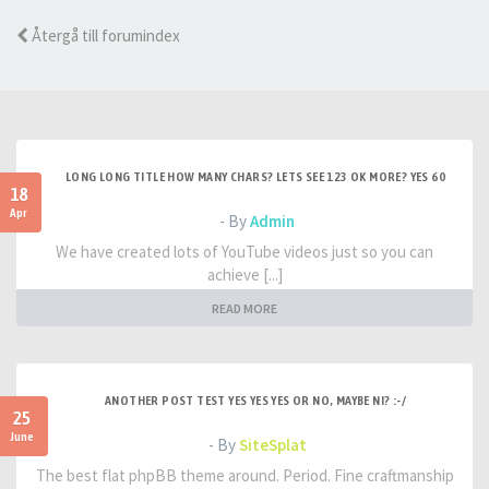
Återgå till forumindex
LONG LONG TITLE HOW MANY CHARS? LETS SEE 123 OK MORE? YES 60
18
Apr
- By
Admin
We have created lots of YouTube videos just so you can
achieve [...]
READ MORE
ANOTHER POST TEST YES YES YES OR NO, MAYBE NI? :-/
25
June
- By
SiteSplat
The best flat phpBB theme around. Period. Fine craftmanship