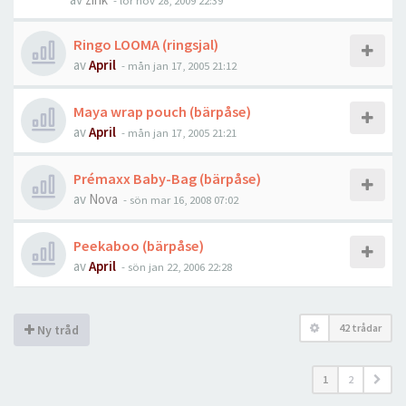
-
lör nov 28, 2009 22:39
Ringo LOOMA (ringsjal)
av
April
-
mån jan 17, 2005 21:12
Maya wrap pouch (bärpåse)
av
April
-
mån jan 17, 2005 21:21
Prémaxx Baby-Bag (bärpåse)
av
Nova
-
sön mar 16, 2008 07:02
Peekaboo (bärpåse)
av
April
-
sön jan 22, 2006 22:28
42 trådar
Ny tråd
1
2