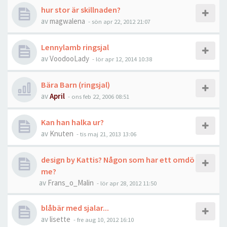
hur stor är skillnaden?
av
magwalena
-
sön apr 22, 2012 21:07
Lennylamb ringsjal
av
VoodooLady
-
lör apr 12, 2014 10:38
Bära Barn (ringsjal)
av
April
-
ons feb 22, 2006 08:51
Kan han halka ur?
av
Knuten
-
tis maj 21, 2013 13:06
design by Kattis? Någon som har ett omdö
me?
av
Frans_o_Malin
-
lör apr 28, 2012 11:50
blåbär med sjalar...
av
lisette
-
fre aug 10, 2012 16:10