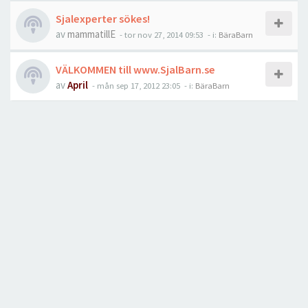
Sjalexperter sökes!
av
mammatillE
-
tor nov 27, 2014 09:53
- i:
BäraBarn
VÄLKOMMEN till www.SjalBarn.se
av
April
-
mån sep 17, 2012 23:05
- i:
BäraBarn