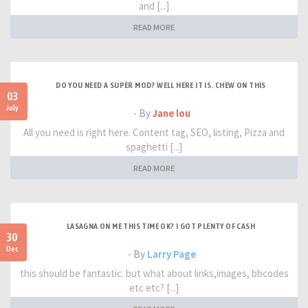
and [...]
READ MORE
DO YOU NEED A SUPER MOD? WELL HERE IT IS. CHEW ON THIS
03
July
- By
Jane lou
All you need is right here. Content tag, SEO, listing, Pizza and
spaghetti [...]
READ MORE
LASAGNA ON ME THIS TIME OK? I GOT PLENTY OF CASH
30
Dec
- By
Larry Page
this should be fantastic. but what about links,images, bbcodes
etc etc? [...]