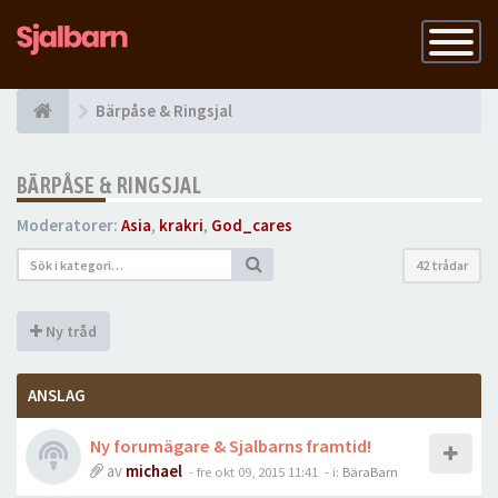
Slå
på
navigatio
Bärpåse & Ringsjal
BÄRPÅSE & RINGSJAL
Moderatorer:
Asia
,
krakri
,
God_cares
42 trådar
Ny tråd
ANSLAG
Ny forumägare & Sjalbarns framtid!
av
michael
-
fre okt 09, 2015 11:41
- i:
BäraBarn