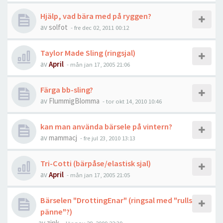
Hjälp, vad bära med på ryggen?
av
solfot
-
fre dec 02, 2011 00:12
Taylor Made Sling (ringsjal)
av
April
-
mån jan 17, 2005 21:06
Färga bb-sling?
av
FlummigBlomma
-
tor okt 14, 2010 10:46
kan man använda bärsele på vintern?
av
mammacj
-
fre jul 23, 2010 13:13
Tri-Cotti (bärpåse/elastisk sjal)
av
April
-
mån jan 17, 2005 21:05
Bärselen "DrottingEnar" (ringsal med "rulls
pänne"?)
av
zink