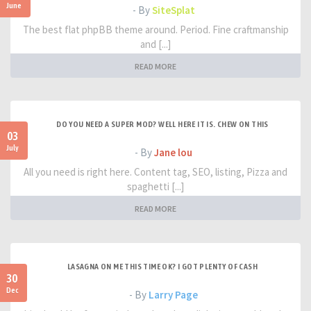
June
- By
SiteSplat
The best flat phpBB theme around. Period. Fine craftmanship
and [...]
READ MORE
DO YOU NEED A SUPER MOD? WELL HERE IT IS. CHEW ON THIS
03
July
- By
Jane lou
All you need is right here. Content tag, SEO, listing, Pizza and
spaghetti [...]
READ MORE
LASAGNA ON ME THIS TIME OK? I GOT PLENTY OF CASH
30
Dec
- By
Larry Page