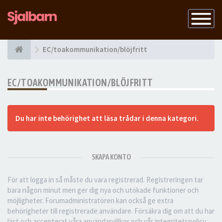
Slå
på
navigatio
EC/toakommunikation/blöjfritt
EC/TOAKOMMUNIKATION/BLÖJFRITT
Du har inte behörighet att läsa trådar i denna kategori.
SKAPA KONTO
För att logga in så måste du vara registrerad. Registreringen tar
bara någon minut men ger dig nya och utökade funktioner och
möjligheter. Forumadministratören kan också ge extra
behörigheter till registrerade användare. Försäkra dig om att du har
läst och accepterat våra användarvillkor och vår integritetspolicy