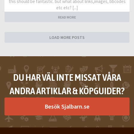
this should be fantastic. but what about links,images, bbcodes
etc etc? [...]
READ MORE
LOAD MORE POSTS
DU HAR VÄL INTE MISSAT VÅRA
ANDRA ARTIKLAR & KÖPGUIDER?
Besök Sjalbarn.se