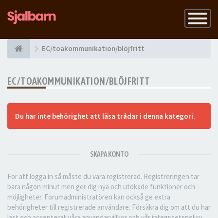
Slå
på
navigatio
EC/toakommunikation/blöjfritt
EC/TOAKOMMUNIKATION/BLÖJFRITT
Du har inte behörighet att läsa trådar i denna kategori.
SKAPA KONTO
För att logga in så måste du vara registrerad. Registreringen tar
bara någon minut men ger dig nya och utökade funktioner och
möjligheter. Forumadministratören kan också ge extra
behörigheter till registrerade användare. Försäkra dig om att du har
läst och accepterat våra användarvillkor och vår integritetspolicy