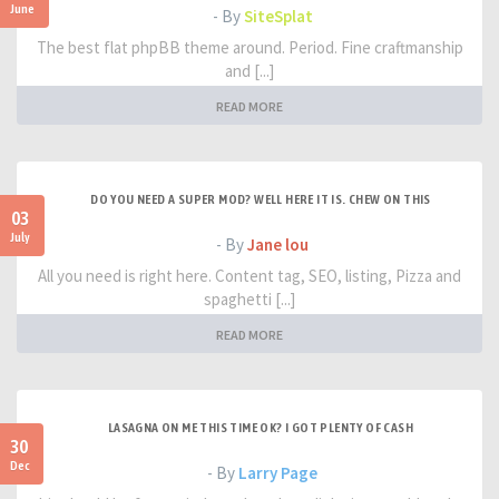
June
- By
SiteSplat
The best flat phpBB theme around. Period. Fine craftmanship
and [...]
READ MORE
DO YOU NEED A SUPER MOD? WELL HERE IT IS. CHEW ON THIS
03
July
- By
Jane lou
All you need is right here. Content tag, SEO, listing, Pizza and
spaghetti [...]
READ MORE
LASAGNA ON ME THIS TIME OK? I GOT PLENTY OF CASH
30
Dec
- By
Larry Page