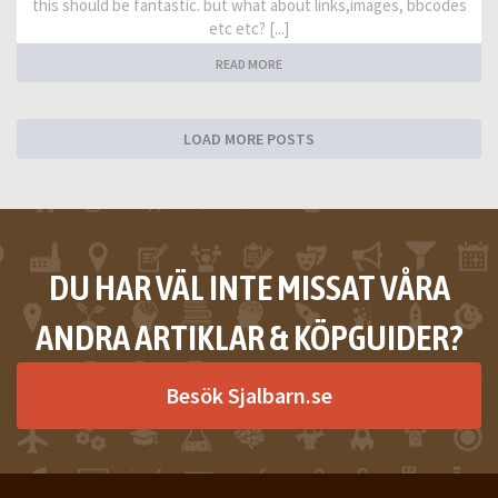
this should be fantastic. but what about links,images, bbcodes
etc etc? [...]
READ MORE
LOAD MORE POSTS
DU HAR VÄL INTE MISSAT VÅRA
ANDRA ARTIKLAR & KÖPGUIDER?
Besök Sjalbarn.se