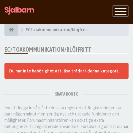
Slå
på
navigatio
EC/toakommunikation/blöjfritt
EC/TOAKOMMUNIKATION/BLÖJFRITT
Du har inte behörighet att läsa trådar i denna kategori.
SKAPA KONTO
För att logga in så måste du vara registrerad. Registreringen tar
bara någon minut men ger dig nya och utökade funktioner och
möjligheter. Forumadministratören kan också ge extra
behörigheter till registrerade användare. Försäkra dig om att du har
läst och accepterat våra användarvillkor och vår integritetspolicy