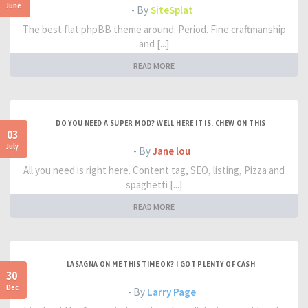
June
- By
SiteSplat
The best flat phpBB theme around. Period. Fine craftmanship
and [...]
READ MORE
DO YOU NEED A SUPER MOD? WELL HERE IT IS. CHEW ON THIS
03
July
- By
Jane lou
All you need is right here. Content tag, SEO, listing, Pizza and
spaghetti [...]
READ MORE
LASAGNA ON ME THIS TIME OK? I GOT PLENTY OF CASH
30
Dec
- By
Larry Page