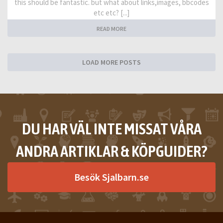
this should be fantastic. but what about links,images, bbcodes
etc etc? [...]
READ MORE
LOAD MORE POSTS
DU HAR VÄL INTE MISSAT VÅRA
ANDRA ARTIKLAR & KÖPGUIDER?
Besök Sjalbarn.se