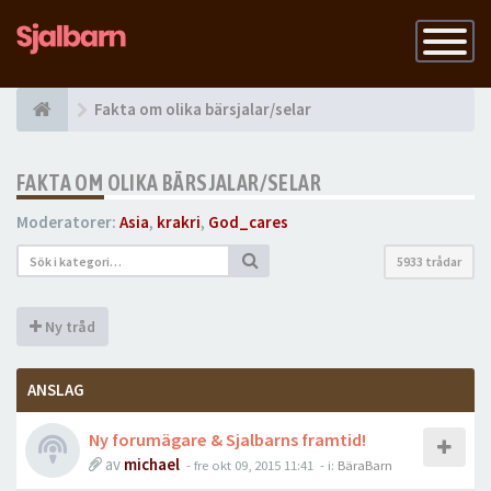
Slå
på
navigatio
Fakta om olika bärsjalar/selar
FAKTA OM OLIKA BÄRSJALAR/SELAR
Moderatorer:
Asia
,
krakri
,
God_cares
5933 trådar
Ny tråd
ANSLAG
Ny forumägare & Sjalbarns framtid!
av
michael
-
fre okt 09, 2015 11:41
- i:
BäraBarn