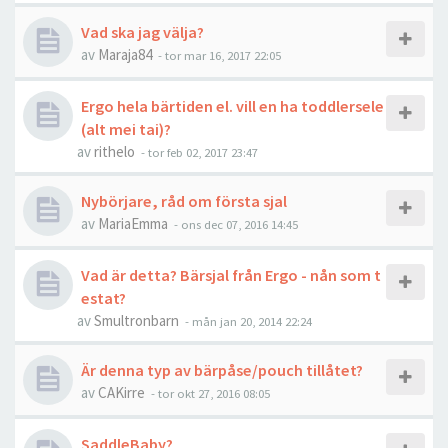
Vad ska jag välja?
av
Maraja84
-
tor mar 16, 2017 22:05
Ergo hela bärtiden el. vill en ha toddlersele
(alt mei tai)?
av
rithelo
-
tor feb 02, 2017 23:47
Nybörjare, råd om första sjal
av
MariaEmma
-
ons dec 07, 2016 14:45
Vad är detta? Bärsjal från Ergo - nån som t
estat?
av
Smultronbarn
-
mån jan 20, 2014 22:24
Är denna typ av bärpåse/pouch tillåtet?
av
CAKirre
-
tor okt 27, 2016 08:05
SaddleBaby?