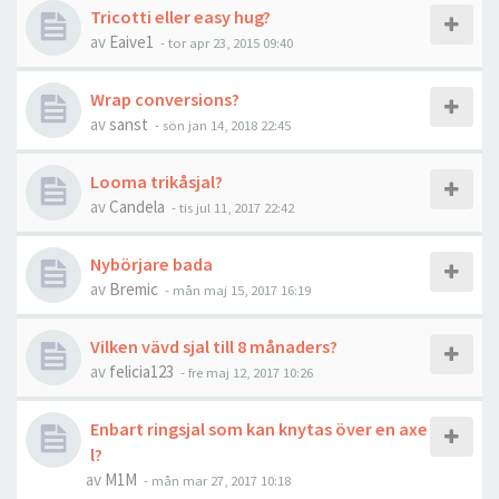
Tricotti eller easy hug?
av
Eaive1
-
tor apr 23, 2015 09:40
Wrap conversions?
av
sanst
-
sön jan 14, 2018 22:45
Looma trikåsjal?
av
Candela
-
tis jul 11, 2017 22:42
Nybörjare bada
av
Bremic
-
mån maj 15, 2017 16:19
Vilken vävd sjal till 8 månaders?
av
felicia123
-
fre maj 12, 2017 10:26
Enbart ringsjal som kan knytas över en axe
l?
av
M1M
-
mån mar 27, 2017 10:18