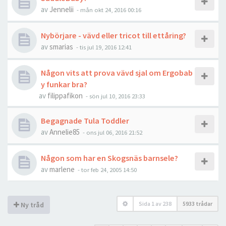
av
Jennelii
-
mån okt 24, 2016 00:16
Nybörjare - vävd eller tricot till ettåring?
av
smarias
-
tis jul 19, 2016 12:41
Någon vits att prova vävd sjal om Ergobab
y funkar bra?
av
filippafikon
-
sön jul 10, 2016 23:33
Begagnade Tula Toddler
av
Annelie85
-
ons jul 06, 2016 21:52
Någon som har en Skogsnäs barnsele?
av
marlene
-
tor feb 24, 2005 14:50
Sida
1
av
238
5933 trådar
Ny tråd