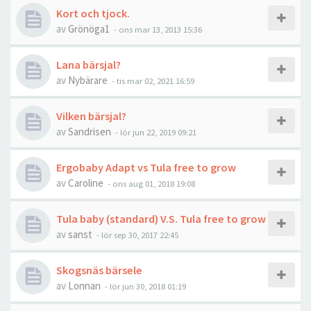
Kort och tjock.
av
Grönöga1
-
ons mar 13, 2013 15:36
Lana bärsjal?
av
Nybärare
-
tis mar 02, 2021 16:59
Vilken bärsjal?
av
Sandrisen
-
lör jun 22, 2019 09:21
Ergobaby Adapt vs Tula free to grow
av
Caroline
-
ons aug 01, 2018 19:08
Tula baby (standard) V.S. Tula free to grow
av
sanst
-
lör sep 30, 2017 22:45
Skogsnäs bärsele
av
Lonnan
-
lör jun 30, 2018 01:19