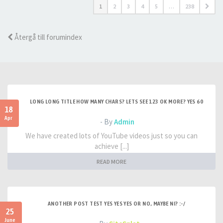
1
2
3
4
5
…
238
Återgå till forumindex
LONG LONG TITLE HOW MANY CHARS? LETS SEE 123 OK MORE? YES 60
18
Apr
- By
Admin
We have created lots of YouTube videos just so you can
achieve [...]
READ MORE
ANOTHER POST TEST YES YES YES OR NO, MAYBE NI? :-/
25
June