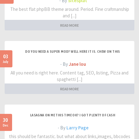
- By
SiteSplat
The best flat phpBB theme around. Period. Fine craftmanship
and [...]
READ MORE
DO YOU NEED A SUPER MOD? WELL HERE IT IS. CHEW ON THIS
03
July
- By
Jane lou
All you need is right here. Content tag, SEO, listing, Pizza and
spaghetti [...]
READ MORE
LASAGNA ON ME THIS TIME OK? I GOT PLENTY OF CASH
30
Dec
- By
Larry Page
this should be fantastic. but what about links,images, bbcodes