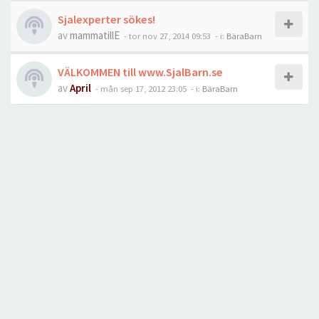
Sjalexperter sökes!
av
mammatillE
-
tor nov 27, 2014 09:53
- i:
BäraBarn
VÄLKOMMEN till www.SjalBarn.se
av
April
-
mån sep 17, 2012 23:05
- i:
BäraBarn