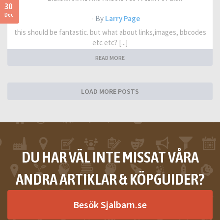
30
Dec
- By
Larry Page
this should be fantastic. but what about links,images, bbcodes
etc etc? [...]
READ MORE
LOAD MORE POSTS
DU HAR VÄL INTE MISSAT VÅRA
ANDRA ARTIKLAR & KÖPGUIDER?
Besök Sjalbarn.se