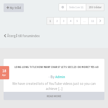
Sida
1
av
11
255 trådar
Ny tråd
1
2
3
4
5
…
11
Återgå till forumindex
LONG LONG TITLE HOW MANY CHARS? LETS SEE 123 OK MORE? YES 60
18
Apr
- By
Admin
We have created lots of YouTube videos just so you can
achieve [...]
READ MORE