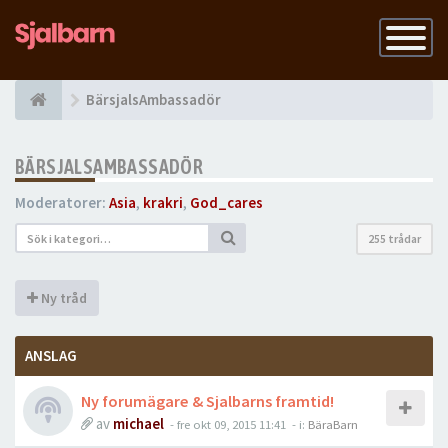
Slå
på
navigatio
BärsjalsAmbassadör
BÄRSJALSAMBASSADÖR
Moderatorer:
Asia
,
krakri
,
God_cares
255 trådar
Ny tråd
ANSLAG
Ny forumägare & Sjalbarns framtid!
av
michael
-
fre okt 09, 2015 11:41
- i:
BäraBarn