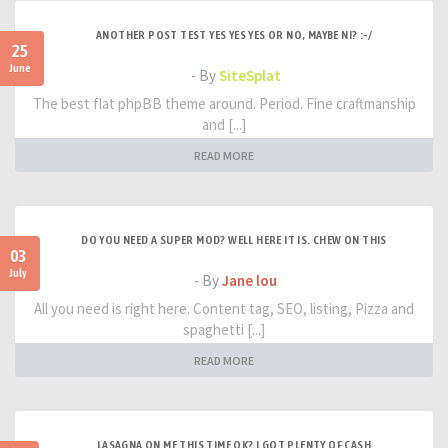
ANOTHER POST TEST YES YES YES OR NO, MAYBE NI? :-/
25
June
- By
SiteSplat
The best flat phpBB theme around. Period. Fine craftmanship
and [...]
READ MORE
DO YOU NEED A SUPER MOD? WELL HERE IT IS. CHEW ON THIS
03
July
- By
Jane lou
All you need is right here. Content tag, SEO, listing, Pizza and
spaghetti [...]
READ MORE
LASAGNA ON ME THIS TIME OK? I GOT PLENTY OF CASH