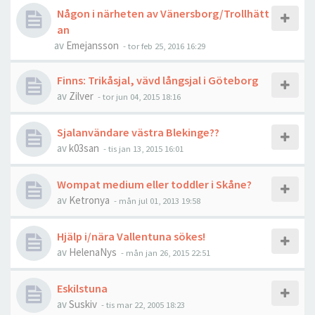
Någon i närheten av Vänersborg/Trollhätt
an
av
Emejansson
-
tor feb 25, 2016 16:29
Finns: Trikåsjal, vävd långsjal i Göteborg
av
Zilver
-
tor jun 04, 2015 18:16
Sjalanvändare västra Blekinge??
av
k03san
-
tis jan 13, 2015 16:01
Wompat medium eller toddler i Skåne?
av
Ketronya
-
mån jul 01, 2013 19:58
Hjälp i/nära Vallentuna sökes!
av
HelenaNys
-
mån jan 26, 2015 22:51
Eskilstuna
av
Suskiv
-
tis mar 22, 2005 18:23