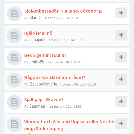
SjalAmbassadör i Halland/Göteborg?
av
KlaraC
-
tis dec 02, 2014 13:14
Hjälp i Malmö
av
Jahajaok
-
fre nov 07, 2014 13:17
Beco gemini i Lund?
av
emilia85
-
fre nov 07, 2014 15:05
Någon i Karlskronaområdet?
av
Bellabellamarie
-
tor nov 06, 2014 08:19
Sjalhjälp i Skövde?
av
Saannaa
-
lör jun 14, 2014 21:07
Wompat och Wallabi i Uppsala eller Norrkö
ping/Söderköping