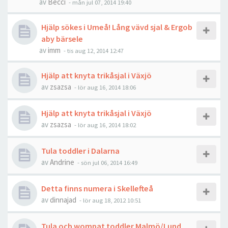
av
Becci
-
mån jul 07, 2014 19:40
Hjälp sökes i Umeå! Lång vävd sjal & Ergob
aby bärsele
av
imm
-
tis aug 12, 2014 12:47
Hjälp att knyta trikåsjal i Växjö
av
zsazsa
-
lör aug 16, 2014 18:06
Hjälp att knyta trikåsjal i Växjö
av
zsazsa
-
lör aug 16, 2014 18:02
Tula toddler i Dalarna
av
Andrine
-
sön jul 06, 2014 16:49
Detta finns numera i Skellefteå
av
dinnajad
-
lör aug 18, 2012 10:51
Tula och wompat toddler Malmö/Lund