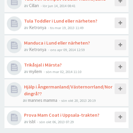
av
Cillan
-
lör jun 14, 2014 08:41
Tula Toddler i Lund eller närheten?
av
Ketronya
-
tis mar 19, 2013 11:49
Manduca i Lund eller närheten?
av
Ketronya
-
ons apr 09, 2014 12:59
Trikåsjal i Märsta?
av
myilem
-
sön mar 02, 2014 11:10
Hjälp i Ångermanland/Västernorrland/Nor
dingrå??
av
mannes mamma
-
sön okt 20, 2013 20:19
Prova Mam Coat i Uppsala-trakten?
av
isbl
-
sön okt 06, 2013 07:29