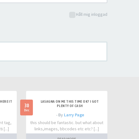
Håll mig inloggad
HERE IT
LASAGNA ON ME THIS TIME OK? I GOT
30
PLENTY OF CASH
Dec
- By
Larry Page
nt tag,
this should be fantastic. but what about
 [...]
links,images, bbcodes etc etc? [...]
READ MORE