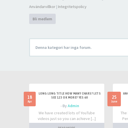
Användarvillkor
|
Integritetspolicy
Bli medlem
Denna kategori har inga forum.
LONG LONG TITLE HOW MANY CHARS? LETS
AN
18
25
SEE 123 OK MORE? YES 60
Apr
June
- By
Admin
We have created lots of YouTube
The 
videos just so you can achieve [...]
Per
READ MORE