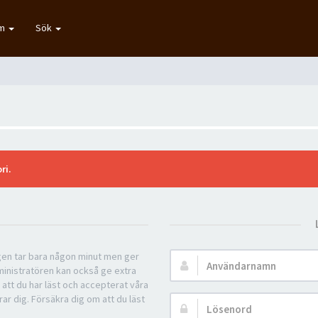
um
Sök
ri.
ngen tar bara någon minut men ger
Användarnamn:
ministratören kan också ge extra
 att du har läst och accepterat våra
rar dig. Försäkra dig om att du läst
Lösenord: