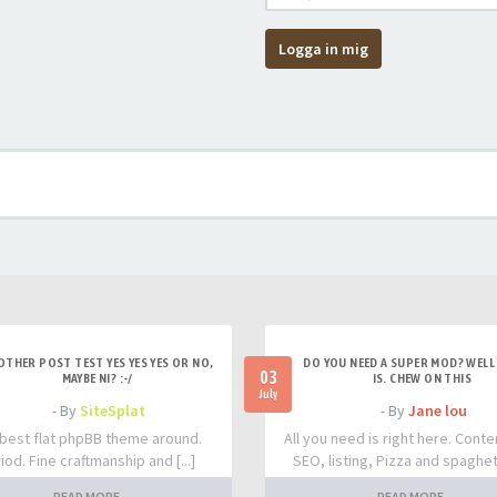
Logga in mig
OTHER POST TEST YES YES YES OR NO,
DO YOU NEED A SUPER MOD? WELL 
03
MAYBE NI? :-/
IS. CHEW ON THIS
July
- By
SiteSplat
- By
Jane lou
best flat phpBB theme around.
All you need is right here. Conte
iod. Fine craftmanship and [...]
SEO, listing, Pizza and spaghetti
READ MORE
READ MORE