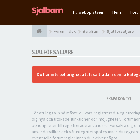
Till webbplatsen
Hem
For
Forumindex
BäraBarn
Sjalförsäljare
SJALFÖRSÄLJARE
Du har inte behörighet att läsa trådar i denna katego
SKAPA KONTO
För att logga in så måste du vara registrerad. Registreri
dig nya och utökade funktioner och möjligheter. Forumad
behörigheter till registrerade användare. Försäkra dig om
användarvillkor och vår integritetspolicy innan du registre
eventuella forumregler innan du skriver något.