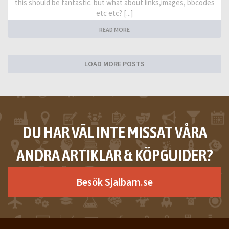
this should be fantastic. but what about links,images, bbcodes
etc etc? [...]
READ MORE
LOAD MORE POSTS
DU HAR VÄL INTE MISSAT VÅRA
ANDRA ARTIKLAR & KÖPGUIDER?
Besök Sjalbarn.se