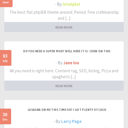
June
- By
SiteSplat
The best flat phpBB theme around. Period. Fine craftmanship
and [...]
READ MORE
DO YOU NEED A SUPER MOD? WELL HERE IT IS. CHEW ON THIS
03
July
- By
Jane lou
All you need is right here. Content tag, SEO, listing, Pizza and
spaghetti [...]
READ MORE
LASAGNA ON ME THIS TIME OK? I GOT PLENTY OF CASH
30
Dec
- By
Larry Page