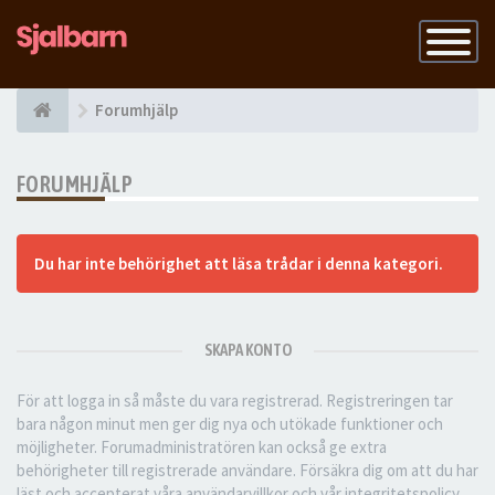
Slå
på
navigatio
Forumhjälp
FORUMHJÄLP
Du har inte behörighet att läsa trådar i denna kategori.
SKAPA KONTO
För att logga in så måste du vara registrerad. Registreringen tar
bara någon minut men ger dig nya och utökade funktioner och
möjligheter. Forumadministratören kan också ge extra
behörigheter till registrerade användare. Försäkra dig om att du har
läst och accepterat våra användarvillkor och vår integritetspolicy