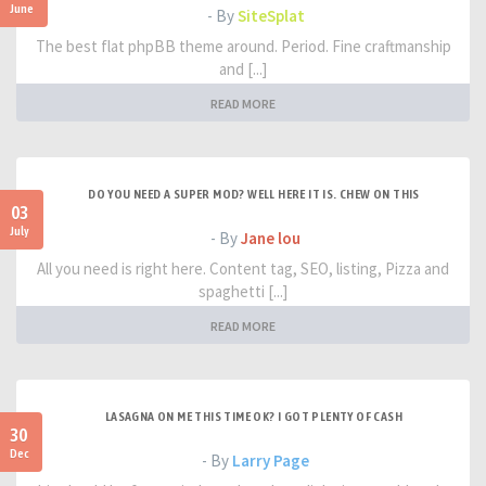
June
- By
SiteSplat
The best flat phpBB theme around. Period. Fine craftmanship
and [...]
READ MORE
DO YOU NEED A SUPER MOD? WELL HERE IT IS. CHEW ON THIS
03
July
- By
Jane lou
All you need is right here. Content tag, SEO, listing, Pizza and
spaghetti [...]
READ MORE
LASAGNA ON ME THIS TIME OK? I GOT PLENTY OF CASH
30
Dec
- By
Larry Page