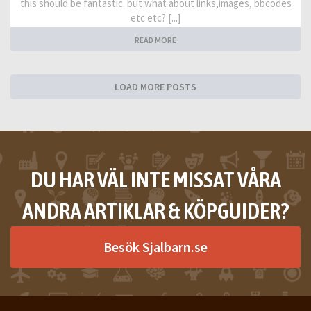
this should be fantastic. but what about links,images, bbcodes
etc etc? [...]
READ MORE
LOAD MORE POSTS
DU HAR VÄL INTE MISSAT VÅRA
ANDRA ARTIKLAR & KÖPGUIDER?
Besök Sjalbarn.se