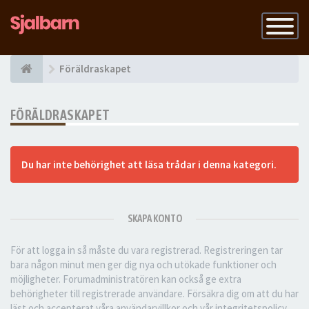
Slå
på
navigatio
Föräldraskapet
FÖRÄLDRASKAPET
Du har inte behörighet att läsa trådar i denna kategori.
SKAPA KONTO
För att logga in så måste du vara registrerad. Registreringen tar
bara någon minut men ger dig nya och utökade funktioner och
möjligheter. Forumadministratören kan också ge extra
behörigheter till registrerade användare. Försäkra dig om att du har
läst och accepterat våra användarvillkor och vår integritetspolicy