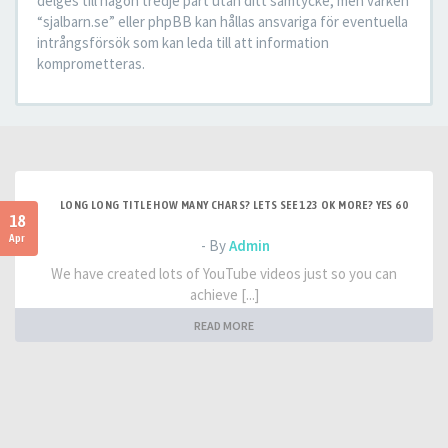
delges till någon tredje part utan ditt samtycke, men varken
“sjalbarn.se” eller phpBB kan hållas ansvariga för eventuella
intrångsförsök som kan leda till att information
komprometteras.
LONG LONG TITLE HOW MANY CHARS? LETS SEE 123 OK MORE? YES 60
18
Apr
- By
Admin
We have created lots of YouTube videos just so you can
achieve [...]
READ MORE