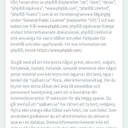
Vårt forum drivs av phpBB (hädanefter “de”, “dem”, “deras”,
“phpBB mjukvara”, “www.phpbb.com”, “phpBB Limited”,
“phpBB Teams”) som är en forumprogramvara tillgänglig
under “
General Public License
” (hädanefter “GPL”) och kan
laddas ner från
www.phpbb.com
. phpBB mjukvaran främjar
endast Internetbaserade diskussioner, phpBB Limited är
inte ansvariga för vad vi tillåter och/eller förbjuder för
innehåll och/eller uppförande. För mer information om
phpBB, besök
https://www.phpbb.com/
.
Du går med på att inte posta något grovt, obscent, vulgärt,
förtalande, hatiskt, hotande, sexuellt orienterat eller något
annat material som kan bryta mot lagarna i ditt land, lagar i
landet där “sjalbarn.se” finns, eller internationell lag. Om du
bryter mot detta så kan det leda till omedelbar och
permanent bannlysning samt att vi kontaktar din
Internetleverantör. IP-adressen för alla inlägg sparas. Du
går med på att “sjalbarn.se” har rätten att ta bort, redigera,
flytta eller stänga vilka trådar som helst, när som helst. Som
användare godkänner du att all information du skriver in
sparas i en databas. Denna information kommer inte att