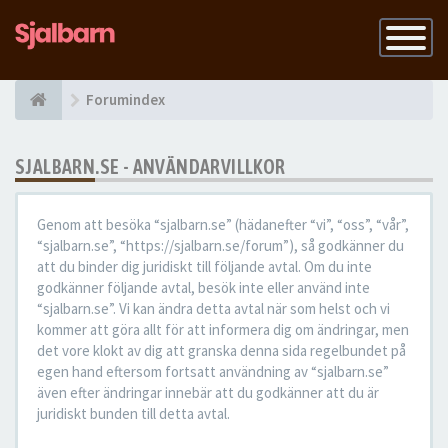
Slå
på
navigatio
Forumindex
SJALBARN.SE - ANVÄNDARVILLKOR
Genom att besöka “sjalbarn.se” (hädanefter “vi”, “oss”, “vår”,
“sjalbarn.se”, “https://sjalbarn.se/forum”), så godkänner du
att du binder dig juridiskt till följande avtal. Om du inte
godkänner följande avtal, besök inte eller använd inte
“sjalbarn.se”. Vi kan ändra detta avtal när som helst och vi
kommer att göra allt för att informera dig om ändringar, men
det vore klokt av dig att granska denna sida regelbundet på
egen hand eftersom fortsatt användning av “sjalbarn.se”
även efter ändringar innebär att du godkänner att du är
juridiskt bunden till detta avtal.