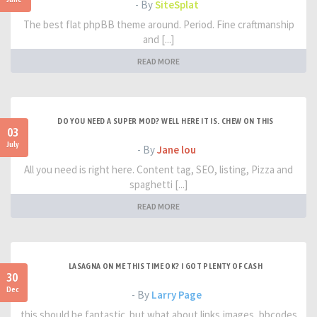
- By
SiteSplat
The best flat phpBB theme around. Period. Fine craftmanship
and [...]
READ MORE
DO YOU NEED A SUPER MOD? WELL HERE IT IS. CHEW ON THIS
03
July
- By
Jane lou
All you need is right here. Content tag, SEO, listing, Pizza and
spaghetti [...]
READ MORE
LASAGNA ON ME THIS TIME OK? I GOT PLENTY OF CASH
30
Dec
- By
Larry Page
this should be fantastic. but what about links,images, bbcodes