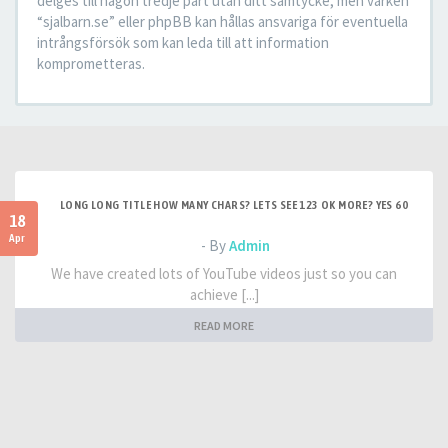
delges till någon tredje part utan ditt samtycke, men varken
“sjalbarn.se” eller phpBB kan hållas ansvariga för eventuella
intrångsförsök som kan leda till att information
komprometteras.
LONG LONG TITLE HOW MANY CHARS? LETS SEE 123 OK MORE? YES 60
18
Apr
- By
Admin
We have created lots of YouTube videos just so you can
achieve [...]
READ MORE