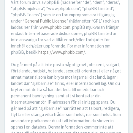
Vårt forum drivs av phpBB (hädanefter “de”, “dem”, “deras”,
“phpBB mjukvara”, “www.phpbb.com”, “phpBB Limited”,
“phpBB Teams”) som är en forumprogramvara tillgänglig
under “
General Public License
” (hädanefter “GPL”) och kan
laddas ner från
www.phpbb.com
. phpBB mjukvaran främjar
endast Internetbaserade diskussioner, phpBB Limited är
inte ansvariga för vad vi tillåter och/eller förbjuder för
innehåll och/eller uppförande. För mer information om
phpBB, besök
https://www.phpbb.com/
.
Du går med på att inte posta något grovt, obscent, vulgärt,
förtalande, hatiskt, hotande, sexuellt orienterat eller något
annat material som kan bryta mot lagarna i ditt land, lagar i
landet där “sjalbarn.se” finns, eller internationell lag. Om du
bryter mot detta så kan det leda till omedelbar och
permanent bannlysning samt att vi kontaktar din
Internetleverantör. IP-adressen för alla inlägg sparas. Du
går med på att “sjalbarn.se” har rätten att ta bort, redigera,
flytta eller stänga vilka trådar som helst, när som helst. Som
användare godkänner du att all information du skriver in
sparas i en databas. Denna information kommer inte att