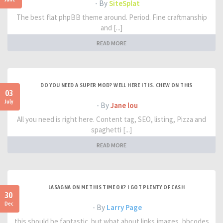
- By
SiteSplat
The best flat phpBB theme around. Period. Fine craftmanship
and [...]
READ MORE
DO YOU NEED A SUPER MOD? WELL HERE IT IS. CHEW ON THIS
03
July
- By
Jane lou
All you need is right here. Content tag, SEO, listing, Pizza and
spaghetti [...]
READ MORE
LASAGNA ON ME THIS TIME OK? I GOT PLENTY OF CASH
30
Dec
- By
Larry Page
this should be fantastic. but what about links,images, bbcodes