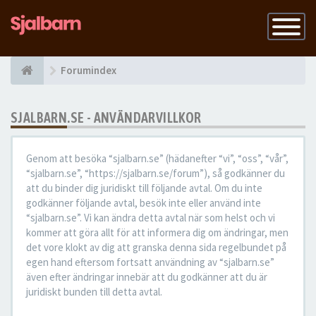
Slå
på
navigatio
Forumindex
SJALBARN.SE - ANVÄNDARVILLKOR
Genom att besöka “sjalbarn.se” (hädanefter “vi”, “oss”, “vår”,
“sjalbarn.se”, “https://sjalbarn.se/forum”), så godkänner du
att du binder dig juridiskt till följande avtal. Om du inte
godkänner följande avtal, besök inte eller använd inte
“sjalbarn.se”. Vi kan ändra detta avtal när som helst och vi
kommer att göra allt för att informera dig om ändringar, men
det vore klokt av dig att granska denna sida regelbundet på
egen hand eftersom fortsatt användning av “sjalbarn.se”
även efter ändringar innebär att du godkänner att du är
juridiskt bunden till detta avtal.