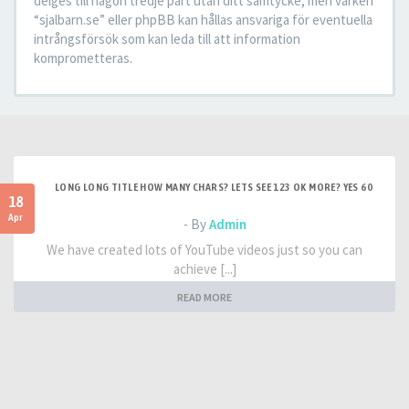
delges till någon tredje part utan ditt samtycke, men varken
“sjalbarn.se” eller phpBB kan hållas ansvariga för eventuella
intrångsförsök som kan leda till att information
komprometteras.
LONG LONG TITLE HOW MANY CHARS? LETS SEE 123 OK MORE? YES 60
18
Apr
- By
Admin
We have created lots of YouTube videos just so you can
achieve [...]
READ MORE