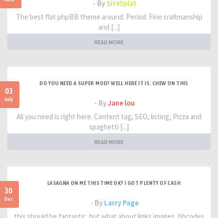
- By
SiteSplat
The best flat phpBB theme around. Period. Fine craftmanship
and [...]
READ MORE
DO YOU NEED A SUPER MOD? WELL HERE IT IS. CHEW ON THIS
03
July
- By
Jane lou
All you need is right here. Content tag, SEO, listing, Pizza and
spaghetti [...]
READ MORE
LASAGNA ON ME THIS TIME OK? I GOT PLENTY OF CASH
30
Dec
- By
Larry Page
this should be fantastic. but what about links,images, bbcodes