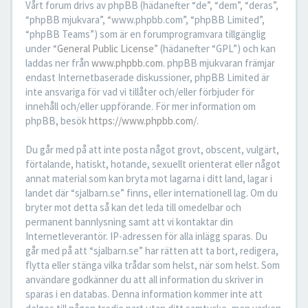
Vårt forum drivs av phpBB (hädanefter “de”, “dem”, “deras”,
“phpBB mjukvara”, “www.phpbb.com”, “phpBB Limited”,
“phpBB Teams”) som är en forumprogramvara tillgänglig
under “
General Public License
” (hädanefter “GPL”) och kan
laddas ner från
www.phpbb.com
. phpBB mjukvaran främjar
endast Internetbaserade diskussioner, phpBB Limited är
inte ansvariga för vad vi tillåter och/eller förbjuder för
innehåll och/eller uppförande. För mer information om
phpBB, besök
https://www.phpbb.com/
.
Du går med på att inte posta något grovt, obscent, vulgärt,
förtalande, hatiskt, hotande, sexuellt orienterat eller något
annat material som kan bryta mot lagarna i ditt land, lagar i
landet där “sjalbarn.se” finns, eller internationell lag. Om du
bryter mot detta så kan det leda till omedelbar och
permanent bannlysning samt att vi kontaktar din
Internetleverantör. IP-adressen för alla inlägg sparas. Du
går med på att “sjalbarn.se” har rätten att ta bort, redigera,
flytta eller stänga vilka trådar som helst, när som helst. Som
användare godkänner du att all information du skriver in
sparas i en databas. Denna information kommer inte att