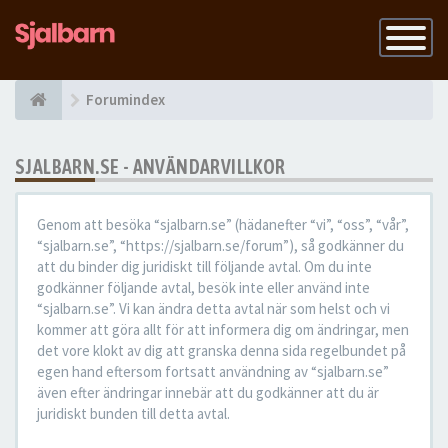
Slå
på
navigatio
Forumindex
SJALBARN.SE - ANVÄNDARVILLKOR
Genom att besöka “sjalbarn.se” (hädanefter “vi”, “oss”, “vår”,
“sjalbarn.se”, “https://sjalbarn.se/forum”), så godkänner du
att du binder dig juridiskt till följande avtal. Om du inte
godkänner följande avtal, besök inte eller använd inte
“sjalbarn.se”. Vi kan ändra detta avtal när som helst och vi
kommer att göra allt för att informera dig om ändringar, men
det vore klokt av dig att granska denna sida regelbundet på
egen hand eftersom fortsatt användning av “sjalbarn.se”
även efter ändringar innebär att du godkänner att du är
juridiskt bunden till detta avtal.