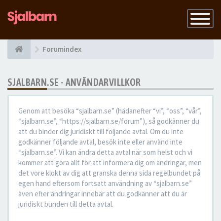
Slå
på
navigatio
Forumindex
SJALBARN.SE - ANVÄNDARVILLKOR
Genom att besöka “sjalbarn.se” (hädanefter “vi”, “oss”, “vår”,
“sjalbarn.se”, “https://sjalbarn.se/forum”), så godkänner du
att du binder dig juridiskt till följande avtal. Om du inte
godkänner följande avtal, besök inte eller använd inte
“sjalbarn.se”. Vi kan ändra detta avtal när som helst och vi
kommer att göra allt för att informera dig om ändringar, men
det vore klokt av dig att granska denna sida regelbundet på
egen hand eftersom fortsatt användning av “sjalbarn.se”
även efter ändringar innebär att du godkänner att du är
juridiskt bunden till detta avtal.