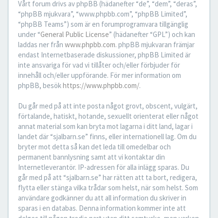
Vårt forum drivs av phpBB (hädanefter “de”, “dem”, “deras”,
“phpBB mjukvara”, “www.phpbb.com”, “phpBB Limited”,
“phpBB Teams”) som är en forumprogramvara tillgänglig
under “
General Public License
” (hädanefter “GPL”) och kan
laddas ner från
www.phpbb.com
. phpBB mjukvaran främjar
endast Internetbaserade diskussioner, phpBB Limited är
inte ansvariga för vad vi tillåter och/eller förbjuder för
innehåll och/eller uppförande. För mer information om
phpBB, besök
https://www.phpbb.com/
.
Du går med på att inte posta något grovt, obscent, vulgärt,
förtalande, hatiskt, hotande, sexuellt orienterat eller något
annat material som kan bryta mot lagarna i ditt land, lagar i
landet där “sjalbarn.se” finns, eller internationell lag. Om du
bryter mot detta så kan det leda till omedelbar och
permanent bannlysning samt att vi kontaktar din
Internetleverantör. IP-adressen för alla inlägg sparas. Du
går med på att “sjalbarn.se” har rätten att ta bort, redigera,
flytta eller stänga vilka trådar som helst, när som helst. Som
användare godkänner du att all information du skriver in
sparas i en databas. Denna information kommer inte att