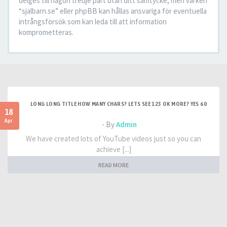
delges till någon tredje part utan ditt samtycke, men varken
“sjalbarn.se” eller phpBB kan hållas ansvariga för eventuella
intrångsförsök som kan leda till att information
komprometteras.
LONG LONG TITLE HOW MANY CHARS? LETS SEE 123 OK MORE? YES 60
18
Apr
- By
Admin
We have created lots of YouTube videos just so you can
achieve [...]
READ MORE