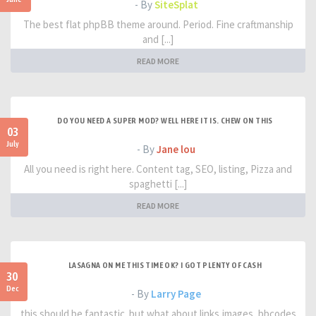
- By
SiteSplat
The best flat phpBB theme around. Period. Fine craftmanship
and [...]
READ MORE
DO YOU NEED A SUPER MOD? WELL HERE IT IS. CHEW ON THIS
03
July
- By
Jane lou
All you need is right here. Content tag, SEO, listing, Pizza and
spaghetti [...]
READ MORE
LASAGNA ON ME THIS TIME OK? I GOT PLENTY OF CASH
30
Dec
- By
Larry Page
this should be fantastic. but what about links,images, bbcodes