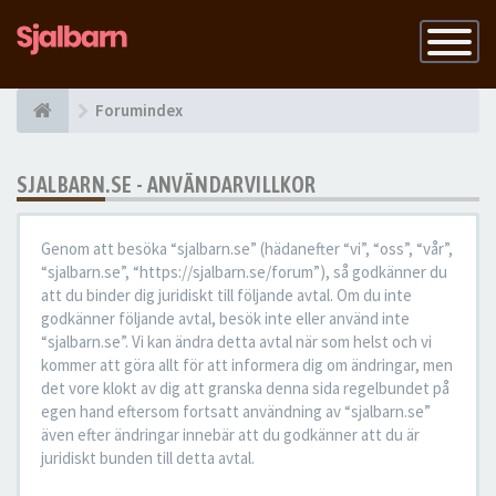
Slå
på
navigatio
Forumindex
SJALBARN.SE - ANVÄNDARVILLKOR
Genom att besöka “sjalbarn.se” (hädanefter “vi”, “oss”, “vår”,
“sjalbarn.se”, “https://sjalbarn.se/forum”), så godkänner du
att du binder dig juridiskt till följande avtal. Om du inte
godkänner följande avtal, besök inte eller använd inte
“sjalbarn.se”. Vi kan ändra detta avtal när som helst och vi
kommer att göra allt för att informera dig om ändringar, men
det vore klokt av dig att granska denna sida regelbundet på
egen hand eftersom fortsatt användning av “sjalbarn.se”
även efter ändringar innebär att du godkänner att du är
juridiskt bunden till detta avtal.