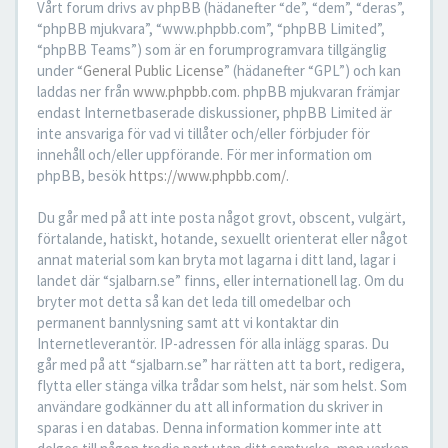
Vårt forum drivs av phpBB (hädanefter “de”, “dem”, “deras”,
“phpBB mjukvara”, “www.phpbb.com”, “phpBB Limited”,
“phpBB Teams”) som är en forumprogramvara tillgänglig
under “
General Public License
” (hädanefter “GPL”) och kan
laddas ner från
www.phpbb.com
. phpBB mjukvaran främjar
endast Internetbaserade diskussioner, phpBB Limited är
inte ansvariga för vad vi tillåter och/eller förbjuder för
innehåll och/eller uppförande. För mer information om
phpBB, besök
https://www.phpbb.com/
.
Du går med på att inte posta något grovt, obscent, vulgärt,
förtalande, hatiskt, hotande, sexuellt orienterat eller något
annat material som kan bryta mot lagarna i ditt land, lagar i
landet där “sjalbarn.se” finns, eller internationell lag. Om du
bryter mot detta så kan det leda till omedelbar och
permanent bannlysning samt att vi kontaktar din
Internetleverantör. IP-adressen för alla inlägg sparas. Du
går med på att “sjalbarn.se” har rätten att ta bort, redigera,
flytta eller stänga vilka trådar som helst, när som helst. Som
användare godkänner du att all information du skriver in
sparas i en databas. Denna information kommer inte att