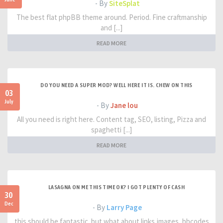
- By
SiteSplat
The best flat phpBB theme around. Period. Fine craftmanship
and [...]
READ MORE
DO YOU NEED A SUPER MOD? WELL HERE IT IS. CHEW ON THIS
03
July
- By
Jane lou
All you need is right here. Content tag, SEO, listing, Pizza and
spaghetti [...]
READ MORE
LASAGNA ON ME THIS TIME OK? I GOT PLENTY OF CASH
30
Dec
- By
Larry Page
this should be fantastic. but what about links,images, bbcodes