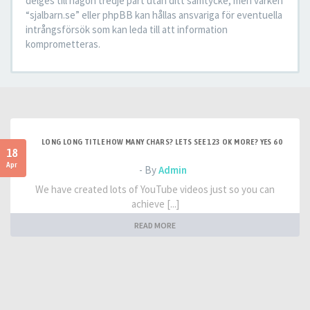
delges till någon tredje part utan ditt samtycke, men varken
“sjalbarn.se” eller phpBB kan hållas ansvariga för eventuella
intrångsförsök som kan leda till att information
komprometteras.
LONG LONG TITLE HOW MANY CHARS? LETS SEE 123 OK MORE? YES 60
18
Apr
- By
Admin
We have created lots of YouTube videos just so you can
achieve [...]
READ MORE