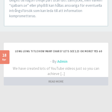
delges till någon tredje part utan ditt samtycke, men varken
“sjalbarn.se” eller phpBB kan hållas ansvariga för eventuella
intrångsförsök som kan leda till att information
komprometteras.
LONG LONG TITLE HOW MANY CHARS? LETS SEE 123 OK MORE? YES 60
18
Apr
- By
Admin
We have created lots of YouTube videos just so you can
achieve [...]
READ MORE