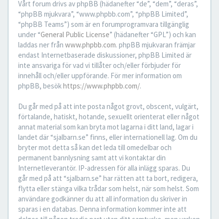
Vårt forum drivs av phpBB (hädanefter “de”, “dem”, “deras”,
“phpBB mjukvara”, “www.phpbb.com”, “phpBB Limited”,
“phpBB Teams”) som är en forumprogramvara tillgänglig
under “
General Public License
” (hädanefter “GPL”) och kan
laddas ner från
www.phpbb.com
. phpBB mjukvaran främjar
endast Internetbaserade diskussioner, phpBB Limited är
inte ansvariga för vad vi tillåter och/eller förbjuder för
innehåll och/eller uppförande. För mer information om
phpBB, besök
https://www.phpbb.com/
.
Du går med på att inte posta något grovt, obscent, vulgärt,
förtalande, hatiskt, hotande, sexuellt orienterat eller något
annat material som kan bryta mot lagarna i ditt land, lagar i
landet där “sjalbarn.se” finns, eller internationell lag. Om du
bryter mot detta så kan det leda till omedelbar och
permanent bannlysning samt att vi kontaktar din
Internetleverantör. IP-adressen för alla inlägg sparas. Du
går med på att “sjalbarn.se” har rätten att ta bort, redigera,
flytta eller stänga vilka trådar som helst, när som helst. Som
användare godkänner du att all information du skriver in
sparas i en databas. Denna information kommer inte att