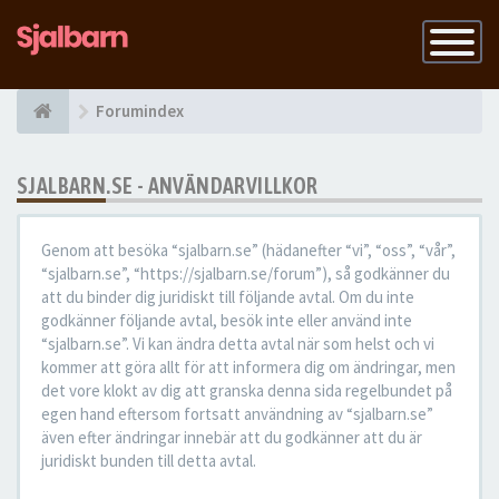
Slå
på
navigatio
Forumindex
SJALBARN.SE - ANVÄNDARVILLKOR
Genom att besöka “sjalbarn.se” (hädanefter “vi”, “oss”, “vår”,
“sjalbarn.se”, “https://sjalbarn.se/forum”), så godkänner du
att du binder dig juridiskt till följande avtal. Om du inte
godkänner följande avtal, besök inte eller använd inte
“sjalbarn.se”. Vi kan ändra detta avtal när som helst och vi
kommer att göra allt för att informera dig om ändringar, men
det vore klokt av dig att granska denna sida regelbundet på
egen hand eftersom fortsatt användning av “sjalbarn.se”
även efter ändringar innebär att du godkänner att du är
juridiskt bunden till detta avtal.