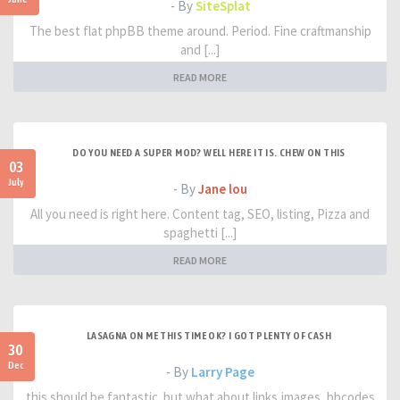
- By
SiteSplat
The best flat phpBB theme around. Period. Fine craftmanship
and [...]
READ MORE
DO YOU NEED A SUPER MOD? WELL HERE IT IS. CHEW ON THIS
03
July
- By
Jane lou
All you need is right here. Content tag, SEO, listing, Pizza and
spaghetti [...]
READ MORE
LASAGNA ON ME THIS TIME OK? I GOT PLENTY OF CASH
30
Dec
- By
Larry Page
this should be fantastic. but what about links,images, bbcodes